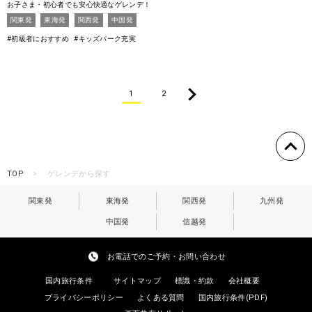
お子さま・初心者でも安心快適なゲレンデ！
関東発
東海発
関西発
中国発
#初級者におすすめ
#キッズパーク充実
1
2
TOP
ゲレンデから探す
関東発
東海発
関西発
九州発
中国発
信越発
お電話でのご予約・お問い合わせ
国内旅行条件
サイトマップ
標識・約款
会社概要
プライバシーポリシー
よくある質問
国内旅行条件(PDF)