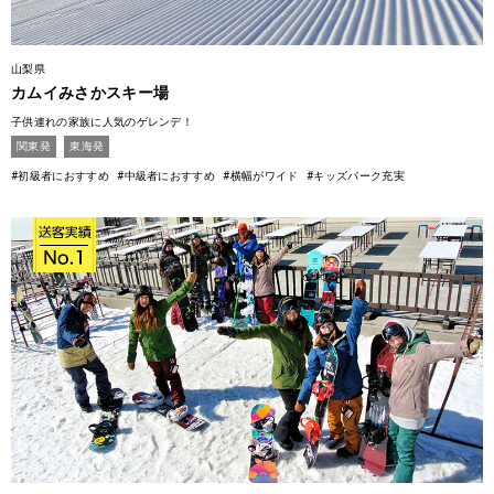
山梨県
カムイみさかスキー場
子供連れの家族に人気のゲレンデ！
関東発
東海発
#初級者におすすめ
#中級者におすすめ
#横幅がワイド
#キッズパーク充実