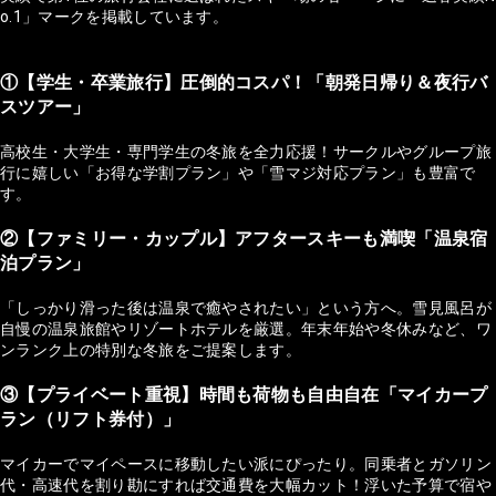
o.1」マークを掲載しています。
①【学生・卒業旅行】圧倒的コスパ！「朝発日帰り＆夜行バ
スツアー」
高校生・大学生・専門学生の冬旅を全力応援！サークルやグループ旅
行に嬉しい「お得な学割プラン」や「雪マジ対応プラン」も豊富で
す。
②【ファミリー・カップル】アフタースキーも満喫「温泉宿
泊プラン」
「しっかり滑った後は温泉で癒やされたい」という方へ。雪見風呂が
自慢の温泉旅館やリゾートホテルを厳選。年末年始や冬休みなど、ワ
ンランク上の特別な冬旅をご提案します。
③【プライベート重視】時間も荷物も自由自在「マイカープ
ラン（リフト券付）」
マイカーでマイペースに移動したい派にぴったり。同乗者とガソリン
代・高速代を割り勘にすれば交通費を大幅カット！浮いた予算で宿や