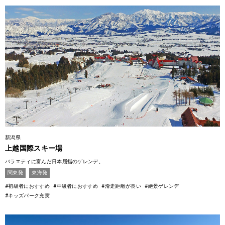
新潟県
上越国際スキー場
バラエティに富んだ日本屈指のゲレンデ。
関東発
東海発
#初級者におすすめ
#中級者におすすめ
#滑走距離が長い
#絶景ゲレンデ
#キッズパーク充実