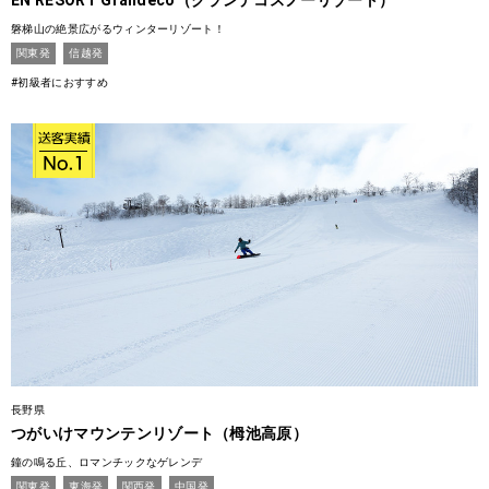
EN RESORT Grandeco（グランデコスノーリゾート）
磐梯山の絶景広がるウィンターリゾート！
関東発
信越発
#初級者におすすめ
長野県
つがいけマウンテンリゾート（栂池高原）
鐘の鳴る丘、ロマンチックなゲレンデ
関東発
東海発
関西発
中国発