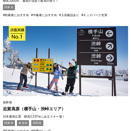
標高2000ｍ、最高の雪質で最高の滑り！
関東発
#初級者におすすめ
#中級者におすすめ
#入浴施設あり
#キッズパーク充実
長野県
志賀高原（横手山・渋峠エリア）
日本最高位置、標高2,307mにあるスキー場！
関東発
東海発
関西発
#初級者におすすめ
#絶景ゲレンデ