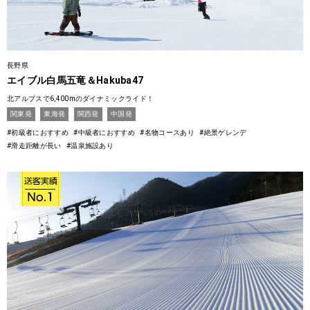
長野県
エイブル白馬五竜＆Hakuba47
北アルプスで6,400mのダイナミックライド！
関東発
東海発
関西発
中国発
#初級者におすすめ
#中級者におすすめ
#名物コースあり
#絶景ゲレンデ
#滑走距離が長い
#温泉施設あり