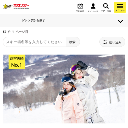
メニュー
ツアー検索
予約確認
マイページ
ゲレンデから探す
59
件
1
ページ目
検索
絞り込み