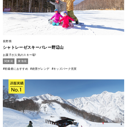
長野県
シャトレーゼスキーバレー野辺山
お菓子が人気のスキー場!
関東発
東海発
#初級者におすすめ
#絶景ゲレンデ
#キッズパーク充実