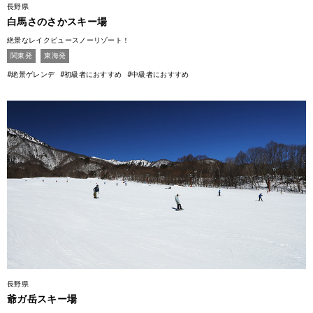
長野県
白馬さのさかスキー場
絶景なレイクビュースノーリゾート！
関東発
東海発
#絶景ゲレンデ
#初級者におすすめ
#中級者におすすめ
長野県
爺ガ岳スキー場