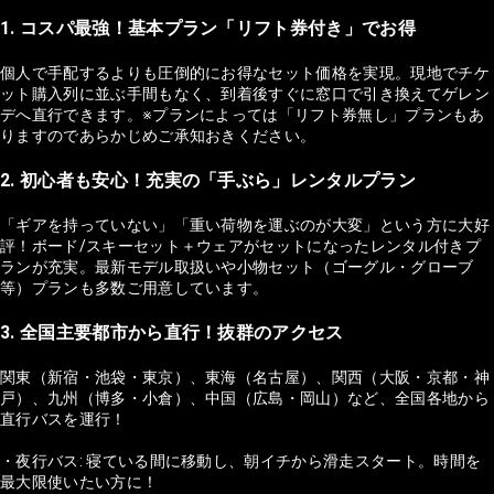
1. コスパ最強！基本プラン「リフト券付き」でお得
個人で手配するよりも圧倒的にお得なセット価格を実現。現地でチケ
ット購入列に並ぶ手間もなく、到着後すぐに窓口で引き換えてゲレン
デへ直行できます。※プランによっては「リフト券無し」プランもあ
りますのであらかじめご承知おきください。
2. 初心者も安心！充実の「手ぶら」レンタルプラン
「ギアを持っていない」「重い荷物を運ぶのが大変」という方に大好
評！ボード/スキーセット＋ウェアがセットになったレンタル付きプ
ランが充実。最新モデル取扱いや小物セット（ゴーグル・グローブ
等）プランも多数ご用意しています。
3. 全国主要都市から直行！抜群のアクセス
関東（新宿・池袋・東京）、東海（名古屋）、関西（大阪・京都・神
戸）、九州（博多・小倉）、中国（広島・岡山）など、全国各地から
直行バスを運行！
・夜行バス: 寝ている間に移動し、朝イチから滑走スタート。時間を
最大限使いたい方に！