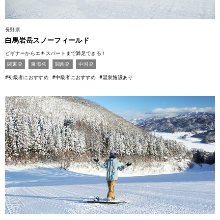
長野県
白馬岩岳スノーフィールド
ビギナーからエキスパートまで満足できる！
関東発
東海発
関西発
中国発
#初級者におすすめ
#中級者におすすめ
#温泉施設あり