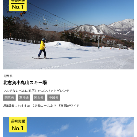
長野県
北志賀小丸山スキー場
マルチなレベルに対応したコンパクトゲレンデ
関東発
東海発
関西発
中国発
#初級者におすすめ
#名物コースあり
#横幅がワイド