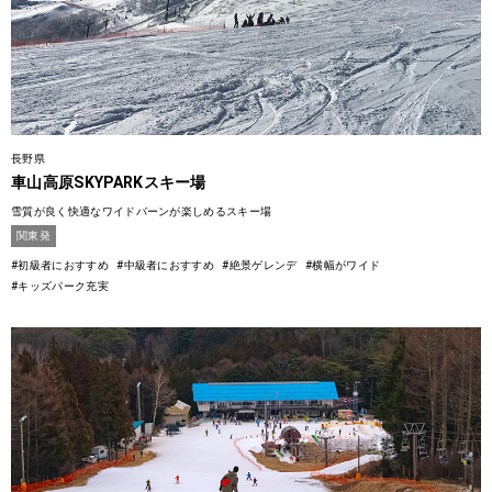
長野県
車山高原SKYPARKスキー場
雪質が良く快適なワイドバーンが楽しめるスキー場
関東発
#初級者におすすめ
#中級者におすすめ
#絶景ゲレンデ
#横幅がワイド
#キッズパーク充実