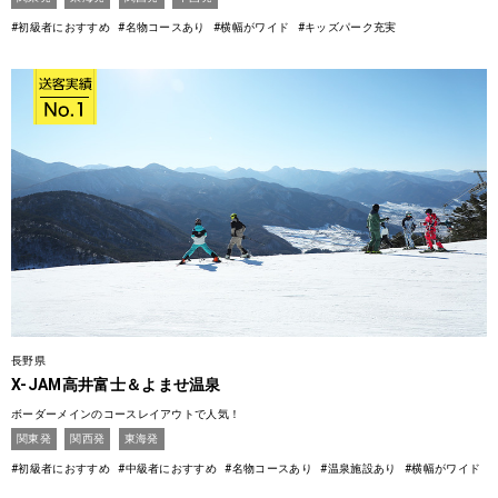
#初級者におすすめ
#名物コースあり
#横幅がワイド
#キッズパーク充実
長野県
X-JAM高井富士＆よませ温泉
ボーダーメインのコースレイアウトで人気！
関東発
関西発
東海発
#初級者におすすめ
#中級者におすすめ
#名物コースあり
#温泉施設あり
#横幅がワイド