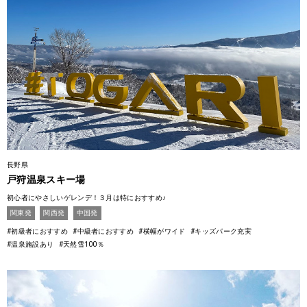
長野県
戸狩温泉スキー場
初心者にやさしいゲレンデ！３月は特におすすめ♪
関東発
関西発
中国発
#初級者におすすめ
#中級者におすすめ
#横幅がワイド
#キッズパーク充実
#温泉施設あり
#天然雪100％