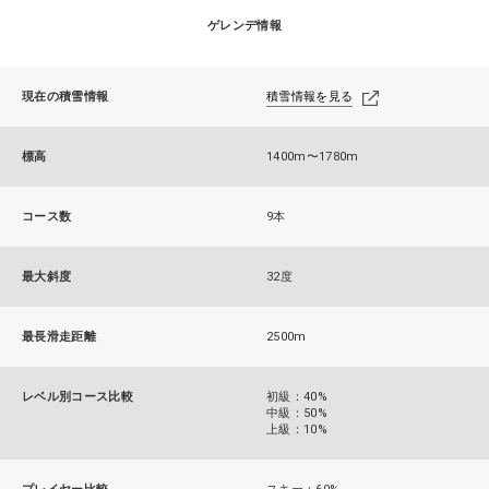
ゲレンデ情報
現在の積雪情報
積雪情報を見る
標高
1400m〜1780m
コース数
9本
最大斜度
32度
最長滑走距離
2500m
レベル別コース比較
初級：40%
中級：50%
上級：10%