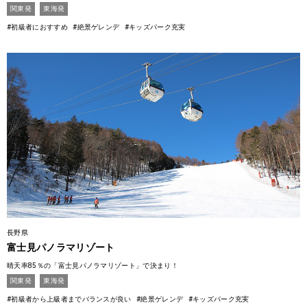
関東発
東海発
#初級者におすすめ
#絶景ゲレンデ
#キッズパーク充実
長野県
富士見パノラマリゾート
晴天率85％の「富士見パノラマリゾート」で決まり！
関東発
東海発
#初級者から上級者までバランスが良い
#絶景ゲレンデ
#キッズパーク充実