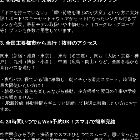
「ギアを持っていない」「重い荷物を運ぶのが大変」という方に大好
評！ボード/スキーセット＋ウェアがセットになったレンタル付きプ
ランが充実。最新モデル取扱いや小物セット（ゴーグル・グローブ
等）プランも多数ご用意しています。
3. 全国主要都市から直行！抜群のアクセス
関東（新宿・池袋・東京）、東海（名古屋）、関西（大阪・京都・神
戸）、九州（博多・小倉）、中国（広島・岡山）など、全国各地から
直行バスを運行！
・夜行バス: 寝ている間に移動し、朝イチから滑走スタート。時間を
最大限使いたい方に！
・朝発バス: 景色を楽しみながら移動。夕方帰着で翌日の仕事や学校
にも響きません。
・JR新幹線: 移動時間をギュッと短縮して快適に移動したい方におす
すめ。
4. 24時間いつでもWeb予約OK！スマホで簡単完結
空席照会から予約・決済までスマホひとつでスムーズ。思い立ったら