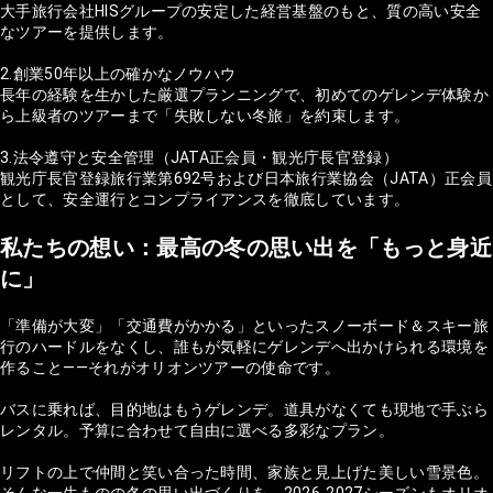
大手旅行会社HISグループの安定した経営基盤のもと、質の高い安全
なツアーを提供します。
2.創業50年以上の確かなノウハウ
長年の経験を生かした厳選プランニングで、初めてのゲレンデ体験か
ら上級者のツアーまで「失敗しない冬旅」を約束します。
3.法令遵守と安全管理（JATA正会員・観光庁長官登録）
観光庁長官登録旅行業第692号および日本旅行業協会（JATA）正会員
として、安全運行とコンプライアンスを徹底しています。
私たちの想い：最高の冬の思い出を「もっと身近
に」
「準備が大変」「交通費がかかる」といったスノーボード＆スキー旅
行のハードルをなくし、誰もが気軽にゲレンデへ出かけられる環境を
作ること——それがオリオンツアーの使命です。
バスに乗れば、目的地はもうゲレンデ。道具がなくても現地で手ぶら
レンタル。予算に合わせて自由に選べる多彩なプラン。
リフトの上で仲間と笑い合った時間、家族と見上げた美しい雪景色。
そんな一生ものの冬の思い出づくりを、2026-2027シーズンもオリオ