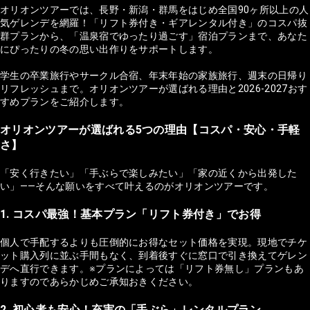
オリオンツアーでは、長野・新潟・群馬をはじめ全国90ヶ所以上の人
気ゲレンデを網羅！「リフト券付き・ギアレンタル付き」のコスパ抜
群プランから、「温泉宿でゆったり過ごす」宿泊プランまで、あなた
にぴったりの冬の思い出作りをサポートします。
学生の卒業旅行やサークル合宿、年末年始の家族旅行、週末の日帰り
リフレッシュまで。オリオンツアーが選ばれる理由と2026-2027おす
すめプランをご紹介します。
オリオンツアーが選ばれる5つの理由【コスパ・安心・手軽
さ】
「安く行きたい」「手ぶらで楽しみたい」「家の近くから出発した
い」——そんな願いをすべて叶えるのがオリオンツアーです。
1. コスパ最強！基本プラン「リフト券付き」でお得
個人で手配するよりも圧倒的にお得なセット価格を実現。現地でチケ
ット購入列に並ぶ手間もなく、到着後すぐに窓口で引き換えてゲレン
デへ直行できます。※プランによっては「リフト券無し」プランもあ
りますのであらかじめご承知おきください。
2. 初心者も安心！充実の「手ぶら」レンタルプラン