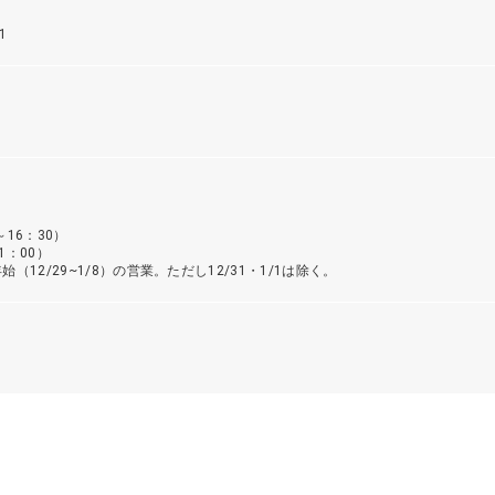
1
）
16：30）
1：00）
2/29~1/8）の営業。ただし12/31・1/1は除く。