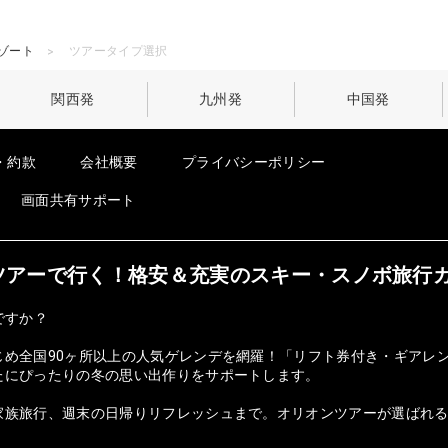
ゾート
ツアータイプ選択
関西発
九州発
中国発
・約款
会社概要
プライバシーポリシー
画面共有サポート
オンツアーで行く！格安＆充実のスキー・スノボ旅行
ですか？
じめ全国90ヶ所以上の人気ゲレンデを網羅！「リフト券付き・ギアレ
たにぴったりの冬の思い出作りをサポートします。
族旅行、週末の日帰りリフレッシュまで。オリオンツアーが選ばれる理由