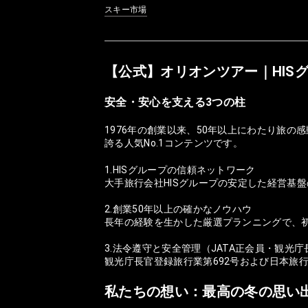
スキー市場
【公式】オリオンツアー｜HIS
安全・安心を支える3つの柱
1976年の創業以来、50年以上にわたり旅
誇る人気No.1コンテンツです。
1.HISグループの信頼ネットワーク
大手旅行会社HISグループの安定した経営基
2.創業50年以上の確かなノウハウ
長年の経験を生かした厳選プランニングで、
3.法令遵守と安全管理（JATA正会員・観光
観光庁長官登録旅行業第692号および日本旅
私たちの想い：最高の冬の思い