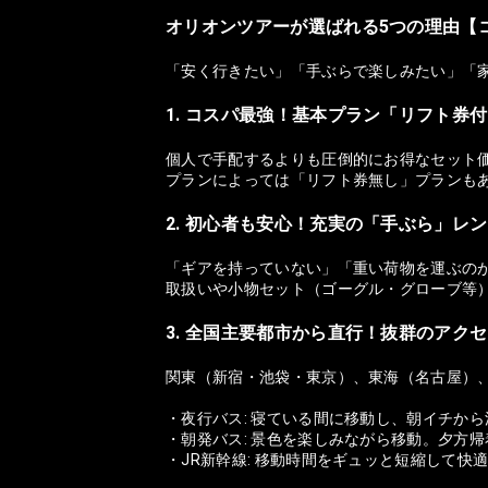
オリオンツアーが選ばれる5つの理由【
「安く行きたい」「手ぶらで楽しみたい」「
1. コスパ最強！基本プラン「リフト券
個人で手配するよりも圧倒的にお得なセット
プランによっては「リフト券無し」プランも
2. 初心者も安心！充実の「手ぶら」レ
「ギアを持っていない」「重い荷物を運ぶの
取扱いや小物セット（ゴーグル・グローブ等
3. 全国主要都市から直行！抜群のアク
関東（新宿・池袋・東京）、東海（名古屋）
・夜行バス: 寝ている間に移動し、朝イチか
・朝発バス: 景色を楽しみながら移動。夕方
・JR新幹線: 移動時間をギュッと短縮して快