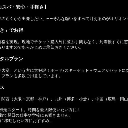
コスパ・安心・手軽さ】
家の近くから出発したい」——そんな願いをすべて叶えるのがオリオン
付き」でお得
価格を実現。現地でチケット購入列に並ぶ手間もなく、到着後すぐに窓
ありますのであらかじめご承知おきください。
ンタルプラン
が大変」という方に大好評！ボード/スキーセット＋ウェアがセットに
）プランも多数ご用意しています。
セス
、関西（大阪・京都・神戸）、九州（博多・小倉）、中国（広島・岡
ら滑走スタート。時間を最大限使いたい方に！
帰着で翌日の仕事や学校にも響きません。
適に移動したい方におすすめ。