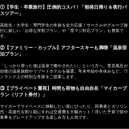
①【学生・卒業旅行】圧倒的コスパ！「朝発日帰り＆夜行バ
スツアー」
高校生・大学生・専門学生の冬旅を全力応援！サークルやグループ旅
行に嬉しい「お得な学割プラン」や「雪マジ対応プラン」も豊富で
す。
②【ファミリー・カップル】アフタースキーも満喫「温泉宿
泊プラン」
「しっかり滑った後は温泉で癒やされたい」という方へ。雪見風呂が
自慢の温泉旅館やリゾートホテルを厳選。年末年始や冬休みなど、ワ
ンランク上の特別な冬旅をご提案します。
③【プライベート重視】時間も荷物も自由自在「マイカープ
ラン（リフト券付）」
マイカーでマイペースに移動したい派にぴったり。同乗者とガソリン
代・高速代を割り勘にすれば交通費を大幅カット！浮いた予算で宿や
食事をグレードアップする楽しみ方も人気です。