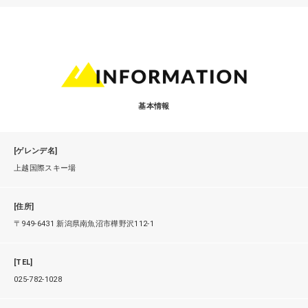
基本情報
[ゲレンデ名]
上越国際スキー場
[住所]
〒949-6431 新潟県南魚沼市樺野沢112-1
[TEL]
025-782-1028