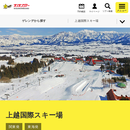
メニュー
ツアー検索
予約確認
マイページ
ゲレンデから探す
上越国際スキー場
上越国際スキー場
関東発
東海発