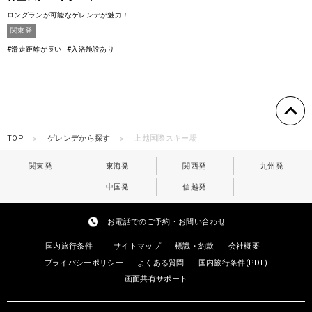
ロングランが可能なゲレンデが魅力！
関東発
#滑走距離が長い
#入浴施設あり
TOP
ゲレンデから探す
上越国際スキー場
関東発
東海発
関西発
九州発
中国発
信越発
お電話でのご予約・お問い合わせ
国内旅行条件
サイトマップ
標識・約款
会社概要
プライバシーポリシー
よくある質問
国内旅行条件(PDF)
画面共有サポート