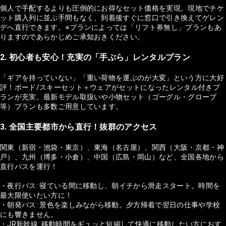
個人で手配するよりも圧倒的にお得なセット価格を実現。現地でチケ
ット購入列に並ぶ手間もなく、到着後すぐに窓口で引き換えてゲレン
デへ直行できます。※プランによっては「リフト券無し」プランもあ
りますのであらかじめご承知おきください。
2. 初心者も安心！充実の「手ぶら」レンタルプラン
「ギアを持っていない」「重い荷物を運ぶのが大変」という方に大好
評！ボード/スキーセット＋ウェアがセットになったレンタル付きプ
ランが充実。最新モデル取扱いや小物セット（ゴーグル・グローブ
等）プランも多数ご用意しています。
3. 全国主要都市から直行！抜群のアクセス
関東（新宿・池袋・東京）、東海（名古屋）、関西（大阪・京都・神
戸）、九州（博多・小倉）、中国（広島・岡山）など、全国各地から
直行バスを運行！
・夜行バス: 寝ている間に移動し、朝イチから滑走スタート。時間を
最大限使いたい方に！
・朝発バス: 景色を楽しみながら移動。夕方帰着で翌日の仕事や学校
にも響きません。
・JR新幹線: 移動時間をギュッと短縮して快適に移動したい方におす