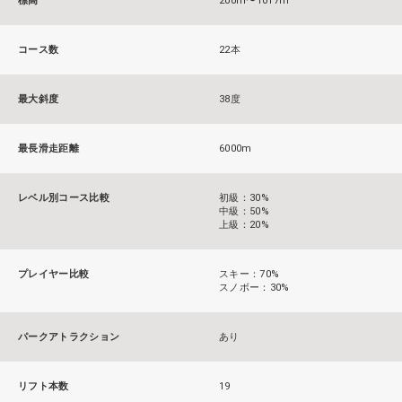
標高
200m〜1017m
コース数
22本
最大斜度
38度
最長滑走距離
6000m
レベル別コース比較
初級：30%
中級：50%
上級：20%
プレイヤー比較
スキー：70%
スノボー：30%
パークアトラクション
あり
リフト本数
19