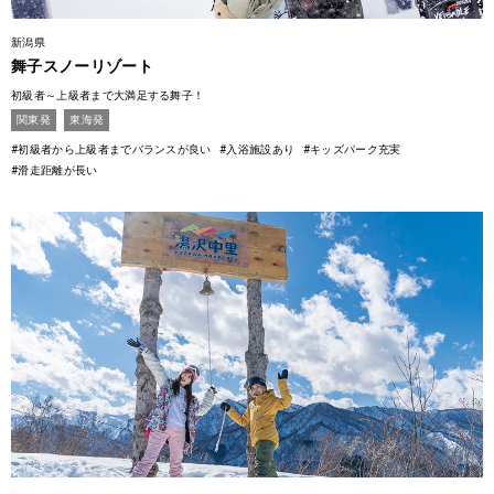
新潟県
舞子スノーリゾート
初級者～上級者まで大満足する舞子！
関東発
東海発
#初級者から上級者までバランスが良い
#入浴施設あり
#キッズパーク充実
#滑走距離が長い