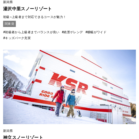
新潟県
湯沢中里スノーリゾート
初級~上級者まで対応できるコースが魅力！
関東発
#初級者から上級者までバランスが良い
#絶景ゲレンデ
#横幅がワイド
#キッズパーク充実
新潟県
神立スノーリゾート