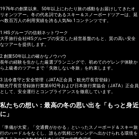
1976年の創業以来、50年以上にわたり旅の感動をお届けしてきたオ
リオンツアー。冬の代名詞であるスキー＆スノーボードツアーは、延
べ数百万人の利用実績を誇る人気No.1コンテンツです。
1.HISグループの信頼ネットワーク
大手旅行会社HISグループの安定した経営基盤のもと、質の高い安全
なツアーを提供します。
2.創業50年以上の確かなノウハウ
長年の経験を生かした厳選プランニングで、初めてのゲレンデ体験か
ら上級者のツアーまで「失敗しない冬旅」を約束します。
3.法令遵守と安全管理（JATA正会員・観光庁長官登録）
観光庁長官登録旅行業第692号および日本旅行業協会（JATA）正会員
として、安全運行とコンプライアンスを徹底しています。
私たちの想い：最高の冬の思い出を「もっと身近
に」
「準備が大変」「交通費がかかる」といったスノーボード＆スキー旅
行のハードルをなくし、誰もが気軽にゲレンデへ出かけられる環境を