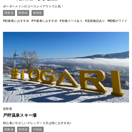
ボーダーメインのコースレイアウトで人気！
関東発
関西発
東海発
#初級者におすすめ
#中級者におすすめ
#名物コースあり
#温泉施設あり
#横幅がワイド
長野県
戸狩温泉スキー場
初心者にやさしいゲレンデ！３月は特におすすめ♪
関東発
関西発
中国発