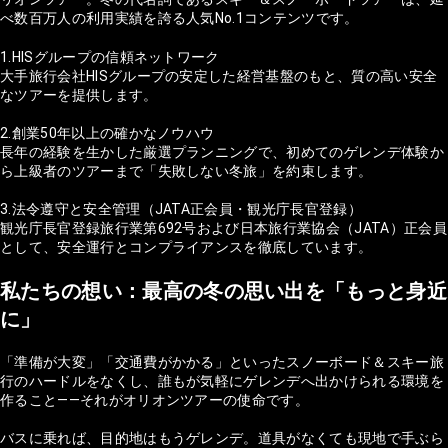
べ数百万人の利用実績を誇る人気No.1コンテンツです。
1.HISグループの信頼ネットワーク
大手旅行会社HISグループの安定した経営基盤のもと、質の高い安全
なツアーを提供します。
2.創業50年以上の確かなノウハウ
長年の経験を生かした厳選プランニングで、初めてのゲレンデ体験か
ら上級者のツアーまで「失敗しない冬旅」を約束します。
3.法令遵守と安全管理（JATA正会員・観光庁長官登録）
観光庁長官登録旅行業第692号および日本旅行業協会（JATA）正会員
として、安全運行とコンプライアンスを徹底しています。
私たちの想い：最高の冬の思い出を「もっと身近
に」
「準備が大変」「交通費がかかる」といったスノーボード＆スキー旅
行のハードルをなくし、誰もが気軽にゲレンデへ出かけられる環境を
作ること——それがオリオンツアーの使命です。
バスに乗れば、目的地はもうゲレンデ。道具がなくても現地で手ぶら