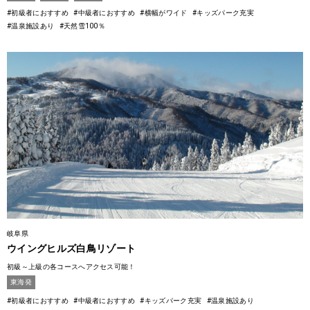
#初級者におすすめ
#中級者におすすめ
#横幅がワイド
#キッズパーク充実
#温泉施設あり
#天然雪100％
岐阜県
ウイングヒルズ白鳥リゾート
初級～上級の各コースへアクセス可能！
東海発
#初級者におすすめ
#中級者におすすめ
#キッズパーク充実
#温泉施設あり