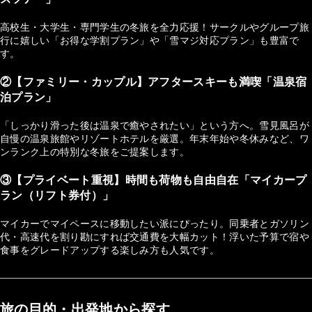
高校生・大学生・専門学生の冬旅を全力応援！サークルやグループ旅
行に嬉しい「お得な学割プラン」や「雪マジ対応プラン」も豊富で
す。
②【ファミリー・カップル】アフタースキーも満喫「温泉宿
泊プラン」
「しっかり滑った後は温泉で癒やされたい」という方へ。雪見風呂が
自慢の温泉旅館やリゾートホテルを厳選。年末年始や冬休みなど、ワ
ンランク上の特別な冬旅をご提案します。
③【プライベート重視】時間も荷物も自由自在「マイカープ
ラン（リフト券付）」
マイカーでマイペースに移動したい派にぴったり。同乗者とガソリン
代・高速代を割り勘にすれば交通費を大幅カット！浮いた予算で宿や
食事をグレードアップする楽しみ方も人気です。
旅の目的・出発地から探す