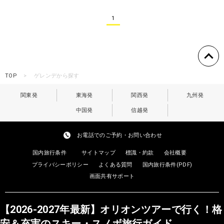
1
TOP
ゲレンデから探す
関東発
東海発
関西発
九州発
中国発
信越発
お電話でのご予約・お問い合わせ
国内旅行条件
サイトマップ
標識・約款
会社概要
プライバシーポリシー
よくある質問
国内旅行条件(PDF)
画面共有サポート
【2026-2027年最新】オリオンツアーで行く！格
安＆充実のスキー・スノボ旅行ガイド