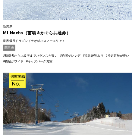
新潟県
Mt.Naeba（苗場＆かぐら共通券）
世界最長ドラゴンドラが結ぶスノーエリア！
関東発
#初級者から上級者までバランスが良い
#絶景ゲレンデ
#温泉施設あり
#滑走距離が長い
#横幅がワイド
#キッズパーク充実