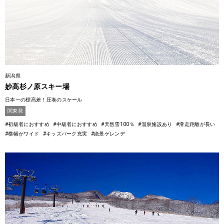
新潟県
妙高杉ノ原スキー場
日本一の標高差！圧巻のスケール
関東発
#初級者におすすめ
#中級者におすすめ
#天然雪100％
#温泉施設あり
#滑走距離が長い
#横幅がワイド
#キッズパーク充実
#絶景ゲレンデ