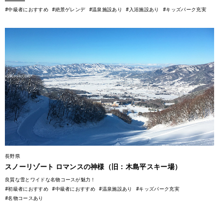
#中級者におすすめ
#絶景ゲレンデ
#温泉施設あり
#入浴施設あり
#キッズパーク充実
長野県
スノーリゾート ロマンスの神様（旧：木島平スキー場）
良質な雪とワイドな名物コースが魅力！
#初級者におすすめ
#中級者におすすめ
#温泉施設あり
#キッズパーク充実
#名物コースあり