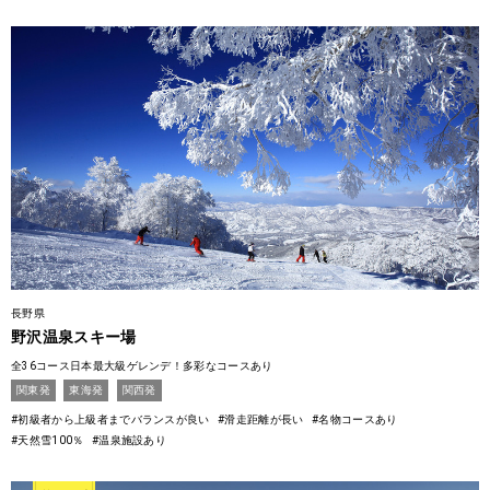
長野県
野沢温泉スキー場
全36コース日本最大級ゲレンデ！多彩なコースあり
関東発
東海発
関西発
#初級者から上級者までバランスが良い
#滑走距離が長い
#名物コースあり
#天然雪100％
#温泉施設あり