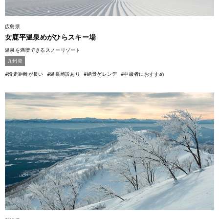
広島県
女鹿平温泉めがひらスキー場
温泉を満喫できるスノーリゾート
九州発
#滑走距離が長い
#温泉施設あり
#絶景ゲレンデ
#中級者におすすめ