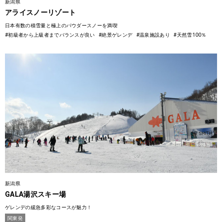
新潟県
アライスノーリゾート
日本有数の積雪量と極上のパウダースノーを満喫
#初級者から上級者までバランスが良い
#絶景ゲレンデ
#温泉施設あり
#天然雪100％
新潟県
GALA湯沢スキー場
ゲレンデの緩急多彩なコースが魅力！
関東発