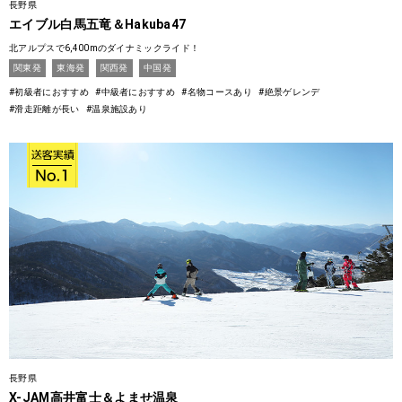
長野県
エイブル白馬五竜＆Hakuba47
北アルプスで6,400mのダイナミックライド！
関東発
東海発
関西発
中国発
#初級者におすすめ
#中級者におすすめ
#名物コースあり
#絶景ゲレンデ
#滑走距離が長い
#温泉施設あり
長野県
X-JAM高井富士＆よませ温泉