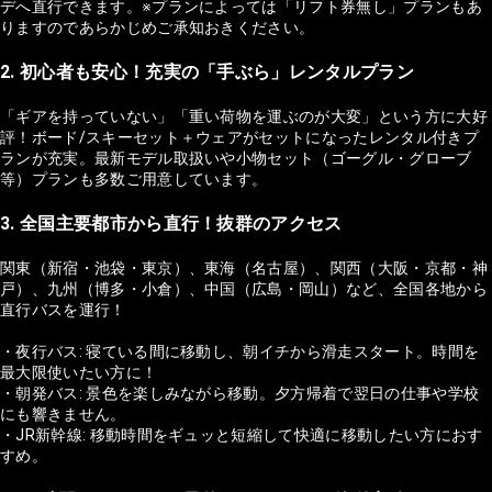
デへ直行できます。※プランによっては「リフト券無し」プランもあ
りますのであらかじめご承知おきください。
2. 初心者も安心！充実の「手ぶら」レンタルプラン
「ギアを持っていない」「重い荷物を運ぶのが大変」という方に大好
評！ボード/スキーセット＋ウェアがセットになったレンタル付きプ
ランが充実。最新モデル取扱いや小物セット（ゴーグル・グローブ
等）プランも多数ご用意しています。
3. 全国主要都市から直行！抜群のアクセス
関東（新宿・池袋・東京）、東海（名古屋）、関西（大阪・京都・神
戸）、九州（博多・小倉）、中国（広島・岡山）など、全国各地から
直行バスを運行！
・夜行バス: 寝ている間に移動し、朝イチから滑走スタート。時間を
最大限使いたい方に！
・朝発バス: 景色を楽しみながら移動。夕方帰着で翌日の仕事や学校
にも響きません。
・JR新幹線: 移動時間をギュッと短縮して快適に移動したい方におす
すめ。