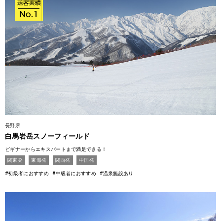
長野県
白馬岩岳スノーフィールド
ビギナーからエキスパートまで満足できる！
関東発
東海発
関西発
中国発
#初級者におすすめ
#中級者におすすめ
#温泉施設あり