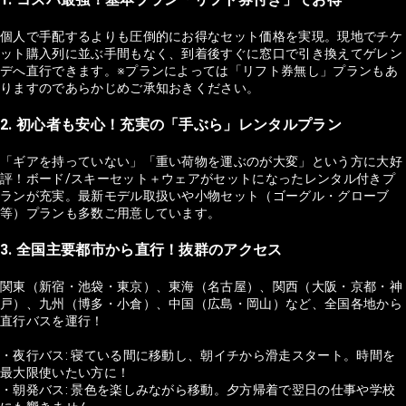
個人で手配するよりも圧倒的にお得なセット価格を実現。現地でチケ
ット購入列に並ぶ手間もなく、到着後すぐに窓口で引き換えてゲレン
デへ直行できます。※プランによっては「リフト券無し」プランもあ
りますのであらかじめご承知おきください。
2. 初心者も安心！充実の「手ぶら」レンタルプラン
「ギアを持っていない」「重い荷物を運ぶのが大変」という方に大好
評！ボード/スキーセット＋ウェアがセットになったレンタル付きプ
ランが充実。最新モデル取扱いや小物セット（ゴーグル・グローブ
等）プランも多数ご用意しています。
3. 全国主要都市から直行！抜群のアクセス
関東（新宿・池袋・東京）、東海（名古屋）、関西（大阪・京都・神
戸）、九州（博多・小倉）、中国（広島・岡山）など、全国各地から
直行バスを運行！
・夜行バス: 寝ている間に移動し、朝イチから滑走スタート。時間を
最大限使いたい方に！
・朝発バス: 景色を楽しみながら移動。夕方帰着で翌日の仕事や学校