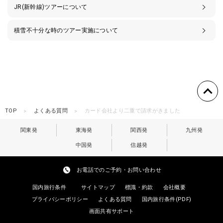
JR(新幹線)ツアーについて
積雪不十分な時のツアー実施について
TOP
よくある質問
カード会社より二重で請求がきました
関東発
東海発
関西発
九州発
中国発
信越発
お電話でのご予約・お問い合わせ
国内旅行条件
サイトマップ
標識・約款
会社概要
プライバシーポリシー
よくある質問
国内旅行条件(PDF)
画面共有サポート