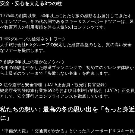
安全・安心を支える3つの柱
1976年の創業以来、50年以上にわたり旅の感動をお届けしてきたオ
リオンツアー。冬の代名詞であるスキー＆スノーボードツアーは、延
べ数百万人の利用実績を誇る人気No.1コンテンツです。
1.HISグループの信頼ネットワーク
大手旅行会社HISグループの安定した経営基盤のもと、質の高い安全
なツアーを提供します。
2.創業50年以上の確かなノウハウ
長年の経験を生かした厳選プランニングで、初めてのゲレンデ体験か
ら上級者のツアーまで「失敗しない冬旅」を約束します。
3.法令遵守と安全管理（JATA正会員・観光庁長官登録）
観光庁長官登録旅行業第692号および日本旅行業協会（JATA）正会員
として、安全運行とコンプライアンスを徹底しています。
私たちの想い：最高の冬の思い出を「もっと身近
に」
「準備が大変」「交通費がかかる」といったスノーボード＆スキー旅