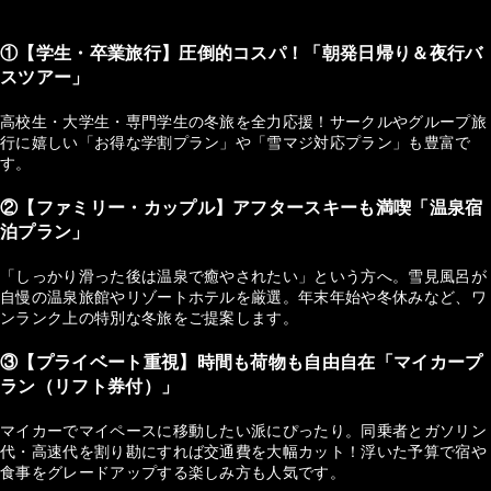
①【学生・卒業旅行】圧倒的コスパ！「朝発日帰り＆夜行バ
スツアー」
高校生・大学生・専門学生の冬旅を全力応援！サークルやグループ旅
行に嬉しい「お得な学割プラン」や「雪マジ対応プラン」も豊富で
す。
②【ファミリー・カップル】アフタースキーも満喫「温泉宿
泊プラン」
「しっかり滑った後は温泉で癒やされたい」という方へ。雪見風呂が
自慢の温泉旅館やリゾートホテルを厳選。年末年始や冬休みなど、ワ
ンランク上の特別な冬旅をご提案します。
③【プライベート重視】時間も荷物も自由自在「マイカープ
ラン（リフト券付）」
マイカーでマイペースに移動したい派にぴったり。同乗者とガソリン
代・高速代を割り勘にすれば交通費を大幅カット！浮いた予算で宿や
食事をグレードアップする楽しみ方も人気です。