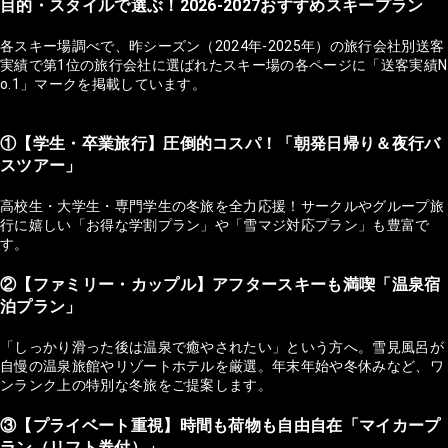
目的・スタイルで選ぶ！2026-2027おすすめスキープラン
各スキー場調べで、昨シーズン（2024年-2025年）の旅行会社別送客
実績で第1位の旅行会社に選ばれたスキー場の各ページに「送客実績N
o.1」マークを掲載しています。
①【学生・卒業旅行】圧倒的コスパ！「朝発日帰り＆夜行バ
スツアー」
高校生・大学生・専門学生の冬旅を全力応援！サークルやグループ旅
行に嬉しい「お得な学割プラン」や「雪マジ対応プラン」も豊富で
す。
②【ファミリー・カップル】アフタースキーも満喫「温泉宿
泊プラン」
「しっかり滑った後は温泉で癒やされたい」という方へ。雪見風呂が
自慢の温泉旅館やリゾートホテルを厳選。年末年始や冬休みなど、ワ
ンランク上の特別な冬旅をご提案します。
③【プライベート重視】時間も荷物も自由自在「マイカープ
ラン（リフト券付）」