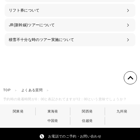
リフト券について
JR(新幹線)ツアーについて
積雪不十分な時のツアー実施について
TOP
よくある質問
予約時の発着時間が0：00と表記されてますが12：00という意味でしょうか？
関東発
東海発
関西発
九州発
中国発
信越発
お電話でのご予約・お問い合わせ