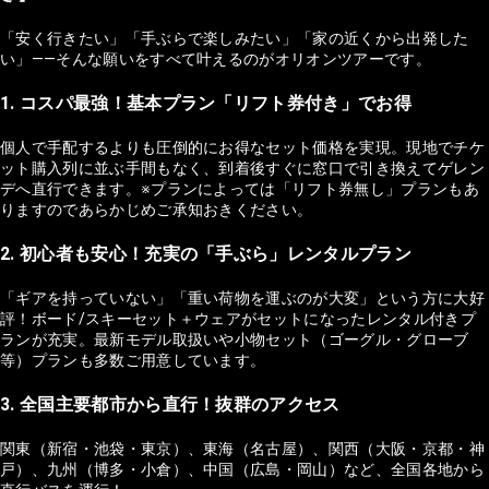
「安く行きたい」「手ぶらで楽しみたい」「家の近くから出発した
い」——そんな願いをすべて叶えるのがオリオンツアーです。
1. コスパ最強！基本プラン「リフト券付き」でお得
個人で手配するよりも圧倒的にお得なセット価格を実現。現地でチケ
ット購入列に並ぶ手間もなく、到着後すぐに窓口で引き換えてゲレン
デへ直行できます。※プランによっては「リフト券無し」プランもあ
りますのであらかじめご承知おきください。
2. 初心者も安心！充実の「手ぶら」レンタルプラン
「ギアを持っていない」「重い荷物を運ぶのが大変」という方に大好
評！ボード/スキーセット＋ウェアがセットになったレンタル付きプ
ランが充実。最新モデル取扱いや小物セット（ゴーグル・グローブ
等）プランも多数ご用意しています。
3. 全国主要都市から直行！抜群のアクセス
関東（新宿・池袋・東京）、東海（名古屋）、関西（大阪・京都・神
戸）、九州（博多・小倉）、中国（広島・岡山）など、全国各地から