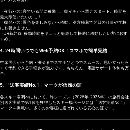
直行バスを運行！
・夜行バス: 寝ている間に移動し、朝イチから滑走スタート。時間を
最大限使いたい方に！
・朝発バス: 景色を楽しみながら移動。夕方帰着で翌日の仕事や学校
にも響きません。
・JR新幹線: 移動時間をギュッと短縮して快適に移動したい方におす
すめ。
4. 24時間いつでもWeb予約OK！スマホで簡単完結
空席照会から予約・決済までスマホひとつでスムーズ。思い立ったら
すぐ予約できる手軽さが魅力です。もちろん、電話サポート体制も万
全。
5. 「送客実績No.1」マークが信頼の証
各スキー場調べにおいて、昨シーズン（2025年-2026年）の旅行会社
別送客実績で第1位を獲得したスキー場ページには「送客実績No.1」
マークを掲載中。多くのお客様に選ばれている安心の証です。