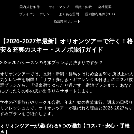
国内旅行条件
サイトマップ
標識・約款
会社概要
プライバシーポリシー
よくある質問
国内旅行条件(PDF)
画面共有サポート
【2026-2027年最新】オリオンツアーで行く！格
安＆充実のスキー・スノボ旅行ガイド
2026-2027シーズンの冬旅プランはお決まりですか？
オリオンツアーでは、長野・新潟・群馬をはじめ全国90ヶ所以上の人
気ゲレンデを網羅！「リフト券付き・ギアレンタル付き」のコスパ抜
群プランから、「温泉宿でゆったり過ごす」宿泊プランまで、あなた
にぴったりの冬の思い出作りをサポートします。
学生の卒業旅行やサークル合宿、年末年始の家族旅行、週末の日帰り
リフレッシュまで。オリオンツアーが選ばれる理由と2026-2027おす
すめプランをご紹介します。
オリオンツアーが選ばれる5つの理由【コスパ・安心・手軽
さ】