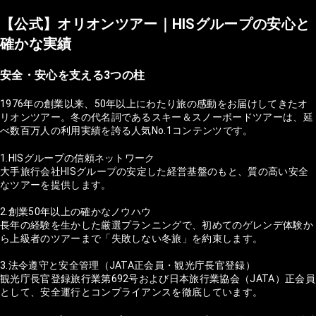
【公式】オリオンツアー｜HISグループの安心と
確かな実績
安全・安心を支える3つの柱
1976年の創業以来、50年以上にわたり旅の感動をお届けしてきたオ
リオンツアー。冬の代名詞であるスキー＆スノーボードツアーは、延
べ数百万人の利用実績を誇る人気No.1コンテンツです。
1.HISグループの信頼ネットワーク
大手旅行会社HISグループの安定した経営基盤のもと、質の高い安全
なツアーを提供します。
2.創業50年以上の確かなノウハウ
長年の経験を生かした厳選プランニングで、初めてのゲレンデ体験か
ら上級者のツアーまで「失敗しない冬旅」を約束します。
3.法令遵守と安全管理（JATA正会員・観光庁長官登録）
観光庁長官登録旅行業第692号および日本旅行業協会（JATA）正会員
として、安全運行とコンプライアンスを徹底しています。