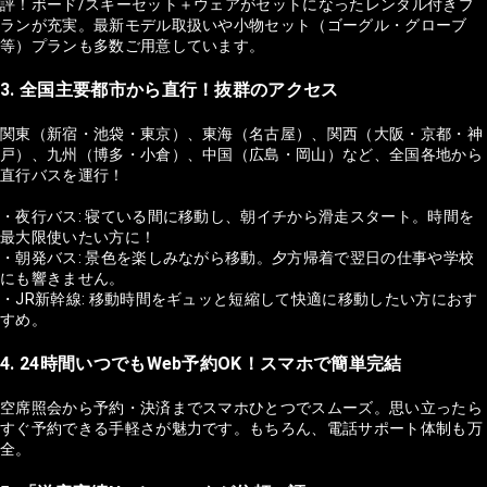
評！ボード/スキーセット＋ウェアがセットになったレンタル付きプ
ランが充実。最新モデル取扱いや小物セット（ゴーグル・グローブ
等）プランも多数ご用意しています。
3. 全国主要都市から直行！抜群のアクセス
関東（新宿・池袋・東京）、東海（名古屋）、関西（大阪・京都・神
戸）、九州（博多・小倉）、中国（広島・岡山）など、全国各地から
直行バスを運行！
・夜行バス: 寝ている間に移動し、朝イチから滑走スタート。時間を
最大限使いたい方に！
・朝発バス: 景色を楽しみながら移動。夕方帰着で翌日の仕事や学校
にも響きません。
・JR新幹線: 移動時間をギュッと短縮して快適に移動したい方におす
すめ。
4. 24時間いつでもWeb予約OK！スマホで簡単完結
空席照会から予約・決済までスマホひとつでスムーズ。思い立ったら
すぐ予約できる手軽さが魅力です。もちろん、電話サポート体制も万
全。