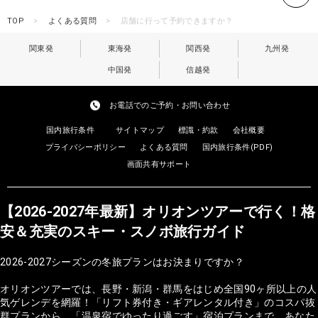
TOP
よくある質問
店舗に行って予約できますか？
関東発
東海発
関西発
九州発
中国発
信越発
お電話でのご予約・お問い合わせ
国内旅行条件
サイトマップ
標識・約款
会社概要
プライバシーポリシー
よくある質問
国内旅行条件(PDF)
画面共有サポート
【2026-2027年最新】オリオンツアーで行く！格
安＆充実のスキー・スノボ旅行ガイド
2026-2027シーズンの冬旅プランはお決まりですか？
オリオンツアーでは、長野・新潟・群馬をはじめ全国90ヶ所以上の人
気ゲレンデを網羅！「リフト券付き・ギアレンタル付き」のコスパ抜
群プランから、「温泉宿でゆったり過ごす」宿泊プランまで、あなた