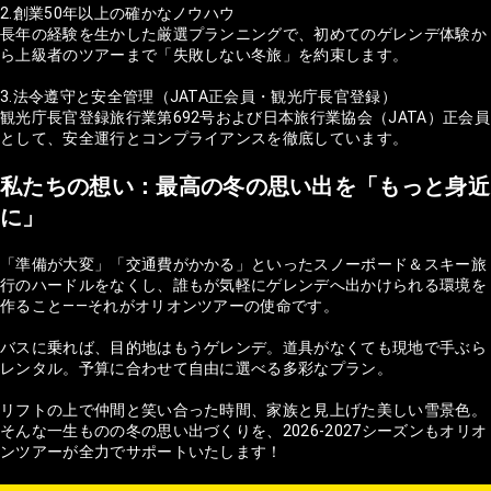
2.創業50年以上の確かなノウハウ
長年の経験を生かした厳選プランニングで、初めてのゲレンデ体験か
ら上級者のツアーまで「失敗しない冬旅」を約束します。
3.法令遵守と安全管理（JATA正会員・観光庁長官登録）
観光庁長官登録旅行業第692号および日本旅行業協会（JATA）正会員
として、安全運行とコンプライアンスを徹底しています。
私たちの想い：最高の冬の思い出を「もっと身近
に」
「準備が大変」「交通費がかかる」といったスノーボード＆スキー旅
行のハードルをなくし、誰もが気軽にゲレンデへ出かけられる環境を
作ること——それがオリオンツアーの使命です。
バスに乗れば、目的地はもうゲレンデ。道具がなくても現地で手ぶら
レンタル。予算に合わせて自由に選べる多彩なプラン。
リフトの上で仲間と笑い合った時間、家族と見上げた美しい雪景色。
そんな一生ものの冬の思い出づくりを、2026-2027シーズンもオリオ
ンツアーが全力でサポートいたします！