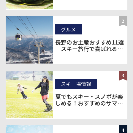
のお土産20選
2
グルメ
長野のお土産おすすめ11選
｜スキー旅行で喜ばれる定
番＆ばらまき土産を厳選
3
スキー場情報
夏でもスキー・スノボが楽
しめる！おすすめのサマー
ゲレンデをご紹介！
4