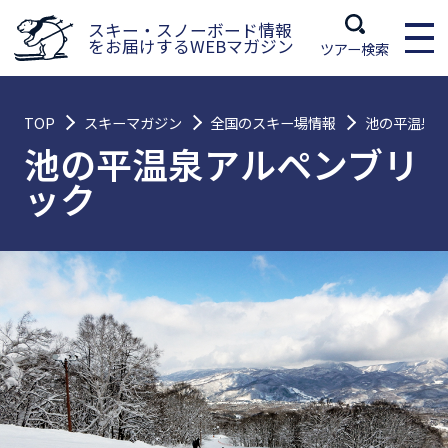
スキー・スノーボード情報
をお届けするWEBマガジン
ツアー検索
TOP
スキーマガジン
全国のスキー場情報
池の平温泉
池の平温泉アルペンブリ
ック