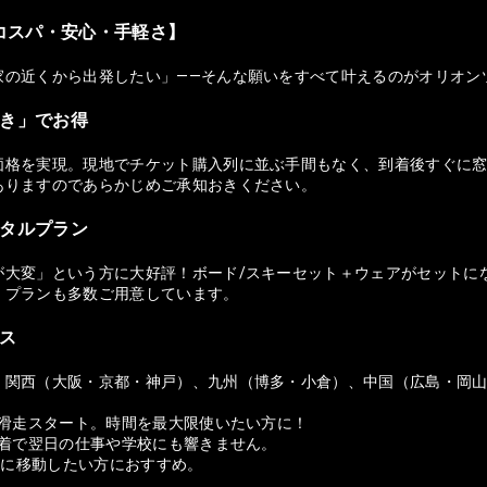
コスパ・安心・手軽さ】
家の近くから出発したい」——そんな願いをすべて叶えるのがオリオン
付き」でお得
価格を実現。現地でチケット購入列に並ぶ手間もなく、到着後すぐに窓
ありますのであらかじめご承知おきください。
ンタルプラン
が大変」という方に大好評！ボード/スキーセット＋ウェアがセットに
）プランも多数ご用意しています。
セス
、関西（大阪・京都・神戸）、九州（博多・小倉）、中国（広島・岡
ら滑走スタート。時間を最大限使いたい方に！
帰着で翌日の仕事や学校にも響きません。
適に移動したい方におすすめ。