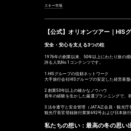
スキー市場
【公式】オリオンツアー｜HIS
安全・安心を支える3つの柱
1976年の創業以来、50年以上にわたり旅
誇る人気No.1コンテンツです。
1.HISグループの信頼ネットワーク
大手旅行会社HISグループの安定した経営基
2.創業50年以上の確かなノウハウ
長年の経験を生かした厳選プランニングで、
3.法令遵守と安全管理（JATA正会員・観光
観光庁長官登録旅行業第692号および日本旅
私たちの想い：最高の冬の思い