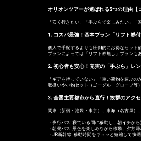
オリオンツアーが選ばれる5つの理由【
「安く行きたい」「手ぶらで楽しみたい」「
1. コスパ最強！基本プラン「リフト券
個人で手配するよりも圧倒的にお得なセット
プランによっては「リフト券無し」プランも
2. 初心者も安心！充実の「手ぶら」レ
「ギアを持っていない」「重い荷物を運ぶの
取扱いや小物セット（ゴーグル・グローブ等
3. 全国主要都市から直行！抜群のアク
関東（新宿・池袋・東京）、東海（名古屋）
・夜行バス: 寝ている間に移動し、朝イチか
・朝発バス: 景色を楽しみながら移動。夕方
・JR新幹線: 移動時間をギュッと短縮して快