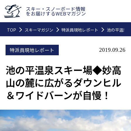
スキー・スノーボード情報
をお届けするWEBマガジン
TOP
スキーマガジン
特派員現地レポート
池の平温泉
特派員現地レポート
2019.09.26
池の平温泉スキー場◆妙高
山の麓に広がるダウンヒル
＆ワイドバーンが自慢！