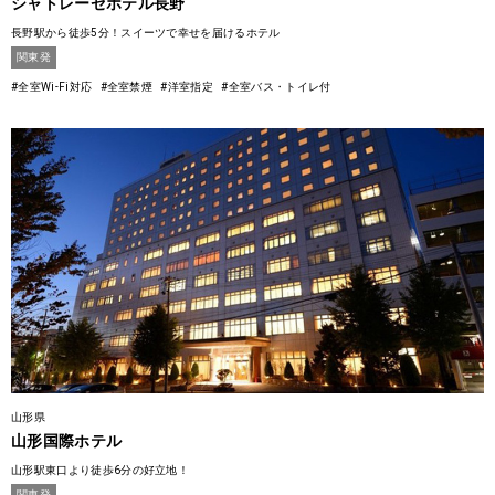
シャトレーゼホテル長野
長野駅から徒歩5分！スイーツで幸せを届けるホテル
関東発
#全室Wi-Fi対応
#全室禁煙
#洋室指定
#全室バス・トイレ付
山形県
山形国際ホテル
山形駅東口より徒歩6分の好立地！
関東発