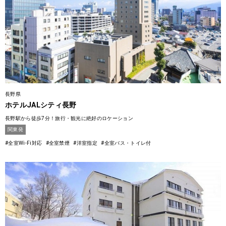
長野県
ホテルJALシティ長野
長野駅から徒歩7分！旅行・観光に絶好のロケーション
関東発
#全室Wi-Fi対応
#全室禁煙
#洋室指定
#全室バス・トイレ付