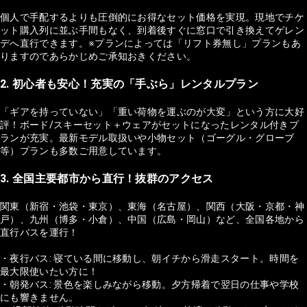
個人で手配するよりも圧倒的にお得なセット価格を実現。現地でチケ
ット購入列に並ぶ手間もなく、到着後すぐに窓口で引き換えてゲレン
デへ直行できます。※プランによっては「リフト券無し」プランもあ
りますのであらかじめご承知おきください。
2. 初心者も安心！充実の「手ぶら」レンタルプラン
「ギアを持っていない」「重い荷物を運ぶのが大変」という方に大好
評！ボード/スキーセット＋ウェアがセットになったレンタル付きプ
ランが充実。最新モデル取扱いや小物セット（ゴーグル・グローブ
等）プランも多数ご用意しています。
3. 全国主要都市から直行！抜群のアクセス
関東（新宿・池袋・東京）、東海（名古屋）、関西（大阪・京都・神
戸）、九州（博多・小倉）、中国（広島・岡山）など、全国各地から
直行バスを運行！
・夜行バス: 寝ている間に移動し、朝イチから滑走スタート。時間を
最大限使いたい方に！
・朝発バス: 景色を楽しみながら移動。夕方帰着で翌日の仕事や学校
にも響きません。