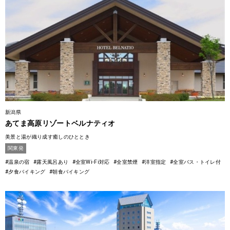
新潟県
あてま高原リゾートベルナティオ
美景と湯が織り成す癒しのひととき
関東発
#温泉の宿
#露天風呂あり
#全室Wi-Fi対応
#全室禁煙
#洋室指定
#全室バス・トイレ付
#夕食バイキング
#朝食バイキング