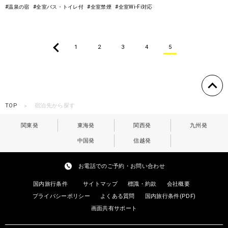
#温泉の宿
#全室バス・トイレ付
#全室禁煙
#全室Wi-Fi対応
1
2
3
4
5
TOP
宿泊先から探す
関東発
東海発
関西発
九州発
中国発
信越発
お電話でのご予約・お問い合わせ
国内旅行条件
サイトマップ
標識・約款
会社概要
プライバシーポリシー
よくある質問
国内旅行条件(PDF)
画面共有サポート