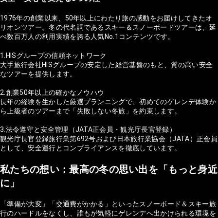
1976年の創業以来、50年以上にわたり旅の感動をお届けしてきたオ
リオンツアー。冬の代名詞であるスキー＆スノーボードツアーは、延
べ数百万人の利用実績を誇る人気No.1コンテンツです。
1.HISグループの信頼ネットワーク
大手旅行会社HISグループの安定した経営基盤のもと、質の高い安全
なツアーを提供します。
2.創業50年以上の確かなノウハウ
長年の経験を生かした厳選プランニングで、初めてのゲレンデ体験か
ら上級者のツアーまで「失敗しない冬旅」を約束します。
3.法令遵守と安全管理（JATA正会員・観光庁長官登録）
観光庁長官登録旅行業第692号および日本旅行業協会（JATA）正会員
として、安全運行とコンプライアンスを徹底しています。
私たちの想い：最高の冬の思い出を「もっと身近
に」
「準備が大変」「交通費がかかる」といったスノーボード＆スキー旅
行のハードルをなくし、誰もが気軽にゲレンデへ出かけられる環境を