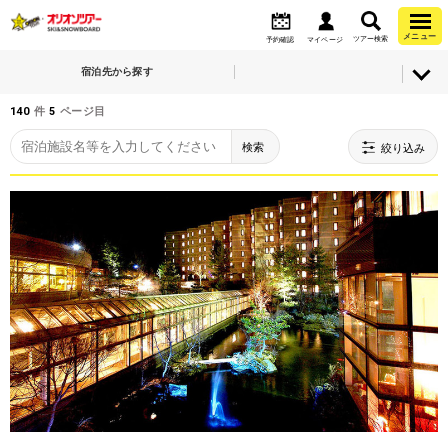
メニュー
ツアー検索
予約確認
マイページ
宿泊先から探す
140
件
5
ページ目
検索
絞り込み