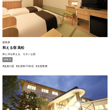
群馬県
和える宿 高松
和と洋を和える、モダンな宿
関東発
#温泉の宿
#全室Wi-Fi対応
#全室禁煙