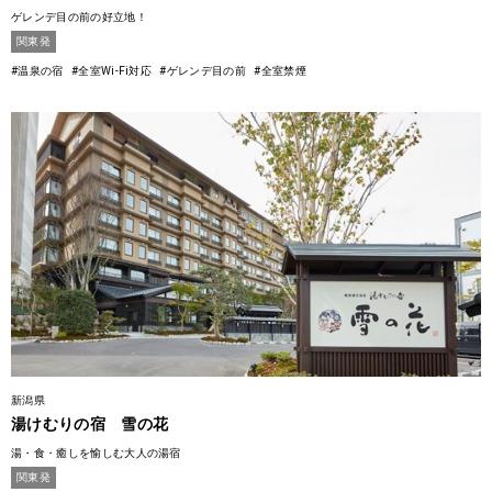
ゲレンデ目の前の好立地！
関東発
#温泉の宿
#全室Wi-Fi対応
#ゲレンデ目の前
#全室禁煙
新潟県
湯けむりの宿 雪の花
湯・食・癒しを愉しむ大人の湯宿
関東発