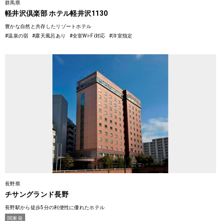
群馬県
軽井沢倶楽部 ホテル軽井沢1130
豊かな自然と共存したリゾートホテル
#温泉の宿
#露天風呂あり
#全室Wi-Fi対応
#洋室指定
長野県
チサングランド長野
長野駅から徒歩5分の利便性に優れたホテル
関東発