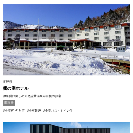
長野県
熊の湯ホテル
源泉掛け流しの天然硫黄温泉が自慢のお宿
関東発
#全室Wi-Fi対応
#全室禁煙
#全室バス・トイレ付