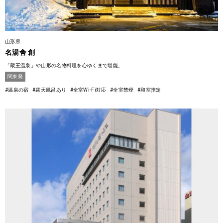
山形県
名湯舎 創
「蔵王温泉」や山形の名物料理を心ゆくまで堪能。
関東発
#温泉の宿
#露天風呂あり
#全室Wi-Fi対応
#全室禁煙
#和室指定