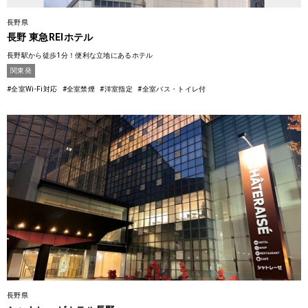
長野県
長野 東急REIホテル
長野駅から徒歩1分！便利な立地にあるホテル
関東発
#全室Wi-Fi対応
#全室禁煙
#洋室指定
#全室バス・トイレ付
長野県