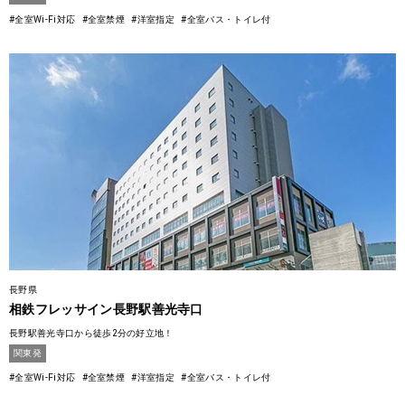
#全室Wi-Fi対応
#全室禁煙
#洋室指定
#全室バス・トイレ付
長野県
相鉄フレッサイン長野駅善光寺口
長野駅善光寺口から徒歩2分の好立地！
関東発
#全室Wi-Fi対応
#全室禁煙
#洋室指定
#全室バス・トイレ付