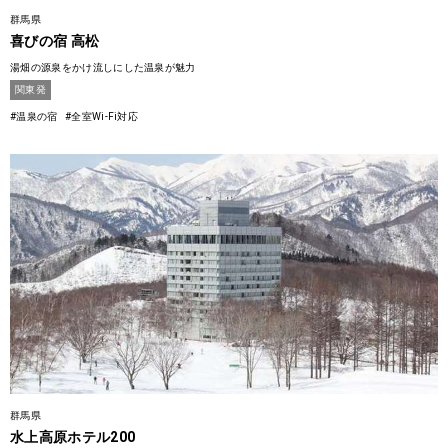
群馬県
喜びの宿 高松
湯畑の源泉をかけ流しにした温泉が魅力
関東発
#温泉の宿
#全室Wi-Fi対応
群馬県
水上高原ホテル200