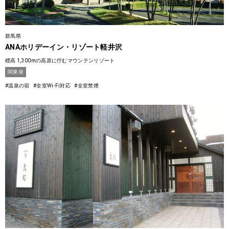
群馬県
ANAホリデーイン・リゾート軽井沢
標高 1,300mの高原に佇むマウンテンリゾート
関東発
#温泉の宿
#全室Wi-Fi対応
#全室禁煙