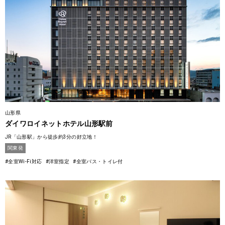
山形県
ダイワロイネットホテル山形駅前
JR「山形駅」から徒歩約3分の好立地！
関東発
#全室Wi-Fi対応
#洋室指定
#全室バス・トイレ付