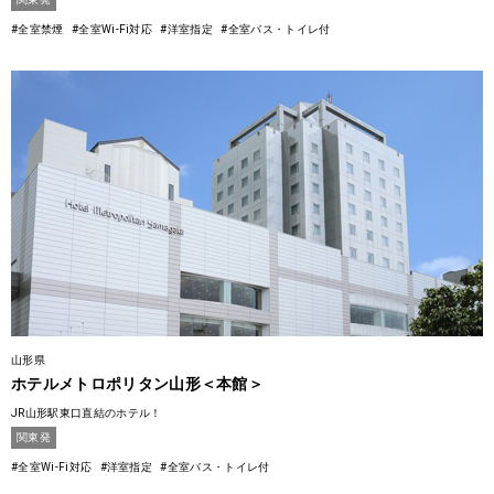
#全室禁煙
#全室Wi-Fi対応
#洋室指定
#全室バス・トイレ付
山形県
ホテルメトロポリタン山形＜本館＞
JR山形駅東口直結のホテル！
関東発
#全室Wi-Fi対応
#洋室指定
#全室バス・トイレ付