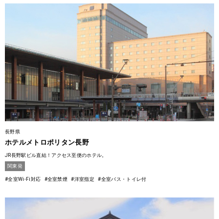
長野県
ホテルメトロポリタン長野
JR長野駅ビル直結！アクセス至便のホテル。
関東発
#全室Wi-Fi対応
#全室禁煙
#洋室指定
#全室バス・トイレ付