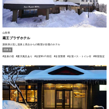
山形県
蔵王プラザホテル
源泉掛け流し温泉と高台からの眺望が自慢のホテル
関東発
#温泉の宿
#露天風呂あり
#全室Wi-Fi対応
#全室禁煙
#全室バス・トイレ付
#和室指定