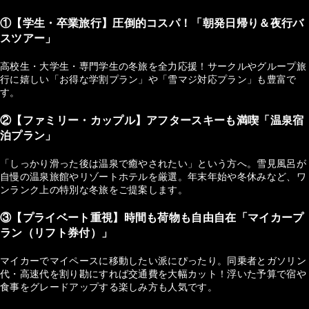
①【学生・卒業旅行】圧倒的コスパ！「朝発日帰り＆夜行バ
スツアー」
高校生・大学生・専門学生の冬旅を全力応援！サークルやグループ旅
行に嬉しい「お得な学割プラン」や「雪マジ対応プラン」も豊富で
す。
②【ファミリー・カップル】アフタースキーも満喫「温泉宿
泊プラン」
「しっかり滑った後は温泉で癒やされたい」という方へ。雪見風呂が
自慢の温泉旅館やリゾートホテルを厳選。年末年始や冬休みなど、ワ
ンランク上の特別な冬旅をご提案します。
③【プライベート重視】時間も荷物も自由自在「マイカープ
ラン（リフト券付）」
マイカーでマイペースに移動したい派にぴったり。同乗者とガソリン
代・高速代を割り勘にすれば交通費を大幅カット！浮いた予算で宿や
食事をグレードアップする楽しみ方も人気です。