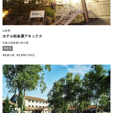
山形県
ホテル松金屋アネックス
木造の温泉棟と味の宿
関東発
#温泉の宿
#全室Wi-Fi対応