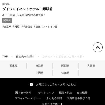
山形県
ダイワロイネットホテル山形駅前
JR「山形駅」から徒歩約3分の好立地！
関東発
#全室Wi-Fi対応
#洋室指定
#全室バス・トイレ付
TOP
宿泊先から探す
ホテルメトロポリタン山形＜本館＞
関東発
東海発
関西発
九州発
中国発
信越発
お電話でのご予約・お問い合わせ
国内旅行条件
サイトマップ
標識・約款
会社概要
プライバシーポリシー
よくある質問
国内旅行条件(PDF)
画面共有サポート