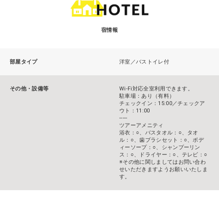
宿情報
部屋タイプ
洋室／バストイレ付
その他・設備等
Wi-Fi対応全室利用できます。
駐車場：あり（有料）
チェックイン：15:00／チェックア
ウト：11:00
-----
ツアーアメニティ
浴衣：○、バスタオル：○、タオ
ル：○、歯ブラシセット：○、ボデ
ィーソープ：○、シャンプーリン
ス：○、ドライヤー：○、テレビ：○
※その他に関しましてはお問い合わ
せいただきますようお願いいたしま
す。