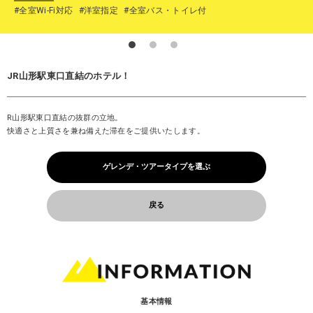
#全室Wi-Fi対応
#洋室指定
#全室バス・トイレ付
JR山形駅東口直結のホテル！
R山形駅東口直結の抜群の立地。
快適さと上質さを兼ね備えた滞在をご提供いたします。
ゲレンデ・ツアータイプを選ぶ
戻る
基本情報