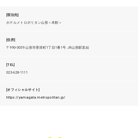
[宿泊先]
ホテルメトロポリタン山形＜本館＞
[住所]
〒990-0039 山形市香澄町1丁目1番1号 JR山形駅直結
[TEL]
023-628-1111
[オフィシャルサイト]
https://yamagata.metropolitan.jp/