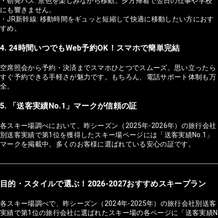
・朝発バス: 景色を楽しみながら移動。夕方帰着で翌日の仕事や学校
にも響きません。
・JR新幹線: 移動時間をギュッと短縮して快適に移動したい方におす
すめ。
4. 24時間いつでもWeb予約OK！スマホで簡単完結
空席照会から予約・決済までスマホひとつでスムーズ。思い立ったら
すぐ予約できる手軽さが魅力です。もちろん、電話サポート体制も万
全。
5. 「送客実績No.1」マークが信頼の証
各スキー場調べにおいて、昨シーズン（2025年-2026年）の旅行会社
別送客実績で第1位を獲得したスキー場ページには「送客実績No.1」
マークを掲載中。多くのお客様に選ばれている安心の証です。
目的・スタイルで選ぶ！2026-2027おすすめスキープラン
各スキー場調べで、昨シーズン（2024年-2025年）の旅行会社別送客
実績で第1位の旅行会社に選ばれたスキー場の各ページに「送客実績N