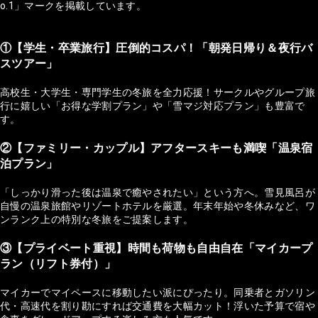
o.1」マークを掲載しています。
①【学生・卒業旅行】圧倒的コスパ！「朝発日帰り＆夜行バ
スツアー」
高校生・大学生・専門学生の冬旅を全力応援！サークルやグループ旅
行に嬉しい「お得な学割プラン」や「雪マジ対応プラン」も豊富で
す。
②【ファミリー・カップル】アフタースキーも満喫「温泉宿
泊プラン」
「しっかり滑った後は温泉で癒やされたい」という方へ。雪見風呂が
自慢の温泉旅館やリゾートホテルを厳選。年末年始や冬休みなど、ワ
ンランク上の特別な冬旅をご提案します。
③【プライベート重視】時間も荷物も自由自在「マイカープ
ラン（リフト券付）」
マイカーでマイペースに移動したい派にぴったり。同乗者とガソリン
代・高速代を割り勘にすれば交通費を大幅カット！浮いた予算で宿や