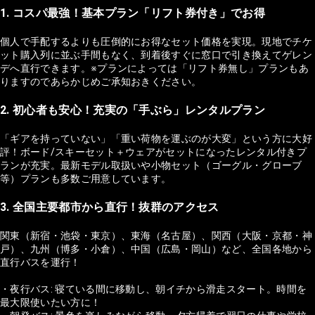
1. コスパ最強！基本プラン「リフト券付き」でお得
個人で手配するよりも圧倒的にお得なセット価格を実現。現地でチケ
ット購入列に並ぶ手間もなく、到着後すぐに窓口で引き換えてゲレン
デへ直行できます。※プランによっては「リフト券無し」プランもあ
りますのであらかじめご承知おきください。
2. 初心者も安心！充実の「手ぶら」レンタルプラン
「ギアを持っていない」「重い荷物を運ぶのが大変」という方に大好
評！ボード/スキーセット＋ウェアがセットになったレンタル付きプ
ランが充実。最新モデル取扱いや小物セット（ゴーグル・グローブ
等）プランも多数ご用意しています。
3. 全国主要都市から直行！抜群のアクセス
関東（新宿・池袋・東京）、東海（名古屋）、関西（大阪・京都・神
戸）、九州（博多・小倉）、中国（広島・岡山）など、全国各地から
直行バスを運行！
・夜行バス: 寝ている間に移動し、朝イチから滑走スタート。時間を
最大限使いたい方に！