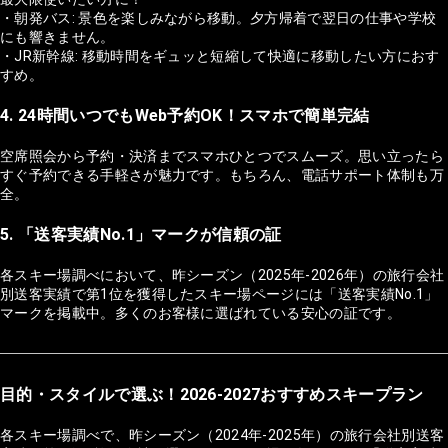
・朝発バス: 景色を楽しみながら移動。夕方帰着で翌日の仕事や学校
にも響きません。
・JR新幹線: 移動時間をギュッと短縮して快適に移動したい方におす
すめ。
4. 24時間いつでもWeb予約OK！スマホで簡単完結
空席照会から予約・決済までスマホひとつでスムーズ。思い立ったら
すぐ予約できる手軽さが魅力です。もちろん、電話サポート体制も万
全。
5. 「送客実績No.1」マークが信頼の証
各スキー場調べにおいて、昨シーズン（2025年-2026年）の旅行会社
別送客実績で第1位を獲得したスキー場ページには「送客実績No.1」
マークを掲載中。多くのお客様に選ばれている安心の証です。
目的・スタイルで選ぶ！2026-2027おすすめスキープラン
各スキー場調べで、昨シーズン（2024年-2025年）の旅行会社別送客