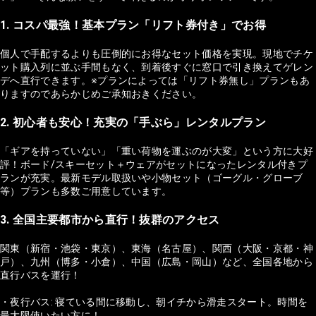
1. コスパ最強！基本プラン「リフト券付き」でお得
個人で手配するよりも圧倒的にお得なセット価格を実現。現地でチケ
ット購入列に並ぶ手間もなく、到着後すぐに窓口で引き換えてゲレン
デへ直行できます。※プランによっては「リフト券無し」プランもあ
りますのであらかじめご承知おきください。
2. 初心者も安心！充実の「手ぶら」レンタルプラン
「ギアを持っていない」「重い荷物を運ぶのが大変」という方に大好
評！ボード/スキーセット＋ウェアがセットになったレンタル付きプ
ランが充実。最新モデル取扱いや小物セット（ゴーグル・グローブ
等）プランも多数ご用意しています。
3. 全国主要都市から直行！抜群のアクセス
関東（新宿・池袋・東京）、東海（名古屋）、関西（大阪・京都・神
戸）、九州（博多・小倉）、中国（広島・岡山）など、全国各地から
直行バスを運行！
・夜行バス: 寝ている間に移動し、朝イチから滑走スタート。時間を
最大限使いたい方に！