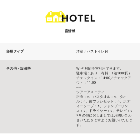
宿情報
部屋タイプ
洋室／バストイレ付
その他・設備等
Wi-Fi対応全室利用できます。
駐車場：あり（有料：1泊1000円）
チェックイン：14:00／チェックア
ウト：11:00
-----
ツアーアメニティ
浴衣：○、バスタオル：○、タオ
ル：○、歯ブラシセット：○、ボデ
ィーソープ：○、シャンプーリン
ス：○、ドライヤー：○、テレビ：○
※その他に関しましてはお問い合わ
せいただきますようお願いいたしま
す。