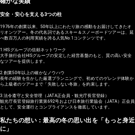
確かな実績
安全・安心を支える3つの柱
1976年の創業以来、50年以上にわたり旅の感動をお届けしてきたオ
リオンツアー。冬の代名詞であるスキー＆スノーボードツアーは、延
べ数百万人の利用実績を誇る人気No.1コンテンツです。
1.HISグループの信頼ネットワーク
大手旅行会社HISグループの安定した経営基盤のもと、質の高い安全
なツアーを提供します。
2.創業50年以上の確かなノウハウ
長年の経験を生かした厳選プランニングで、初めてのゲレンデ体験か
ら上級者のツアーまで「失敗しない冬旅」を約束します。
3.法令遵守と安全管理（JATA正会員・観光庁長官登録）
観光庁長官登録旅行業第692号および日本旅行業協会（JATA）正会員
として、安全運行とコンプライアンスを徹底しています。
私たちの想い：最高の冬の思い出を「もっと身近
に」