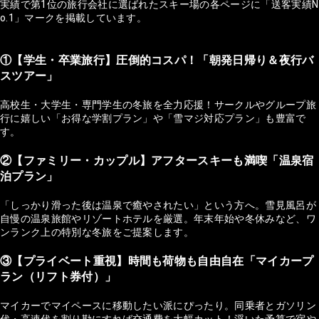
実績で第1位の旅行会社に選ばれたスキー場の各ページに「送客実績N
o.1」マークを掲載しています。
①【学生・卒業旅行】圧倒的コスパ！「朝発日帰り＆夜行バ
スツアー」
高校生・大学生・専門学生の冬旅を全力応援！サークルやグループ旅
行に嬉しい「お得な学割プラン」や「雪マジ対応プラン」も豊富で
す。
②【ファミリー・カップル】アフタースキーも満喫「温泉宿
泊プラン」
「しっかり滑った後は温泉で癒やされたい」という方へ。雪見風呂が
自慢の温泉旅館やリゾートホテルを厳選。年末年始や冬休みなど、ワ
ンランク上の特別な冬旅をご提案します。
③【プライベート重視】時間も荷物も自由自在「マイカープ
ラン（リフト券付）」
マイカーでマイペースに移動したい派にぴったり。同乗者とガソリン
代・高速代を割り勘にすれば交通費を大幅カット！浮いた予算で宿や