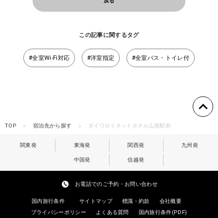
戻る
この記事に関するタグ
#全室Wi-Fi対応
#洋室指定
#全室バス・トイレ付
TOP
宿泊先から探す
ダイワロイネットホテル山形駅前
関東発
東海発
関西発
九州発
中国発
信越発
お電話でのご予約・お問い合わせ
国内旅行条件
サイトマップ
標識・約款
会社概要
プライバシーポリシー
よくある質問
国内旅行条件(PDF)