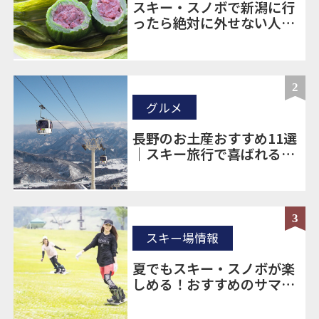
スキー・スノボで新潟に行
ったら絶対に外せない人気
のお土産20選
2
グルメ
長野のお土産おすすめ11選
｜スキー旅行で喜ばれる定
番＆ばらまき土産を厳選
3
スキー場情報
夏でもスキー・スノボが楽
しめる！おすすめのサマー
ゲレンデをご紹介！