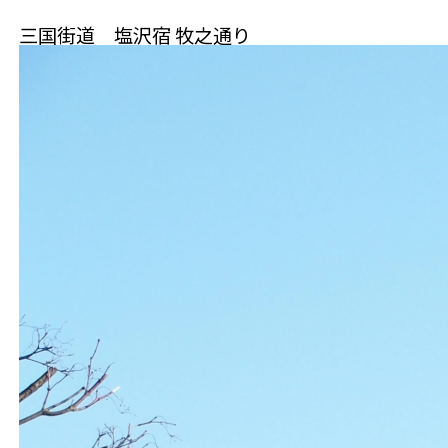
三国街道 塩沢宿 牧之通り