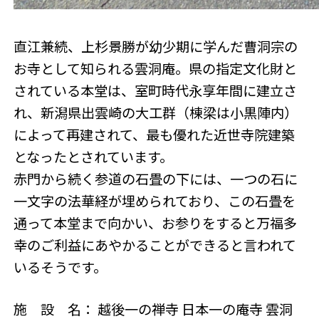
直江兼続、上杉景勝が幼少期に学んだ曹洞宗の
お寺として知られる雲洞庵。県の指定文化財と
されている本堂は、室町時代永享年間に建立さ
れ、新潟県出雲崎の大工群（棟梁は小黒陣内）
によって再建されて、最も優れた近世寺院建築
となったとされています。
赤門から続く参道の石畳の下には、一つの石に
一文字の法華経が埋められており、この石畳を
通って本堂まで向かい、お参りをすると万福多
幸のご利益にあやかることができると言われて
いるそうです。
施 設 名： 越後一の禅寺 日本一の庵寺 雲洞