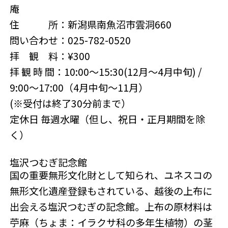
庵
住 所：新潟県南魚沼市雲洞660
問い合わせ：025-782-0520
拝 観 料：¥300
拝 観 時 間：10:00～15:30(12月～4月中旬) /
9:00～17:00（4月中旬～11月）
(※受付は終了30分前まで）
定休日 毎週水曜（但し、祝日・正月期間を除
く）
塩沢つむぎ記念館
国の重要無形文化財として知られ、ユネスコの
無形文化遺産登録もされている、越後の上布に
出会える塩沢つむぎの記念館。上布の原材料は
苧麻（ちょま：イラクサ科の多年生植物）の茎