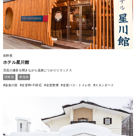
長野県
ホテル星川館
渓流の瀬音を聞きながら温泉につかりリラックス
関東発
東海発
#温泉の宿
#全室Wi-Fi対応
#全室禁煙
#全室バス・トイレ付
#スタンダード