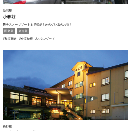
新潟県
小春荘
舞子スノーリゾートまで徒歩１分のゲレ近のお宿！
関東発
東海発
#和室指定
#全室禁煙
#スタンダード
長野県