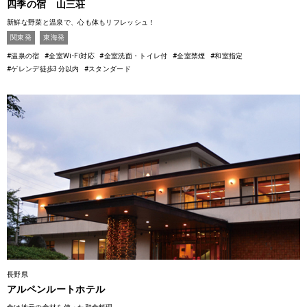
四季の宿 山三荘
新鮮な野菜と温泉で、心も体もリフレッシュ！
関東発
東海発
#温泉の宿
#全室Wi-Fi対応
#全室洗面・トイレ付
#全室禁煙
#和室指定
#ゲレンデ徒歩3分以内
#スタンダード
長野県
アルペンルートホテル