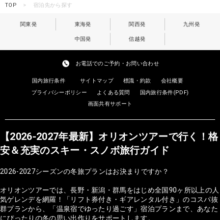
TOP
宿泊先から探す
関東発
東海発
関西発
九州発
中国発
信越発
お電話でのご予約・お問い合わせ
国内旅行条件
サイトマップ
標識・約款
会社概要
プライバシーポリシー
よくある質問
国内旅行条件(PDF)
画面共有サポート
【2026-2027年最新】オリオンツアーで行く！格
安＆充実のスキー・スノボ旅行ガイド
2026-2027シーズンの冬旅プランはお決まりですか？
オリオンツアーでは、長野・新潟・群馬をはじめ全国90ヶ所以上の人
気ゲレンデを網羅！「リフト券付き・ギアレンタル付き」のコスパ抜
群プランから、「温泉宿でゆったり過ごす」宿泊プランまで、あなた
にぴったりの冬の思い出作りをサポートします。