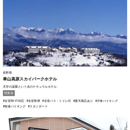
長野県
車山高原スカイパークホテル
天空の楽園という名のナチュラルホテル
関東発
#全室Wi-Fi対応
#全室禁煙
#全室バス・トイレ付
#露天風呂あり
#夕食バイキング
#朝食バイキング
#スタンダード