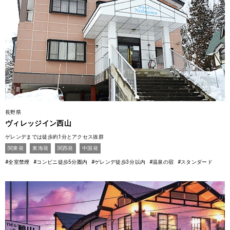
長野県
ヴィレッジイン西山
ゲレンデまでは徒歩約1分とアクセス抜群
関東発
東海発
関西発
中国発
#全室禁煙
#コンビニ徒歩5分圏内
#ゲレンデ徒歩3分以内
#温泉の宿
#スタンダード