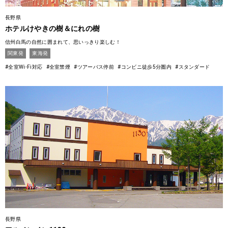
長野県
ホテルけやきの樹＆にれの樹
信州白馬の自然に囲まれて、思いっきり楽しむ！
関東発
東海発
#全室Wi-Fi対応
#全室禁煙
#ツアーバス停前
#コンビニ徒歩5分圏内
#スタンダード
長野県