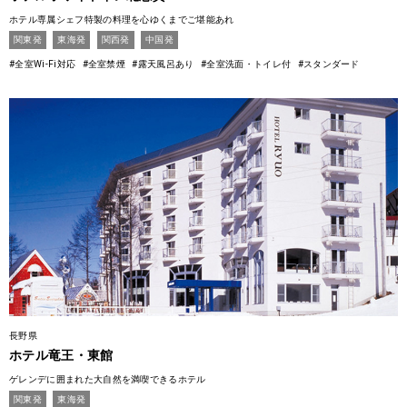
ホテル専属シェフ特製の料理を心ゆくまでご堪能あれ
関東発
東海発
関西発
中国発
#全室Wi-Fi対応
#全室禁煙
#露天風呂あり
#全室洗面・トイレ付
#スタンダード
長野県
ホテル竜王・東館
ゲレンデに囲まれた大自然を満喫できるホテル
関東発
東海発