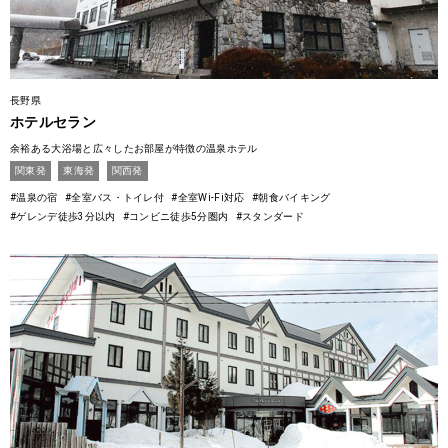
長野県
ホテルセラン
余裕ある大浴場と広々したお部屋が特徴の温泉ホテル
関東発
東海発
関西発
#温泉の宿
#全室バス・トイレ付
#全室Wi-Fi対応
#朝食バイキング
#ゲレンデ徒歩3分以内
#コンビニ徒歩5分圏内
#スタンダード