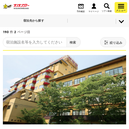
メニュー
ツアー検索
予約確認
マイページ
宿泊先から探す
190
件
2
ページ目
検索
絞り込み