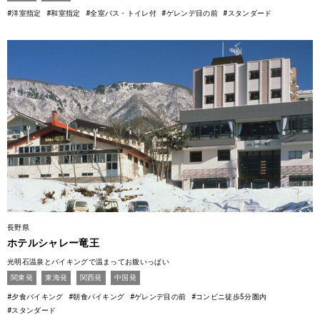
#洋室指定
#和室指定
#全室バス・トイレ付
#ゲレンデ目の前
#スタンダード
長野県
ホテルシャレー竜王
光明石温泉とバイキングで温まってお腹いっぱい
関東発
東海発
関西発
中国発
#夕食バイキング
#朝食バイキング
#ゲレンデ目の前
#コンビニ徒歩5分圏内
#スタンダード