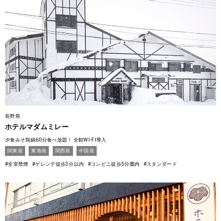
長野県
ホテルマダムミレー
夕食みそ鶏鍋60分食べ放題！ 全館WI-FI導入
関東発
東海発
関西発
中国発
#全室禁煙
#ゲレンデ徒歩3分以内
#コンビニ徒歩5分圏内
#スタンダード