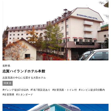
長野県
志賀ハイランドホテル本館
志賀高原の中心に位置する大型ホテル
関東発
#ゲレンデ徒歩3分以内
#1名1室設定あり
#全室洗面・トイレ付
#コンビニ徒歩5分圏内
#全室禁煙
#スタンダード