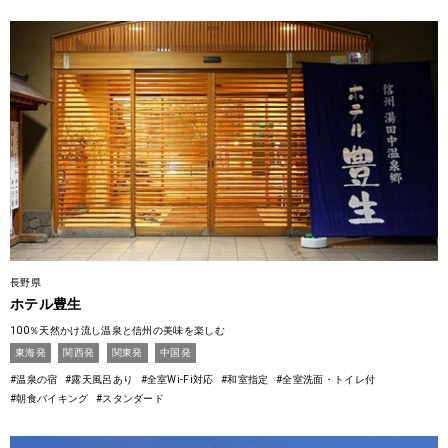
長野県
ホテル豊生
100％天然かけ流し温泉と信州の美味を楽しむ
東海発
関西発
関東発
中国発
#温泉の宿
#露天風呂あり
#全室Wi-Fi対応
#和室指定
#全室洗面・トイレ付
#朝食バイキング
#スタンダード