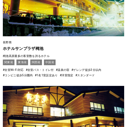
長野県
ホテルサンプラザ栂池
栂池高原最多の客室数を誇るホテル
関東発
東海発
関西発
中国発
#全室Wi-Fi対応
#全室バス・トイレ付
#温泉の宿
#ゲレンデ徒歩3分以内
#コンビニ徒歩5分圏内
#1名1室設定あり
#洋室指定
#スタンダード