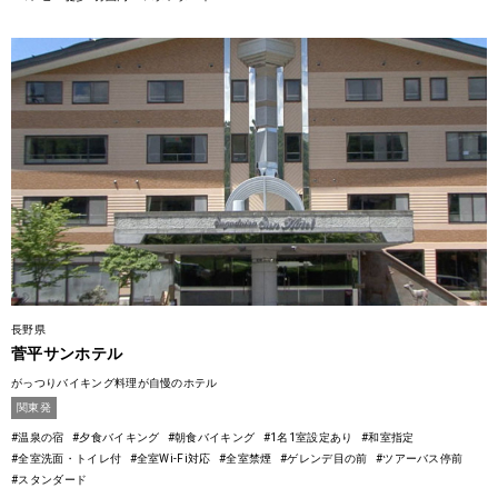
長野県
菅平サンホテル
がっつりバイキング料理が自慢のホテル
関東発
#温泉の宿
#夕食バイキング
#朝食バイキング
#1名1室設定あり
#和室指定
#全室洗面・トイレ付
#全室Wi-Fi対応
#全室禁煙
#ゲレンデ目の前
#ツアーバス停前
#スタンダード