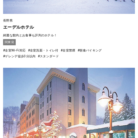
長野県
エーデルホテル
綺麗な館内とお食事も評判のホテル！
関東発
#全室Wi-Fi対応
#全室洗面・トイレ付
#全室禁煙
#朝食バイキング
#ゲレンデ徒歩3分以内
#スタンダード