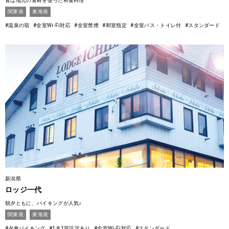
食は地元の食材を使った和食料理
関東発
東海発
#温泉の宿
#全室Wi-Fi対応
#全室禁煙
#和室指定
#全室バス・トイレ付
#スタンダード
新潟県
ロッジ一代
朝夕ともに、バイキングが人気♪
関東発
東海発
#夕食バイキング
#1名1室設定あり
#全室Wi-Fi対応
#スタンダード