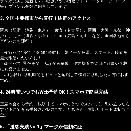
ランが充実。最新モデル取扱いや小物セット（ゴーグル・グローブ
等）プランも多数ご用意しています。
3. 全国主要都市から直行！抜群のアクセス
関東（新宿・池袋・東京）、東海（名古屋）、関西（大阪・京都・神
戸）、九州（博多・小倉）、中国（広島・岡山）など、全国各地から
直行バスを運行！
・夜行バス: 寝ている間に移動し、朝イチから滑走スタート。時間を
最大限使いたい方に！
・朝発バス: 景色を楽しみながら移動。夕方帰着で翌日の仕事や学校
にも響きません。
・JR新幹線: 移動時間をギュッと短縮して快適に移動したい方におす
すめ。
4. 24時間いつでもWeb予約OK！スマホで簡単完結
空席照会から予約・決済までスマホひとつでスムーズ。思い立ったら
すぐ予約できる手軽さが魅力です。もちろん、電話サポート体制も万
全。
5. 「送客実績No.1」マークが信頼の証