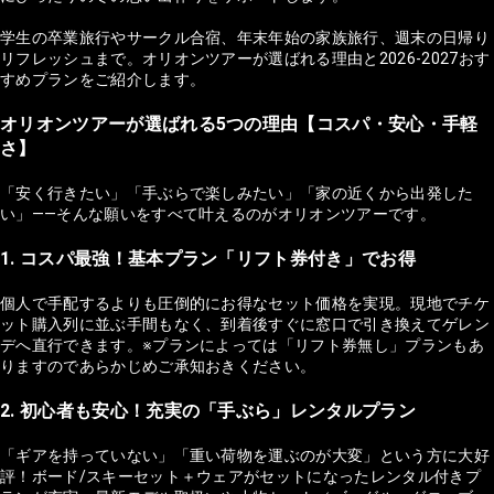
学生の卒業旅行やサークル合宿、年末年始の家族旅行、週末の日帰り
リフレッシュまで。オリオンツアーが選ばれる理由と2026-2027おす
すめプランをご紹介します。
オリオンツアーが選ばれる5つの理由【コスパ・安心・手軽
さ】
「安く行きたい」「手ぶらで楽しみたい」「家の近くから出発した
い」——そんな願いをすべて叶えるのがオリオンツアーです。
1. コスパ最強！基本プラン「リフト券付き」でお得
個人で手配するよりも圧倒的にお得なセット価格を実現。現地でチケ
ット購入列に並ぶ手間もなく、到着後すぐに窓口で引き換えてゲレン
デへ直行できます。※プランによっては「リフト券無し」プランもあ
りますのであらかじめご承知おきください。
2. 初心者も安心！充実の「手ぶら」レンタルプラン
「ギアを持っていない」「重い荷物を運ぶのが大変」という方に大好
評！ボード/スキーセット＋ウェアがセットになったレンタル付きプ