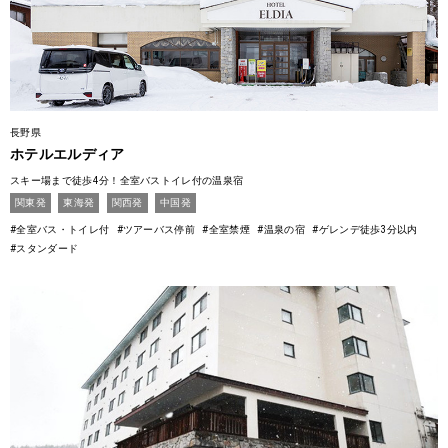
長野県
ホテルエルディア
スキー場まで徒歩4分！全室バストイレ付の温泉宿
関東発
東海発
関西発
中国発
#全室バス・トイレ付
#ツアーバス停前
#全室禁煙
#温泉の宿
#ゲレンデ徒歩3分以内
#スタンダード