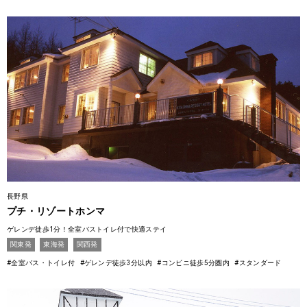
長野県
プチ・リゾートホンマ
ゲレンデ徒歩1分！全室バストイレ付で快適ステイ
関東発
東海発
関西発
#全室バス・トイレ付
#ゲレンデ徒歩3分以内
#コンビニ徒歩5分圏内
#スタンダード