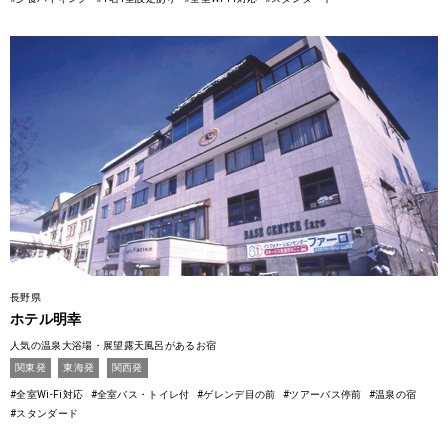
長野県
ホテル明幸
人気の温泉大浴場・展望露天風呂があるお宿
関東発
東海発
関西発
#全室Wi-Fi対応
#全室バス・トイレ付
#ゲレンデ目の前
#ツアーバス停前
#温泉の宿
#スタンダード