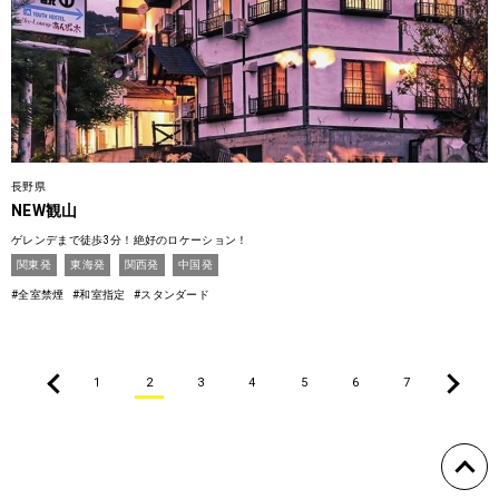
長野県
NEW観山
ゲレンデまで徒歩3分！絶好のロケーション！
関東発
東海発
関西発
中国発
#全室禁煙
#和室指定
#スタンダード
1
2
3
4
5
6
7