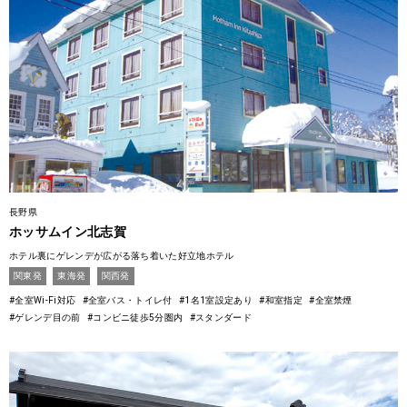
長野県
ホッサムイン北志賀
ホテル裏にゲレンデが広がる落ち着いた好立地ホテル
関東発
東海発
関西発
#全室Wi-Fi対応
#全室バス・トイレ付
#1名1室設定あり
#和室指定
#全室禁煙
#ゲレンデ目の前
#コンビニ徒歩5分圏内
#スタンダード