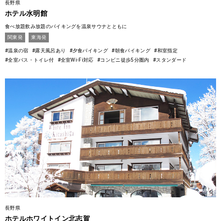
長野県
ホテル水明館
食べ放題飲み放題のバイキングを温泉サウナとともに
関東発
東海発
#温泉の宿
#露天風呂あり
#夕食バイキング
#朝食バイキング
#和室指定
#全室バス・トイレ付
#全室Wi-Fi対応
#コンビニ徒歩5分圏内
#スタンダード
長野県
ホテルホワイトイン北志賀