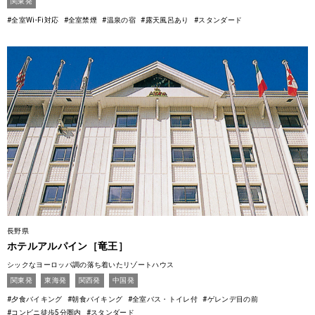
関東発
#全室Wi-Fi対応
#全室禁煙
#温泉の宿
#露天風呂あり
#スタンダード
長野県
ホテルアルパイン［竜王］
シックなヨーロッパ調の落ち着いたリゾートハウス
関東発
東海発
関西発
中国発
#夕食バイキング
#朝食バイキング
#全室バス・トイレ付
#ゲレンデ目の前
#コンビニ徒歩5分圏内
#スタンダード