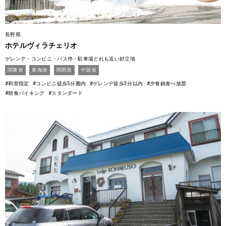
長野県
ホテルヴィラチェリオ
ゲレンデ・コンビニ・バス停・駐車場どれも近い好立地
関東発
東海発
関西発
中国発
#和室指定
#コンビニ徒歩5分圏内
#ゲレンデ徒歩3分以内
#夕食鍋食べ放題
#朝食バイキング
#スタンダード