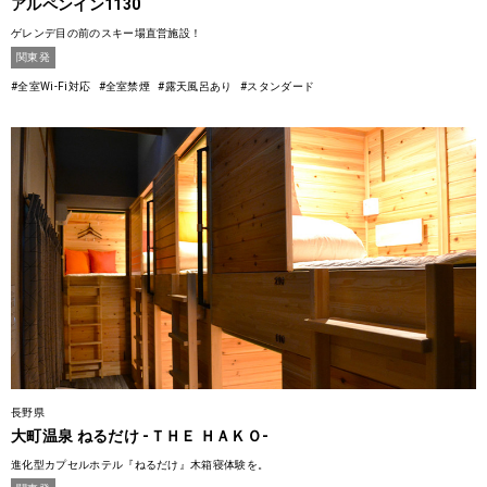
アルペンイン1130
ゲレンデ目の前のスキー場直営施設！
関東発
#全室Wi-Fi対応
#全室禁煙
#露天風呂あり
#スタンダード
長野県
大町温泉 ねるだけ -ＴＨＥ ＨＡＫＯ-
進化型カプセルホテル『ねるだけ』木箱寝体験を。