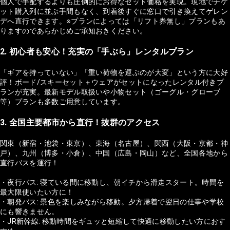
個人で手配するよりも圧倒的にお得なセット価格を実現。現地でチケ
ット購入列に並ぶ手間もなく、到着後すぐに窓口で引き換えてゲレン
デへ直行できます。※プランによっては「リフト券無し」プランもあ
りますのであらかじめご承知おきください。
2. 初心者も安心！充実の「手ぶら」レンタルプラン
「ギアを持っていない」「重い荷物を運ぶのが大変」という方に大好
評！ボード/スキーセット＋ウェアがセットになったレンタル付きプ
ランが充実。最新モデル取扱いや小物セット（ゴーグル・グローブ
等）プランも多数ご用意しています。
3. 全国主要都市から直行！抜群のアクセス
関東（新宿・池袋・東京）、東海（名古屋）、関西（大阪・京都・神
戸）、九州（博多・小倉）、中国（広島・岡山）など、全国各地から
直行バスを運行！
・夜行バス: 寝ている間に移動し、朝イチから滑走スタート。時間を
最大限使いたい方に！
・朝発バス: 景色を楽しみながら移動。夕方帰着で翌日の仕事や学校
にも響きません。
・JR新幹線: 移動時間をギュッと短縮して快適に移動したい方におす