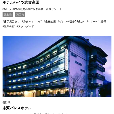
ホテルハイツ志賀高原
標高1,700mの志賀高原に佇む温泉・高原リゾート
関東発
関西発
#露天風呂あり
#夕食バイキング
#全室禁煙
#ゲレンデ徒歩3分以内
#ツアーバス停前
#温泉の宿
#スタンダード
長野県
志賀パレスホテル