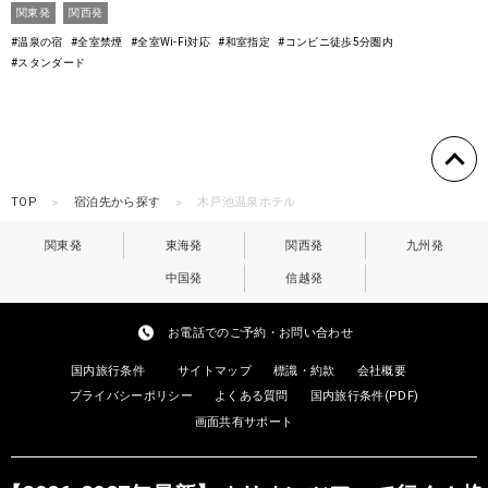
関東発
関西発
#温泉の宿
#全室禁煙
#全室Wi-Fi対応
#和室指定
#コンビニ徒歩5分圏内
#スタンダード
TOP
宿泊先から探す
木戸池温泉ホテル
関東発
東海発
関西発
九州発
中国発
信越発
お電話でのご予約・お問い合わせ
国内旅行条件
サイトマップ
標識・約款
会社概要
プライバシーポリシー
よくある質問
国内旅行条件(PDF)
画面共有サポート