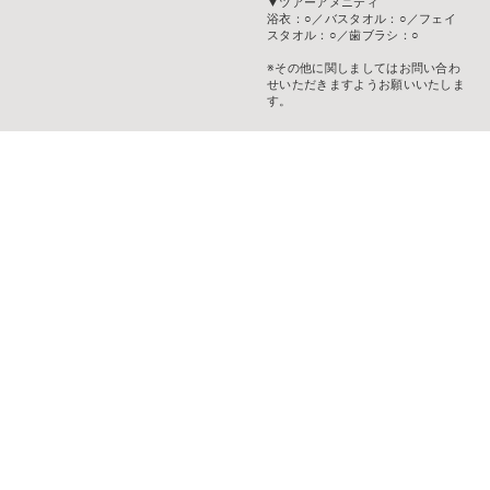
▼ツアーアメニティ
浴衣：○／バスタオル：○／フェイ
スタオル：○／歯ブラシ：○
※その他に関しましてはお問い合わ
せいただきますようお願いいたしま
す。