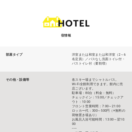
宿情報
部屋タイプ
洋室または和室または和洋室（2～6
名定員）／バスなし洗面トイレ付・
バストイレ付（要割増）
その他・設備等
各スキー場までシャトルバス。
Wi-Fi全館利用できます。館内に売
店ございます。
駐車場：80台（料金：無料）
チェックイン：15:00／チェックア
ウト：10:00
フロント営業時間：7:00～21:00
ロッカー代：300～500円（※無料の
荷物置き場あり）
お風呂入浴可能時間：13:00～翌10:
00
-----