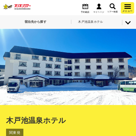
メニュー
ツアー検索
予約確認
マイページ
宿泊先から探す
木戸池温泉ホテル
木戸池温泉ホテル
関東発