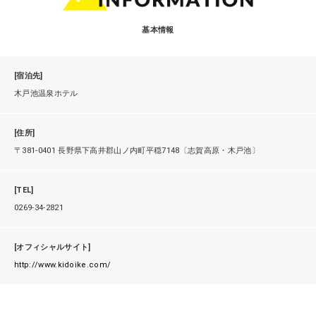
基本情報
[宿泊先]
木戸池温泉ホテル
[住所]
〒381-0401 長野県下高井郡山ノ内町平穏7148〔志賀高原・木戸池〕
[TEL]
0269-34-2821
[オフィシャルサイト]
http://www.kidoike.com/