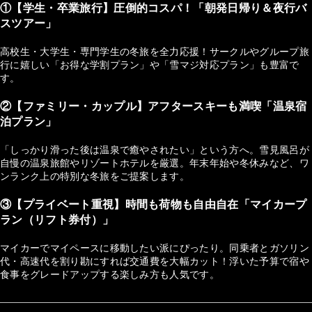
①【学生・卒業旅行】圧倒的コスパ！「朝発日帰り＆夜行バ
スツアー」
高校生・大学生・専門学生の冬旅を全力応援！サークルやグループ旅
行に嬉しい「お得な学割プラン」や「雪マジ対応プラン」も豊富で
す。
②【ファミリー・カップル】アフタースキーも満喫「温泉宿
泊プラン」
「しっかり滑った後は温泉で癒やされたい」という方へ。雪見風呂が
自慢の温泉旅館やリゾートホテルを厳選。年末年始や冬休みなど、ワ
ンランク上の特別な冬旅をご提案します。
③【プライベート重視】時間も荷物も自由自在「マイカープ
ラン（リフト券付）」
マイカーでマイペースに移動したい派にぴったり。同乗者とガソリン
代・高速代を割り勘にすれば交通費を大幅カット！浮いた予算で宿や
食事をグレードアップする楽しみ方も人気です。