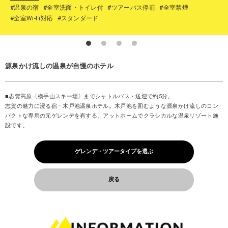
#温泉の宿
#全室洗面・トイレ付
#ツアーバス停前
#全室禁煙
#全室Wi-Fi対応
#スタンダード
源泉かけ流しの温泉が自慢のホテル
■志賀高原〔横手山スキー場〕までシャトルバス・送迎で約5分。
志賀の魅力に浸る宿・木戸池温泉ホテル。木戸池を囲むような源泉かけ流しのコン
パクトな専用の元ゲレンデを有する、アットホームでクラシカルな温泉リゾート施
設です。
ゲレンデ・ツアータイプを選ぶ
戻る