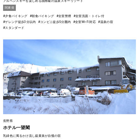
アルペンスキーを楽しめる国際級の温泉スキーリゾート
関東発
#夕食バイキング
#朝食バイキング
#全室禁煙
#全室洗面・トイレ付
#ゲレンデ徒歩3分以内
#コンビニ徒歩5分圏内
#全室Wi-Fi対応
#温泉の宿
#スタンダード
長野県
ホテル一望閣
乳緑色に濁るかけ流し硫黄泉が自慢の宿