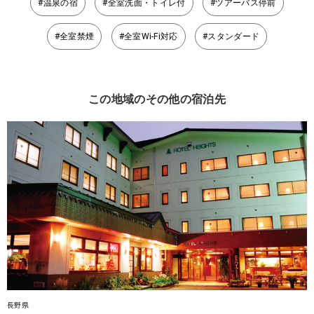
#温泉の宿
#全室洗面・トイレ付
#ツアーバス停前
#全室禁煙
#全室Wi-Fi対応
#スタンダード
この地域のその他の宿泊先
長野県