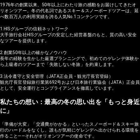
1976年の創業以来、50年以上にわたり旅の感動をお届けしてきたオ
リオンツアー。冬の代名詞であるスキー＆スノーボードツアーは、延
べ数百万人の利用実績を誇る人気No.1コンテンツです。
1.HISグループの信頼ネットワーク
大手旅行会社HISグループの安定した経営基盤のもと、質の高い安全
なツアーを提供します。
2.創業50年以上の確かなノウハウ
長年の経験を生かした厳選プランニングで、初めてのゲレンデ体験か
ら上級者のツアーまで「失敗しない冬旅」を約束します。
3.法令遵守と安全管理（JATA正会員・観光庁長官登録）
観光庁長官登録旅行業第692号および日本旅行業協会（JATA）正会員
として、安全運行とコンプライアンスを徹底しています。
私たちの想い：最高の冬の思い出を「もっと身近
に」
「準備が大変」「交通費がかかる」といったスノーボード＆スキー旅
行のハードルをなくし、誰もが気軽にゲレンデへ出かけられる環境を
作ること——それがオリオンツアーの使命です。