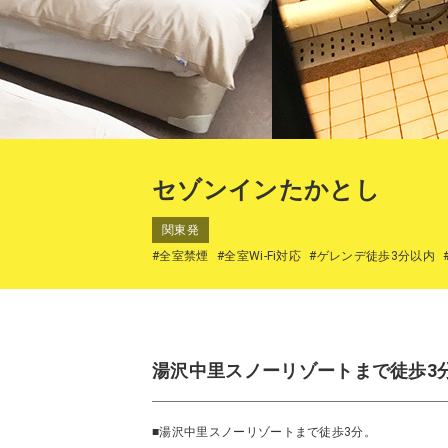
セゾンインたかとし
関東発
#全室禁煙
#全室Wi-Fi対応
#ゲレンデ徒歩3分以内
湯沢中里スノーリゾートまで徒歩3
■湯沢中里スノーリゾートまで徒歩3分。