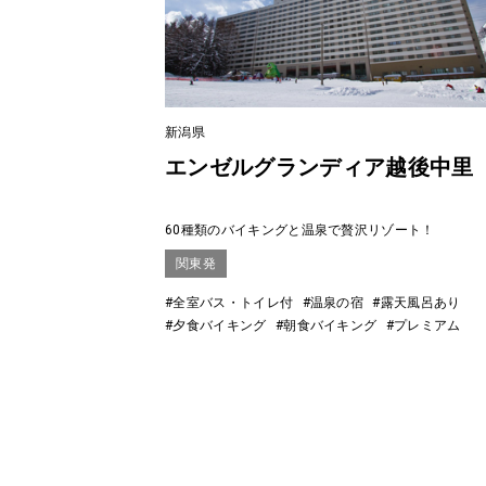
新潟県
エンゼルグランディア越後中里
60種類のバイキングと温泉で贅沢リゾート！
関東発
#全室バス・トイレ付
#温泉の宿
#露天風呂あり
#夕食バイキング
#朝食バイキング
#プレミアム