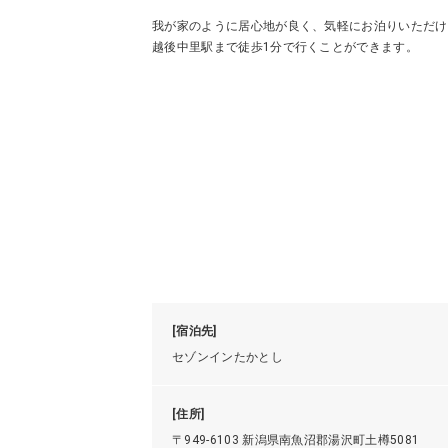
我が家のように居心地が良く、気軽にお泊りいただけ
越後中里駅まで徒歩1分で行くことができます。
[宿泊先]
セゾンインたかとし
[住所]
〒949-6103 新潟県南魚沼郡湯沢町土樽5081