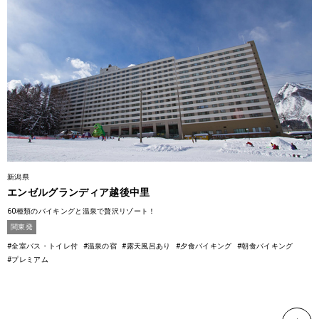
新潟県
エンゼルグランディア越後中里
60種類のバイキングと温泉で贅沢リゾート！
関東発
#全室バス・トイレ付
#温泉の宿
#露天風呂あり
#夕食バイキング
#朝食バイキング
#プレミアム