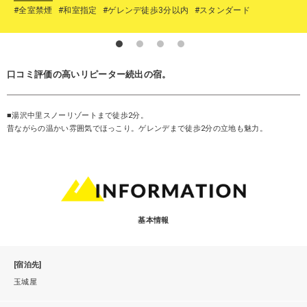
#全室禁煙
#和室指定
#ゲレンデ徒歩3分以内
#スタンダード
口コミ評価の高いリピーター続出の宿。
■湯沢中里スノーリゾートまで徒歩2分。
昔ながらの温かい雰囲気でほっこり。ゲレンデまで徒歩2分の立地も魅力。
基本情報
[宿泊先]
玉城屋