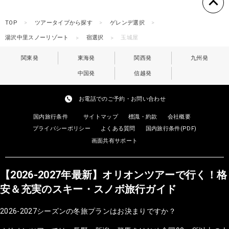
TOP
ツアータイプから探す
ゲレンデ選択
湯沢中里スノーリゾート
宿選択
玉城屋
関東発
東海発
関西発
九州発
中国発
信越発
お電話でのご予約・お問い合わせ
国内旅行条件
サイトマップ
標識・約款
会社概要
プライバシーポリシー
よくある質問
国内旅行条件(PDF)
画面共有サポート
【2026-2027年最新】オリオンツアーで行く！格
安＆充実のスキー・スノボ旅行ガイド
2026-2027シーズンの冬旅プランはお決まりですか？