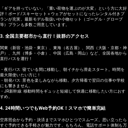
「ギアを持っていない」「重い荷物を運ぶのが大変」という方に大好
評！ボード/スキーセット＋ウェアがセットになったレンタル付きプ
ランが充実。最新モデル取扱いや小物セット（ゴーグル・グローブ
等）プランも多数ご用意しています。
3. 全国主要都市から直行！抜群のアクセス
関東（新宿・池袋・東京）、東海（名古屋）、関西（大阪・京都・神
戸）、九州（博多・小倉）、中国（広島・岡山）など、全国各地から
直行バスを運行！
・夜行バス: 寝ている間に移動し、朝イチから滑走スタート。時間を
最大限使いたい方に！
・朝発バス: 景色を楽しみながら移動。夕方帰着で翌日の仕事や学校
にも響きません。
・JR新幹線: 移動時間をギュッと短縮して快適に移動したい方におす
すめ。
4. 24時間いつでもWeb予約OK！スマホで簡単完結
空席照会から予約・決済までスマホひとつでスムーズ。思い立ったら
すぐ予約できる手軽さが魅力です。もちろん、電話サポート体制も万