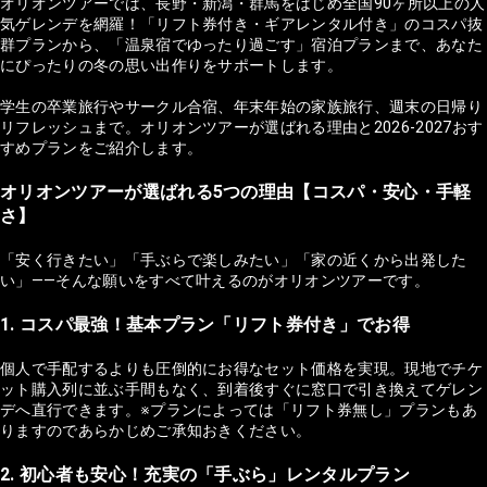
オリオンツアーでは、長野・新潟・群馬をはじめ全国90ヶ所以上の人
気ゲレンデを網羅！「リフト券付き・ギアレンタル付き」のコスパ抜
群プランから、「温泉宿でゆったり過ごす」宿泊プランまで、あなた
にぴったりの冬の思い出作りをサポートします。
学生の卒業旅行やサークル合宿、年末年始の家族旅行、週末の日帰り
リフレッシュまで。オリオンツアーが選ばれる理由と2026-2027おす
すめプランをご紹介します。
オリオンツアーが選ばれる5つの理由【コスパ・安心・手軽
さ】
「安く行きたい」「手ぶらで楽しみたい」「家の近くから出発した
い」——そんな願いをすべて叶えるのがオリオンツアーです。
1. コスパ最強！基本プラン「リフト券付き」でお得
個人で手配するよりも圧倒的にお得なセット価格を実現。現地でチケ
ット購入列に並ぶ手間もなく、到着後すぐに窓口で引き換えてゲレン
デへ直行できます。※プランによっては「リフト券無し」プランもあ
りますのであらかじめご承知おきください。
2. 初心者も安心！充実の「手ぶら」レンタルプラン