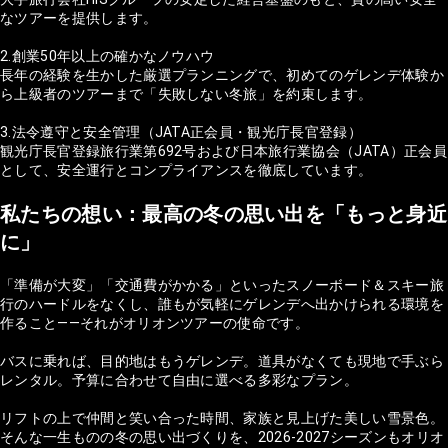
なツアーを提供します。
2.創業50年以上の確かなノウハウ
長年の経験を生かした厳選プランニングで、初めてのゲレンデ体験か
ら上級者のツアーまで「失敗しない冬旅」を約束します。
3.法令遵守と安全管理（JATA正会員・観光庁長官登録）
観光庁長官登録旅行業第692号および日本旅行業協会（JATA）正会員
として、安全運行とコンプライアンスを徹底しています。
私たちの想い：最高の冬の思い出を「もっと身近
に」
「準備が大変」「交通費がかかる」といったスノーボード＆スキー旅
行のハードルをなくし、誰もが気軽にゲレンデへ出かけられる環境を
作ること——それがオリオンツアーの使命です。
バスに乗れば、目的地はもうゲレンデ。道具がなくても現地で手ぶら
レンタル。予算に合わせて自由に選べる多彩なプラン。
リフトの上で仲間と笑い合った時間、家族と見上げた美しい雪景色。
そんな一生ものの冬の思い出づくりを、2026-2027シーズンもオリオ