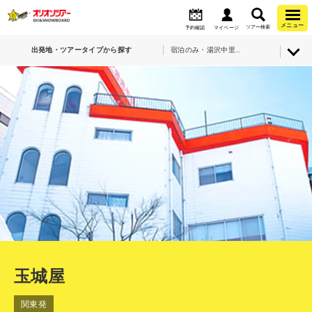
メニュー
ツアー検索
予約確認
マイページ
出発地・ツアータイプから探す
宿泊のみ・湯沢中里スノーリゾート・玉城屋
玉城屋
関東発