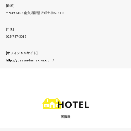
[住所]
〒949-6103 南魚沼郡湯沢町土樽5081-5
[TEL]
025-787-3019
[オフィシャルサイト]
http://yuzawa-tamakiya.com/
宿情報