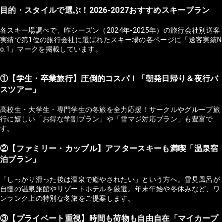
目的・スタイルで選ぶ！2026-2027おすすめスキープラン
各スキー場調べで、昨シーズン（2024年-2025年）の旅行会社別送客
実績で第1位の旅行会社に選ばれたスキー場の各ページに「送客実績N
o.1」マークを掲載しています。
①【学生・卒業旅行】圧倒的コスパ！「朝発日帰り＆夜行バ
スツアー」
高校生・大学生・専門学生の冬旅を全力応援！サークルやグループ旅
行に嬉しい「お得な学割プラン」や「雪マジ対応プラン」も豊富で
す。
②【ファミリー・カップル】アフタースキーも満喫「温泉宿
泊プラン」
「しっかり滑った後は温泉で癒やされたい」という方へ。雪見風呂が
自慢の温泉旅館やリゾートホテルを厳選。年末年始や冬休みなど、ワ
ンランク上の特別な冬旅をご提案します。
③【プライベート重視】時間も荷物も自由自在「マイカープ