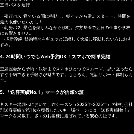
直行バスを運行！
・夜行バス: 寝ている間に移動し、朝イチから滑走スタート。時間を
最大限使いたい方に！
・朝発バス: 景色を楽しみながら移動。夕方帰着で翌日の仕事や学校
にも響きません。
・JR新幹線: 移動時間をギュッと短縮して快適に移動したい方におす
すめ。
4. 24時間いつでもWeb予約OK！スマホで簡単完結
空席照会から予約・決済までスマホひとつでスムーズ。思い立ったら
すぐ予約できる手軽さが魅力です。もちろん、電話サポート体制も万
全。
5. 「送客実績No.1」マークが信頼の証
各スキー場調べにおいて、昨シーズン（2025年-2026年）の旅行会社
別送客実績で第1位を獲得したスキー場ページには「送客実績No.1」
マークを掲載中。多くのお客様に選ばれている安心の証です。