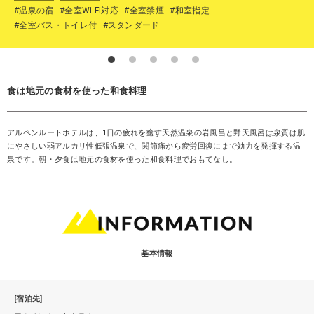
#温泉の宿
#全室Wi-Fi対応
#全室禁煙
#和室指定
#全室バス・トイレ付
#スタンダード
食は地元の食材を使った和食料理
アルペンルートホテルは、1日の疲れを癒す天然温泉の岩風呂と野天風呂は泉質は肌
にやさしい弱アルカリ性低張温泉で、関節痛から疲労回復にまで効力を発揮する温
泉です。朝・夕食は地元の食材を使った和食料理でおもてなし。
基本情報
[宿泊先]