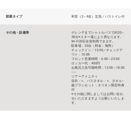
部屋タイプ
和室（2～8名）定員／バストイレ付
その他・設備等
ゲレンデまでシャトルバスで約20～
30分※スキー場により異なります。
Wi-Fi対応全室利用できます。
駐車場：20台（料金：無料）
チェックイン：15:00／チェックア
ウト：10:00
フロント営業時間：6:00～23:00
ロッカー代：400円
お風呂入浴可能時間：12:00～10:00
-----
ツアーアメニティ
浴衣：○、バスタオル：○、タオル･
歯ブラシセット：オリオン限定特典
付
※その他に関しましてはお問い合わ
せいただきますようお願いいたしま
す。