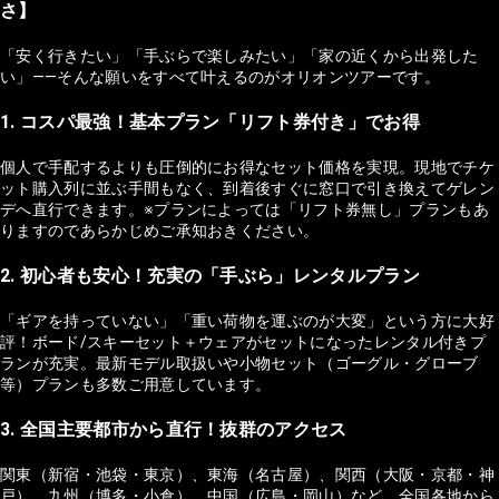
さ】
「安く行きたい」「手ぶらで楽しみたい」「家の近くから出発した
い」——そんな願いをすべて叶えるのがオリオンツアーです。
1. コスパ最強！基本プラン「リフト券付き」でお得
個人で手配するよりも圧倒的にお得なセット価格を実現。現地でチケ
ット購入列に並ぶ手間もなく、到着後すぐに窓口で引き換えてゲレン
デへ直行できます。※プランによっては「リフト券無し」プランもあ
りますのであらかじめご承知おきください。
2. 初心者も安心！充実の「手ぶら」レンタルプラン
「ギアを持っていない」「重い荷物を運ぶのが大変」という方に大好
評！ボード/スキーセット＋ウェアがセットになったレンタル付きプ
ランが充実。最新モデル取扱いや小物セット（ゴーグル・グローブ
等）プランも多数ご用意しています。
3. 全国主要都市から直行！抜群のアクセス
関東（新宿・池袋・東京）、東海（名古屋）、関西（大阪・京都・神
戸）、九州（博多・小倉）、中国（広島・岡山）など、全国各地から