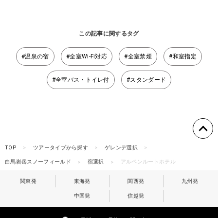
この記事に関するタグ
#温泉の宿
#全室Wi-Fi対応
#全室禁煙
#和室指定
#全室バス・トイレ付
#スタンダード
TOP
ツアータイプから探す
ゲレンデ選択
白馬岩岳スノーフィールド
宿選択
アルペンルートホテル
関東発
東海発
関西発
九州発
中国発
信越発