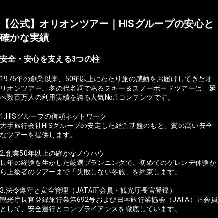
【公式】オリオンツアー｜HISグループの安心と
確かな実績
安全・安心を支える3つの柱
1976年の創業以来、50年以上にわたり旅の感動をお届けしてきたオ
リオンツアー。冬の代名詞であるスキー＆スノーボードツアーは、延
べ数百万人の利用実績を誇る人気No.1コンテンツです。
1.HISグループの信頼ネットワーク
大手旅行会社HISグループの安定した経営基盤のもと、質の高い安全
なツアーを提供します。
2.創業50年以上の確かなノウハウ
長年の経験を生かした厳選プランニングで、初めてのゲレンデ体験か
ら上級者のツアーまで「失敗しない冬旅」を約束します。
3.法令遵守と安全管理（JATA正会員・観光庁長官登録）
観光庁長官登録旅行業第692号および日本旅行業協会（JATA）正会員
として、安全運行とコンプライアンスを徹底しています。