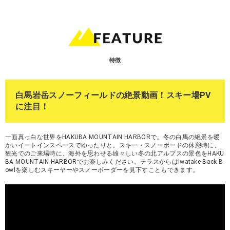
特徴
白馬岩岳スノーフィールドの絶景動画！スキー場PV
に注目！
一面真っ白な世界をHAKUBA MOUNTAIN HARBORで。冬の白馬の絶景を暖
かいイートインスペースでゆったりと。スキー・スノーボードの休憩時に、
観光でのご来場時に、海外を思わせる雄々しい冬の北アルプスの景色をHAKU
BA MOUNTAIN HARBORでお楽しみください。テラスからはIwatake Back B
owlを楽しむスキーヤーやスノーボーダーを見下すこともできます。