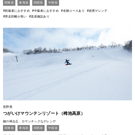
関東発
東海発
関西発
中国発
#初級者におすすめ
#中級者におすすめ
#名物コースあり
#絶景ゲレンデ
#滑走距離が長い
#温泉施設あり
長野県
つがいけマウンテンリゾート（栂池高原）
鐘の鳴る丘、ロマンチックなゲレンデ
関東発
東海発
関西発
中国発