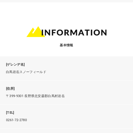
基本情報
[ゲレンデ名]
白馬岩岳スノーフィールド
[住所]
〒399-9301 長野県北安曇郡白馬村岩岳
[TEL]
0261-72-2780