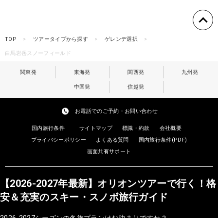
TOP
ツアータイプから探す
ゲレンデ選択
白馬岩岳スノーフィールド
関東発
東海発
関西発
九州発
中国発
信越発
お電話でのご予約・お問い合わせ
国内旅行条件
サイトマップ
標識・約款
会社概要
プライバシーポリシー
よくある質問
国内旅行条件(PDF)
画面共有サポート
【2026-2027年最新】オリオンツアーで行く！格
安＆充実のスキー・スノボ旅行ガイド