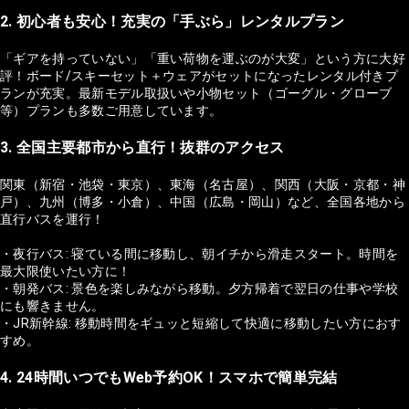
2. 初心者も安心！充実の「手ぶら」レンタルプラン
「ギアを持っていない」「重い荷物を運ぶのが大変」という方に大好
評！ボード/スキーセット＋ウェアがセットになったレンタル付きプ
ランが充実。最新モデル取扱いや小物セット（ゴーグル・グローブ
等）プランも多数ご用意しています。
3. 全国主要都市から直行！抜群のアクセス
関東（新宿・池袋・東京）、東海（名古屋）、関西（大阪・京都・神
戸）、九州（博多・小倉）、中国（広島・岡山）など、全国各地から
直行バスを運行！
・夜行バス: 寝ている間に移動し、朝イチから滑走スタート。時間を
最大限使いたい方に！
・朝発バス: 景色を楽しみながら移動。夕方帰着で翌日の仕事や学校
にも響きません。
・JR新幹線: 移動時間をギュッと短縮して快適に移動したい方におす
すめ。
4. 24時間いつでもWeb予約OK！スマホで簡単完結