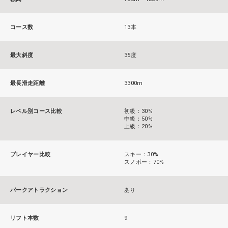
コース数
13本
最大斜度
35度
最長滑走距離
3300m
レベル別コース比較
初級：30%
中級：50%
上級：20%
プレイヤー比較
スキー：30%
スノボー：70%
パークアトラクション
あり
リフト本数
9