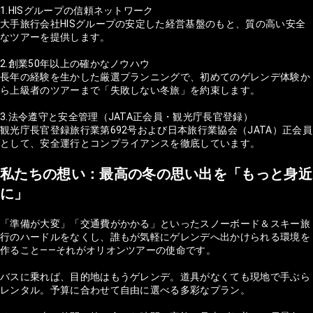
1.HISグループの信頼ネットワーク
大手旅行会社HISグループの安定した経営基盤のもと、質の高い安全
なツアーを提供します。
2.創業50年以上の確かなノウハウ
長年の経験を生かした厳選プランニングで、初めてのゲレンデ体験か
ら上級者のツアーまで「失敗しない冬旅」を約束します。
3.法令遵守と安全管理（JATA正会員・観光庁長官登録）
観光庁長官登録旅行業第692号および日本旅行業協会（JATA）正会員
として、安全運行とコンプライアンスを徹底しています。
私たちの想い：最高の冬の思い出を「もっと身近
に」
「準備が大変」「交通費がかかる」といったスノーボード＆スキー旅
行のハードルをなくし、誰もが気軽にゲレンデへ出かけられる環境を
作ること——それがオリオンツアーの使命です。
バスに乗れば、目的地はもうゲレンデ。道具がなくても現地で手ぶら
レンタル。予算に合わせて自由に選べる多彩なプラン。