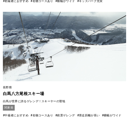
#初級者におすすめ
#名物コースあり
#横幅がワイド
#キッズパーク充実
長野県
白馬八方尾根スキー場
白馬が世界に誇るゲレンデ！スキーヤーの聖地
関東発
#中級者におすすめ
#名物コースあり
#絶景ゲレンデ
#滑走距離が長い
#横幅がワイド