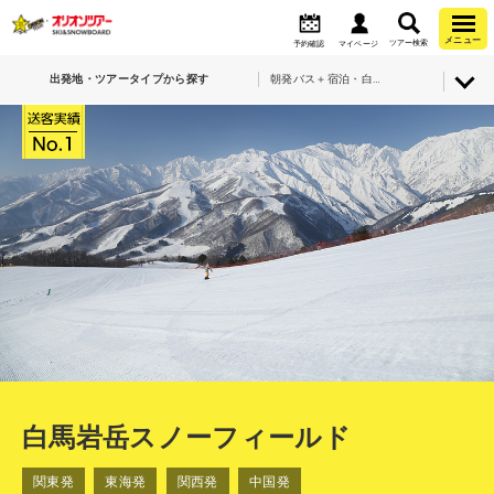
メニュー
ツアー検索
予約確認
マイページ
出発地・ツアータイプから探す
朝発バス＋宿泊・白馬岩岳スノーフィールド
白馬岩岳スノーフィールド
関東発
東海発
関西発
中国発