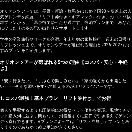
2026-2027シーズンの冬旅プランはお決まりですか？
オリオンツアーでは、長野・新潟・群馬をはじめ全国90ヶ所以上の人
気ゲレンデを網羅！「リフト券付き・ギアレンタル付き」のコスパ抜
群プランから、「温泉宿でゆったり過ごす」宿泊プランまで、あなた
にぴったりの冬の思い出作りをサポートします。
学生の卒業旅行やサークル合宿、年末年始の家族旅行、週末の日帰り
リフレッシュまで。オリオンツアーが選ばれる理由と2026-2027おす
すめプランをご紹介します。
オリオンツアーが選ばれる5つの理由【コスパ・安心・手軽
さ】
「安く行きたい」「手ぶらで楽しみたい」「家の近くから出発した
い」——そんな願いをすべて叶えるのがオリオンツアーです。
1. コスパ最強！基本プラン「リフト券付き」でお得
個人で手配するよりも圧倒的にお得なセット価格を実現。現地でチケ
ット購入列に並ぶ手間もなく、到着後すぐに窓口で引き換えてゲレン
デへ直行できます。※プランによっては「リフト券無し」プランもあ
りますのであらかじめご承知おきください。