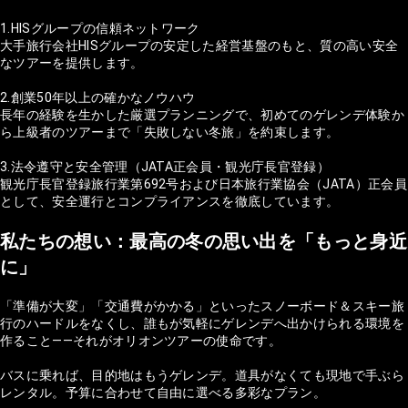
1.HISグループの信頼ネットワーク
大手旅行会社HISグループの安定した経営基盤のもと、質の高い安全
なツアーを提供します。
2.創業50年以上の確かなノウハウ
長年の経験を生かした厳選プランニングで、初めてのゲレンデ体験か
ら上級者のツアーまで「失敗しない冬旅」を約束します。
3.法令遵守と安全管理（JATA正会員・観光庁長官登録）
観光庁長官登録旅行業第692号および日本旅行業協会（JATA）正会員
として、安全運行とコンプライアンスを徹底しています。
私たちの想い：最高の冬の思い出を「もっと身近
に」
「準備が大変」「交通費がかかる」といったスノーボード＆スキー旅
行のハードルをなくし、誰もが気軽にゲレンデへ出かけられる環境を
作ること——それがオリオンツアーの使命です。
バスに乗れば、目的地はもうゲレンデ。道具がなくても現地で手ぶら
レンタル。予算に合わせて自由に選べる多彩なプラン。