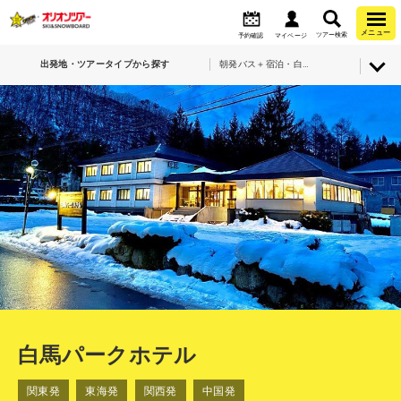
メニュー
ツアー検索
予約確認
マイページ
出発地・ツアータイプから探す
朝発バス＋宿泊・白馬八方尾根スキー場・白馬パークホテル
白馬パークホテル
関東発
東海発
関西発
中国発