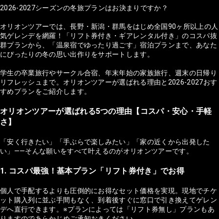
2026-2027シーズンの冬旅プランはお決まりですか？
オリオンツアーでは、長野・新潟・群馬をはじめ全国90ヶ所以上の人
気ゲレンデを網羅！「リフト券付き・ギアレンタル付き」のコスパ抜
群プランから、「温泉宿でゆったり過ごす」宿泊プランまで、あなた
にぴったりの冬の思い出作りをサポートします。
学生の卒業旅行やサークル合宿、年末年始の家族旅行、週末の日帰り
リフレッシュまで。オリオンツアーが選ばれる理由と2026-2027おす
すめプランをご紹介します。
オリオンツアーが選ばれる5つの理由【コスパ・安心・手軽
さ】
「安く行きたい」「手ぶらで楽しみたい」「家の近くから出発した
い」——そんな願いをすべて叶えるのがオリオンツアーです。
1. コスパ最強！基本プラン「リフト券付き」でお得
個人で手配するよりも圧倒的にお得なセット価格を実現。現地でチケ
ット購入列に並ぶ手間もなく、到着後すぐに窓口で引き換えてゲレン
デへ直行できます。※プランによっては「リフト券無し」プランもあ
りますのであらかじめご承知おきください。