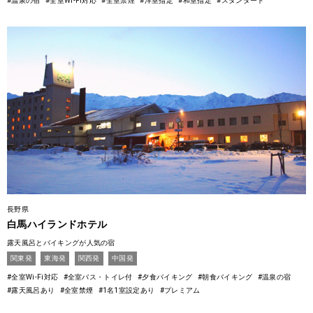
#温泉の宿
#全室Wi-Fi対応
#全室禁煙
#洋室指定
#和室指定
#スタンダード
長野県
白馬ハイランドホテル
露天風呂とバイキングが人気の宿
関東発
東海発
関西発
中国発
#全室Wi-Fi対応
#全室バス・トイレ付
#夕食バイキング
#朝食バイキング
#温泉の宿
#露天風呂あり
#全室禁煙
#1名1室設定あり
#プレミアム