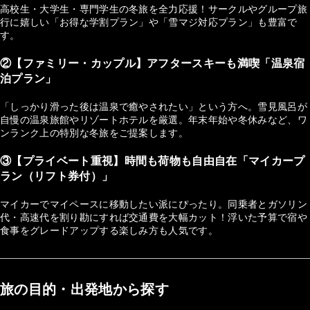
高校生・大学生・専門学生の冬旅を全力応援！サークルやグループ旅
行に嬉しい「お得な学割プラン」や「雪マジ対応プラン」も豊富で
す。
②【ファミリー・カップル】アフタースキーも満喫「温泉宿
泊プラン」
「しっかり滑った後は温泉で癒やされたい」という方へ。雪見風呂が
自慢の温泉旅館やリゾートホテルを厳選。年末年始や冬休みなど、ワ
ンランク上の特別な冬旅をご提案します。
③【プライベート重視】時間も荷物も自由自在「マイカープ
ラン（リフト券付）」
マイカーでマイペースに移動したい派にぴったり。同乗者とガソリン
代・高速代を割り勘にすれば交通費を大幅カット！浮いた予算で宿や
食事をグレードアップする楽しみ方も人気です。
旅の目的・出発地から探す