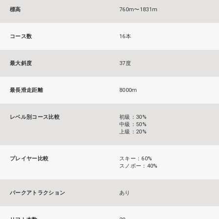
標高
760m〜1831m
コース数
16本
最大斜度
37度
最長滑走距離
8000m
レベル別コース比較
初級：30%
中級：50%
上級：20%
プレイヤー比較
スキー：60%
スノボー：40%
パークアトラクション
あり