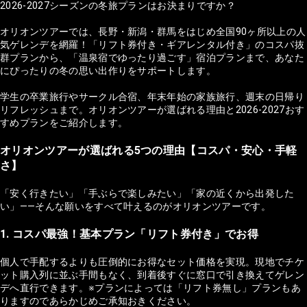
2026-2027シーズンの冬旅プランはお決まりですか？
オリオンツアーでは、長野・新潟・群馬をはじめ全国90ヶ所以上の人
気ゲレンデを網羅！「リフト券付き・ギアレンタル付き」のコスパ抜
群プランから、「温泉宿でゆったり過ごす」宿泊プランまで、あなた
にぴったりの冬の思い出作りをサポートします。
学生の卒業旅行やサークル合宿、年末年始の家族旅行、週末の日帰り
リフレッシュまで。オリオンツアーが選ばれる理由と2026-2027おす
すめプランをご紹介します。
オリオンツアーが選ばれる5つの理由【コスパ・安心・手軽
さ】
「安く行きたい」「手ぶらで楽しみたい」「家の近くから出発した
い」——そんな願いをすべて叶えるのがオリオンツアーです。
1. コスパ最強！基本プラン「リフト券付き」でお得
個人で手配するよりも圧倒的にお得なセット価格を実現。現地でチケ
ット購入列に並ぶ手間もなく、到着後すぐに窓口で引き換えてゲレン
デへ直行できます。※プランによっては「リフト券無し」プランもあ
りますのであらかじめご承知おきください。