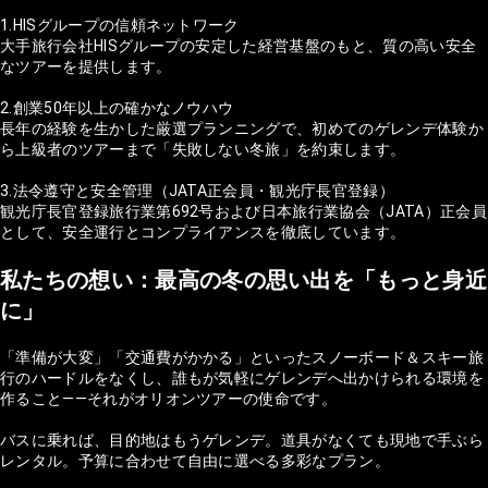
1.HISグループの信頼ネットワーク
大手旅行会社HISグループの安定した経営基盤のもと、質の高い安全
なツアーを提供します。
2.創業50年以上の確かなノウハウ
長年の経験を生かした厳選プランニングで、初めてのゲレンデ体験か
ら上級者のツアーまで「失敗しない冬旅」を約束します。
3.法令遵守と安全管理（JATA正会員・観光庁長官登録）
観光庁長官登録旅行業第692号および日本旅行業協会（JATA）正会員
として、安全運行とコンプライアンスを徹底しています。
私たちの想い：最高の冬の思い出を「もっと身近
に」
「準備が大変」「交通費がかかる」といったスノーボード＆スキー旅
行のハードルをなくし、誰もが気軽にゲレンデへ出かけられる環境を
作ること——それがオリオンツアーの使命です。
バスに乗れば、目的地はもうゲレンデ。道具がなくても現地で手ぶら
レンタル。予算に合わせて自由に選べる多彩なプラン。