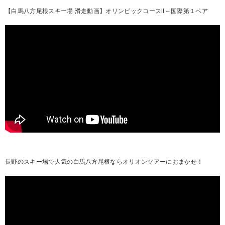
【白馬八方尾根スキー場 滑走動画】オリンピックコースⅡ～国際第１ペア
長野のスキー場で人気の白馬八方尾根ならオリオンツアーにおまかせ！