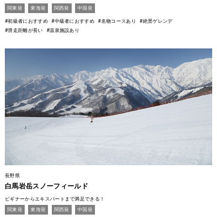
関東発
東海発
関西発
中国発
#初級者におすすめ
#中級者におすすめ
#名物コースあり
#絶景ゲレンデ
#滑走距離が長い
#温泉施設あり
長野県
白馬岩岳スノーフィールド
ビギナーからエキスパートまで満足できる！
関東発
東海発
関西発
中国発