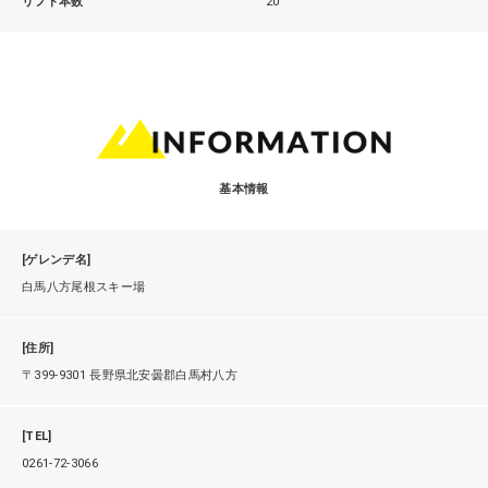
リフト本数
20
基本情報
[ゲレンデ名]
白馬八方尾根スキー場
[住所]
〒399-9301 長野県北安曇郡白馬村八方
[TEL]
0261-72-3066