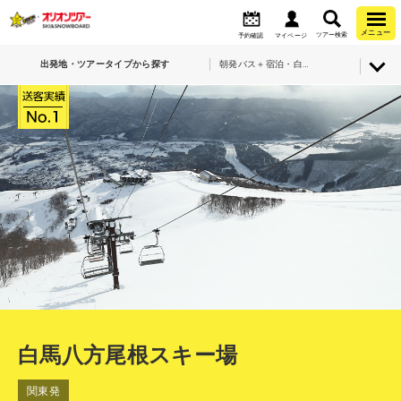
メニュー
ツアー検索
予約確認
マイページ
出発地・ツアータイプから探す
朝発バス＋宿泊・白馬八方尾根スキー場
白馬八方尾根スキー場
関東発