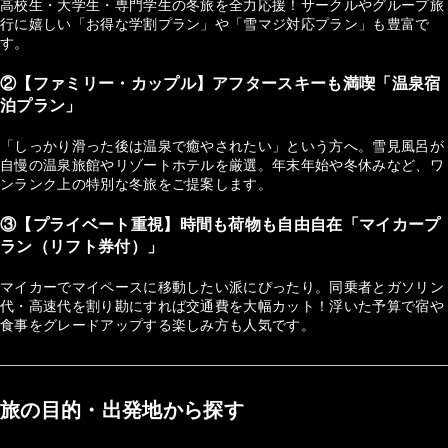
高校生・大学生・専門学生の冬旅を全力応援！サークルやグループ旅
行に嬉しい「お得な学割プラン」や「雪マジ対応プラン」も豊富で
す。
②【ファミリー・カップル】アフタースキーも満喫「温泉宿
泊プラン」
「しっかり滑った後は温泉で癒やされたい」という方へ。雪見風呂が
自慢の温泉旅館やリゾートホテルを厳選。年末年始や冬休みなど、ワ
ンランク上の特別な冬旅をご提案します。
③【プライベート重視】時間も荷物も自由自在「マイカープ
ラン（リフト券付）」
マイカーでマイペースに移動したい派にぴったり。同乗者とガソリン
代・高速代を割り勘にすれば交通費を大幅カット！浮いた予算で宿や
食事をグレードアップする楽しみ方も人気です。
旅の目的・出発地から探す