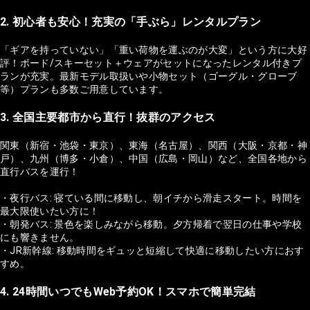
2. 初心者も安心！充実の「手ぶら」レンタルプラン
「ギアを持っていない」「重い荷物を運ぶのが大変」という方に大好
評！ボード/スキーセット＋ウェアがセットになったレンタル付きプ
ランが充実。最新モデル取扱いや小物セット（ゴーグル・グローブ
等）プランも多数ご用意しています。
3. 全国主要都市から直行！抜群のアクセス
関東（新宿・池袋・東京）、東海（名古屋）、関西（大阪・京都・神
戸）、九州（博多・小倉）、中国（広島・岡山）など、全国各地から
直行バスを運行！
・夜行バス: 寝ている間に移動し、朝イチから滑走スタート。時間を
最大限使いたい方に！
・朝発バス: 景色を楽しみながら移動。夕方帰着で翌日の仕事や学校
にも響きません。
・JR新幹線: 移動時間をギュッと短縮して快適に移動したい方におす
すめ。
4. 24時間いつでもWeb予約OK！スマホで簡単完結