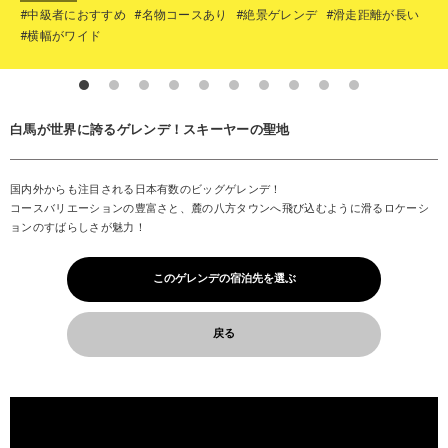
#中級者におすすめ
#名物コースあり
#絶景ゲレンデ
#滑走距離が長い
#横幅がワイド
白馬が世界に誇るゲレンデ！スキーヤーの聖地
国内外からも注目される日本有数のビッグゲレンデ！
コースバリエーションの豊富さと、麓の八方タウンへ飛び込むように滑るロケーシ
ョンのすばらしさが魅力！
このゲレンデの宿泊先を選ぶ
戻る