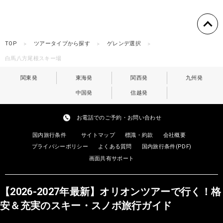
TOP
ツアータイプから探す
ゲレンデ選択
白馬八方尾根スキー場
関東発
東海発
関西発
九州発
中国発
信越発
お電話でのご予約・お問い合わせ
国内旅行条件
サイトマップ
標識・約款
会社概要
プライバシーポリシー
よくある質問
国内旅行条件(PDF)
画面共有サポート
【2026-2027年最新】オリオンツアーで行く！格
安＆充実のスキー・スノボ旅行ガイド