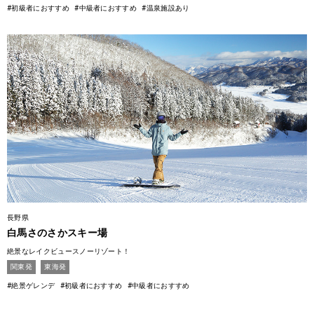
#初級者におすすめ
#中級者におすすめ
#温泉施設あり
長野県
白馬さのさかスキー場
絶景なレイクビュースノーリゾート！
関東発
東海発
#絶景ゲレンデ
#初級者におすすめ
#中級者におすすめ