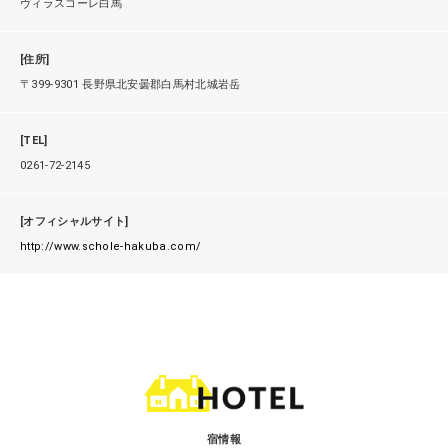
ヴィラスコーレ白馬
[住所]
〒399-9301 長野県北安曇郡白馬村北城岩岳
[TEL]
0261-72-2145
[オフィシャルサイト]
http://www.schole-hakuba.com/
宿情報