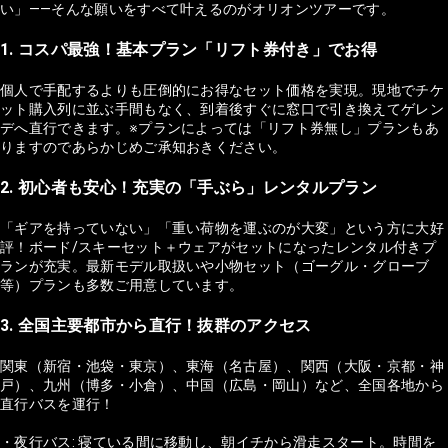
い」——そんな願いをすべて叶えるのがオリオンツアーです。
1. コスパ最強！基本プラン「リフト券付き」でお得
個人で手配するよりも圧倒的にお得なセット価格を実現。現地でチケ
ット購入列に並ぶ手間もなく、到着後すぐに窓口で引き換えてゲレン
デへ直行できます。※プランによっては「リフト券無し」プランもあ
りますのであらかじめご承知おきください。
2. 初心者も安心！充実の「手ぶら」レンタルプラン
「ギアを持っていない」「重い荷物を運ぶのが大変」という方に大好
評！ボード/スキーセット＋ウェアがセットになったレンタル付きプ
ランが充実。最新モデル取扱いや小物セット（ゴーグル・グローブ
等）プランも多数ご用意しています。
3. 全国主要都市から直行！抜群のアクセス
関東（新宿・池袋・東京）、東海（名古屋）、関西（大阪・京都・神
戸）、九州（博多・小倉）、中国（広島・岡山）など、全国各地から
直行バスを運行！
・夜行バス: 寝ている間に移動し、朝イチから滑走スタート。時間を