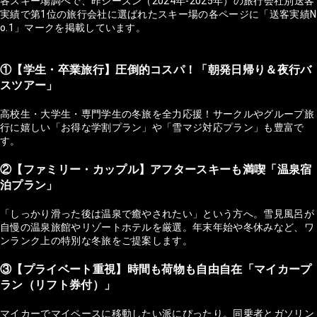
各スキー場調べで、昨シーズン（2024年-2025年）の旅行会社別送客
実績で第1位の旅行会社に選ばれたスキー場の各ページに「送客実績N
o.1」マークを掲載しています。
①【学生・卒業旅行】圧倒的コスパ！「朝発日帰り＆夜行バ
スツアー」
高校生・大学生・専門学生の冬旅を全力応援！サークルやグループ旅
行に嬉しい「お得な学割プラン」や「雪マジ対応プラン」も豊富で
す。
②【ファミリー・カップル】アフタースキーも満喫「温泉宿
泊プラン」
「しっかり滑った後は温泉で癒やされたい」という方へ。雪見風呂が
自慢の温泉旅館やリゾートホテルを厳選。年末年始や冬休みなど、ワ
ンランク上の特別な冬旅をご提案します。
③【プライベート重視】時間も荷物も自由自在「マイカープ
ラン（リフト券付）」
マイカーでマイペースに移動したい派にぴったり。同乗者とガソリン