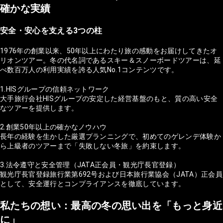
確かな実績
安全・安心を支える3つの柱
1976年の創業以来、50年以上にわたり旅の感動をお届けしてきたオ
リオンツアー。冬の代名詞であるスキー＆スノーボードツアーは、延
べ数百万人の利用実績を誇る人気No.1コンテンツです。
1.HISグループの信頼ネットワーク
大手旅行会社HISグループの安定した経営基盤のもと、質の高い安全
なツアーを提供します。
2.創業50年以上の確かなノウハウ
長年の経験を生かした厳選プランニングで、初めてのゲレンデ体験か
ら上級者のツアーまで「失敗しない冬旅」を約束します。
3.法令遵守と安全管理（JATA正会員・観光庁長官登録）
観光庁長官登録旅行業第692号および日本旅行業協会（JATA）正会員
として、安全運行とコンプライアンスを徹底しています。
私たちの想い：最高の冬の思い出を「もっと身近
に」