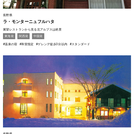
長野県
ラ・モンターニュフルハタ
展望レストランから見る北アルプスは絶景
東海発
関西発
中国発
#温泉の宿
#和室指定
#ゲレンデ徒歩3分以内
#スタンダード
長野県