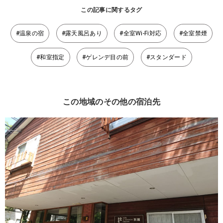
この記事に関するタグ
#温泉の宿
#露天風呂あり
#全室Wi-Fi対応
#全室禁煙
#和室指定
#ゲレンデ目の前
#スタンダード
この地域のその他の宿泊先