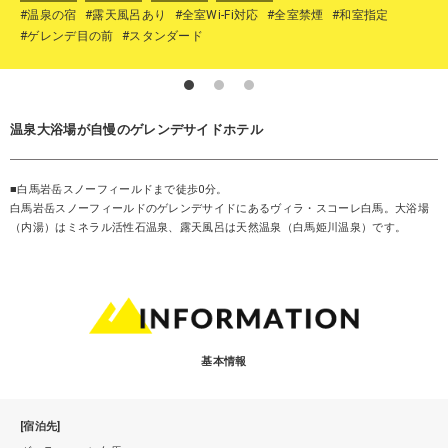
#温泉の宿
#露天風呂あり
#全室Wi-Fi対応
#全室禁煙
#和室指定
#ゲレンデ目の前
#スタンダード
温泉大浴場が自慢のゲレンデサイドホテル
■白馬岩岳スノーフィールドまで徒歩0分。
白馬岩岳スノーフィールドのゲレンデサイドにあるヴィラ・スコーレ白馬。大浴場
（内湯）はミネラル活性石温泉、露天風呂は天然温泉（白馬姫川温泉）です。
基本情報
[宿泊先]