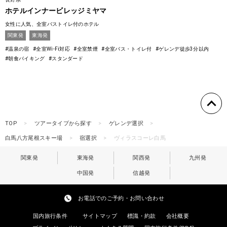
ホテルインナービレッジミヤマ
女性に人気、全室バストイレ付のホテル
関東発
東海発
#温泉の宿
#全室Wi-Fi対応
#全室禁煙
#全室バス・トイレ付
#ゲレンデ徒歩3分以内
#朝食バイキング
#スタンダード
TOP
ツアータイプから探す
ゲレンデ選択
白馬八方尾根スキー場
宿選択
ヴィラスコーレ白馬
関東発
東海発
関西発
九州発
中国発
信越発
お電話でのご予約・お問い合わせ
国内旅行条件
サイトマップ
標識・約款
会社概要