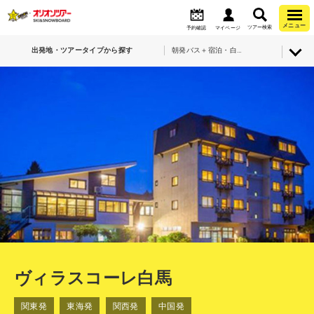
メニュー
ツアー検索
予約確認
マイページ
出発地・ツアータイプから探す
朝発バス＋宿泊・白馬八方尾根スキー場・ヴィラスコーレ白馬
ヴィラスコーレ白馬
関東発
東海発
関西発
中国発