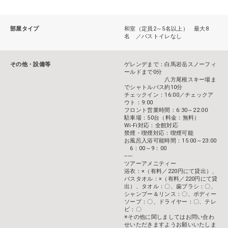
部屋タイプ
和室（定員2～5名以上） 最大8
名 ／バストイレなし
その他・設備等
ゲレンデまで：白馬岩岳スノーフィ
ールドまで0分
八方尾根スキー場ま
でシャトルバス約10分
チェックイン：16:00／チェックア
ウト：9:00
フロント営業時間：6:30～22:00
駐車場：50台（料金：無料）
Wi-Fi対応：全館対応
禁煙・喫煙対応：喫煙可能
お風呂入浴可能時間：15:00～23:00
6：00～9：00
-----
ツアーアメニティー
浴衣：×（有料／220円にて貸出）、
バスタオル：×（有料／220円にて貸
出）、タオル：〇、歯ブラシ：〇、
シャンプー＆リンス：〇、ボディー
ソープ：〇、ドライヤー：〇、テレ
ビ：〇
※その他に関しましてはお問い合わ
せいただきますようお願いいたしま