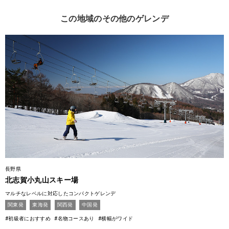
この地域のその他のゲレンデ
長野県
北志賀小丸山スキー場
マルチなレベルに対応したコンパクトゲレンデ
関東発
東海発
関西発
中国発
#初級者におすすめ
#名物コースあり
#横幅がワイド