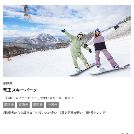
長野県
竜王スキーパーク
「日本一スノボデビューしやすいスキー場」宣言！
関東発
東海発
関西発
中国発
#初級者から上級者までバランスが良い
#滑走距離が長い
#絶景ゲレンデ