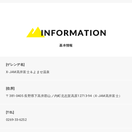
基本情報
[ゲレンデ名]
X-JAM高井富士＆よませ温泉
[住所]
〒381-0405 長野県下高井郡山ノ内町北志賀高原12713-94（X-JAM高井富士）
[TEL]
0269-33-6252