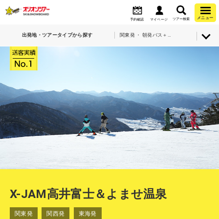
メニュー
ツアー検索
予約確認
マイページ
出発地・ツアータイプから探す
関東発 ・ 朝発バス＋宿泊・X-JAM高井富士＆よませ温泉
X-JAM高井富士＆よませ温泉
関東発
関西発
東海発