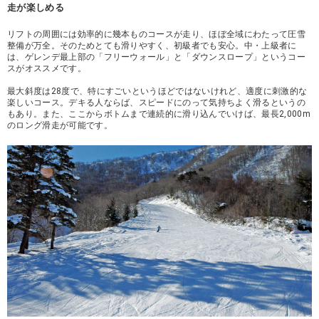
走が楽しめる
リフトの周囲には効率的に幾本ものコースが走り、ほぼ全域にわたって圧雪
整備が万全。そのためとても滑りやすく、初級者でも安心。中・上級者に
は、ゲレンデ最上部の「フリーウォール」と「ダウンスロープ」というコー
スがオススメです。
最大斜度は28度で、特にすごいというほどではないけれど、適度に刺激的な
楽しいコース。デキる人ならば、スピードにのって気持ちよく滑るというの
もあり。また、ここからボトムまで連続的に滑り込んでいけば、最長2,000m
のロング滑走が可能です。