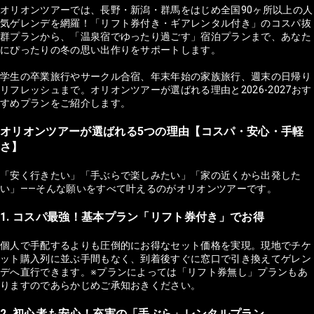
オリオンツアーでは、長野・新潟・群馬をはじめ全国90ヶ所以上の人
気ゲレンデを網羅！「リフト券付き・ギアレンタル付き」のコスパ抜
群プランから、「温泉宿でゆったり過ごす」宿泊プランまで、あなた
にぴったりの冬の思い出作りをサポートします。
学生の卒業旅行やサークル合宿、年末年始の家族旅行、週末の日帰り
リフレッシュまで。オリオンツアーが選ばれる理由と2026-2027おす
すめプランをご紹介します。
オリオンツアーが選ばれる5つの理由【コスパ・安心・手軽
さ】
「安く行きたい」「手ぶらで楽しみたい」「家の近くから出発した
い」——そんな願いをすべて叶えるのがオリオンツアーです。
1. コスパ最強！基本プラン「リフト券付き」でお得
個人で手配するよりも圧倒的にお得なセット価格を実現。現地でチケ
ット購入列に並ぶ手間もなく、到着後すぐに窓口で引き換えてゲレン
デへ直行できます。※プランによっては「リフト券無し」プランもあ
りますのであらかじめご承知おきください。
2. 初心者も安心！充実の「手ぶら」レンタルプラン