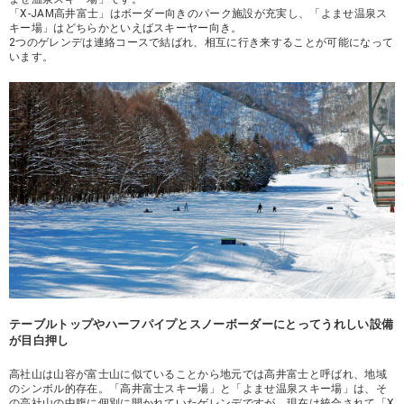
「X-JAM高井富士」はボーダー向きのパーク施設が充実し、「よませ温泉ス
キー場」はどちらかといえばスキーヤー向き。
2つのゲレンデは連絡コースで結ばれ、相互に行き来することが可能になって
います。
テーブルトップやハーフパイプとスノーボーダーにとってうれしい設備
が目白押し
高社山は山容が富士山に似ていることから地元では高井富士と呼ばれ、地域
のシンボル的存在。「高井富士スキー場」と「よませ温泉スキー場」は、そ
の高社山の中腹に個別に開かれていたゲレンデですが、現在は統合されて「X