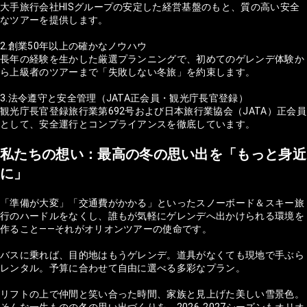
大手旅行会社HISグループの安定した経営基盤のもと、質の高い安全
なツアーを提供します。
2.創業50年以上の確かなノウハウ
長年の経験を生かした厳選プランニングで、初めてのゲレンデ体験か
ら上級者のツアーまで「失敗しない冬旅」を約束します。
3.法令遵守と安全管理（JATA正会員・観光庁長官登録）
観光庁長官登録旅行業第692号および日本旅行業協会（JATA）正会員
として、安全運行とコンプライアンスを徹底しています。
私たちの想い：最高の冬の思い出を「もっと身近
に」
「準備が大変」「交通費がかかる」といったスノーボード＆スキー旅
行のハードルをなくし、誰もが気軽にゲレンデへ出かけられる環境を
作ること——それがオリオンツアーの使命です。
バスに乗れば、目的地はもうゲレンデ。道具がなくても現地で手ぶら
レンタル。予算に合わせて自由に選べる多彩なプラン。
リフトの上で仲間と笑い合った時間、家族と見上げた美しい雪景色。