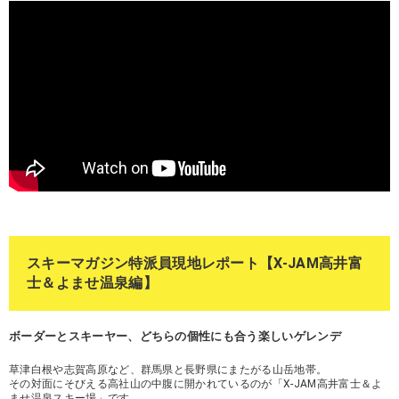
スキーマガジン特派員現地レポート【X-JAM高井富
士＆よませ温泉編】
ボーダーとスキーヤー、どちらの個性にも合う楽しいゲレンデ
草津白根や志賀高原など、群馬県と長野県にまたがる山岳地帯。
その対面にそびえる高社山の中腹に開かれているのが「X-JAM高井富士＆よ
ませ温泉スキー場」です。