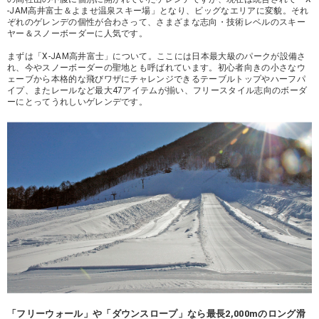
-JAM高井富士＆よませ温泉スキー場」となり、ビッグなエリアに変貌。それ
ぞれのゲレンデの個性が合わさって、さまざまな志向・技術レベルのスキー
ヤー＆スノーボーダーに人気です。
まずは「X-JAM高井富士」について。ここには日本最大級のパークが設備さ
れ、今やスノーボーダーの聖地とも呼ばれています。初心者向きの小さなウ
ェーブから本格的な飛びワザにチャレンジできるテーブルトップやハーフパ
イプ、またレールなど最大47アイテムが揃い、フリースタイル志向のボーダ
ーにとってうれしいゲレンデです。
「フリーウォール」や「ダウンスロープ」なら最長2,000mのロング滑