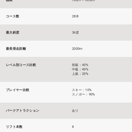
標高
700m〜1050m
コース数
28本
最大斜度
36度
最長滑走距離
2000m
レベル別コース比較
初級：40%
中級：40%
上級：20%
プレイヤー比較
スキー：10%
スノボー：90%
パークアトラクション
あり
リフト本数
8