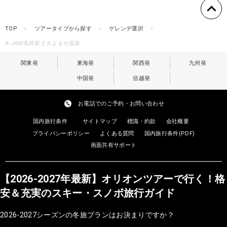
TOP
ツアータイプから探す
ゲレンデ選択
X-JAM高井富士＆よませ温泉
関東発
東海発
関西発
九州発
中国発
信越発
お電話でのご予約・お問い合わせ
国内旅行条件
サイトマップ
標識・約款
会社概要
プライバシーポリシー
よくある質問
国内旅行条件(PDF)
画面共有サポート
【2026-2027年最新】オリオンツアーで行く！格
安＆充実のスキー・スノボ旅行ガイド
2026-2027シーズンの冬旅プランはお決まりですか？