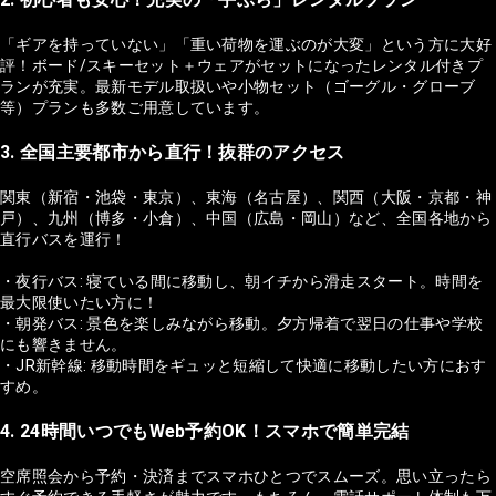
「ギアを持っていない」「重い荷物を運ぶのが大変」という方に大好
評！ボード/スキーセット＋ウェアがセットになったレンタル付きプ
ランが充実。最新モデル取扱いや小物セット（ゴーグル・グローブ
等）プランも多数ご用意しています。
3. 全国主要都市から直行！抜群のアクセス
関東（新宿・池袋・東京）、東海（名古屋）、関西（大阪・京都・神
戸）、九州（博多・小倉）、中国（広島・岡山）など、全国各地から
直行バスを運行！
・夜行バス: 寝ている間に移動し、朝イチから滑走スタート。時間を
最大限使いたい方に！
・朝発バス: 景色を楽しみながら移動。夕方帰着で翌日の仕事や学校
にも響きません。
・JR新幹線: 移動時間をギュッと短縮して快適に移動したい方におす
すめ。
4. 24時間いつでもWeb予約OK！スマホで簡単完結
空席照会から予約・決済までスマホひとつでスムーズ。思い立ったら