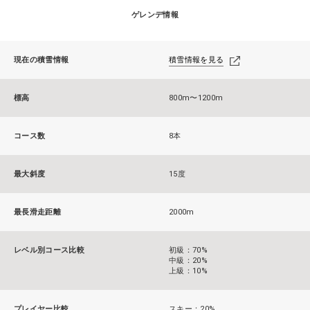
ゲレンデ情報
現在の積雪情報
積雪情報を見る
標高
800m〜1200m
コース数
8本
最大斜度
15度
最長滑走距離
2000m
レベル別コース比較
初級：70%
中級：20%
上級：10%
プレイヤー比較
スキー：20%