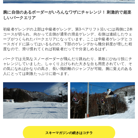
腕に自信のあるボーダーがいろんなワザにチャレンジ！ 刺激的で超楽
しいパークエリア
初級者ゲレンデの上部は中級者ゲレンデ。第3ペアリフト沿いには両側に2本
コースが切られ、向かって左側が通常の滑走ゲレンデ、右側は連続したウェ
ーブがつくられたパークエリアになっています。ここは中級者ゲレンデとコ
ースガイドに謳ってはいるものの、下部のゲレンデから幾分斜度が増した程
度なので、滑り慣れてくれば初級者だって十分楽しめるはず。
パークでは元気なスノーボーダーが飛んだり跳ねたり、果敢にひねり技にチ
ャレンジしていました。しゃくり上げられた大きな台も用意されていて、そ
の気になればかなりの高さ、長い飛距離のジャンプが可能。腕に覚えのある
人にとっては刺激たっぷりに遊べます。
スキーマガジンの続きはコチラ