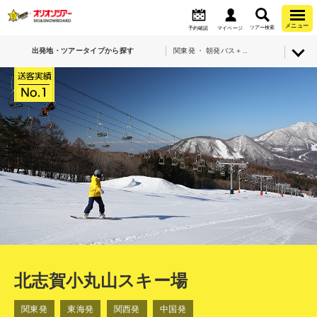
メニュー
ツアー検索
予約確認
マイページ
出発地・ツアータイプから探す
関東発 ・ 朝発バス＋宿泊・北志賀小丸山スキー場
北志賀小丸山スキー場
関東発
東海発
関西発
中国発