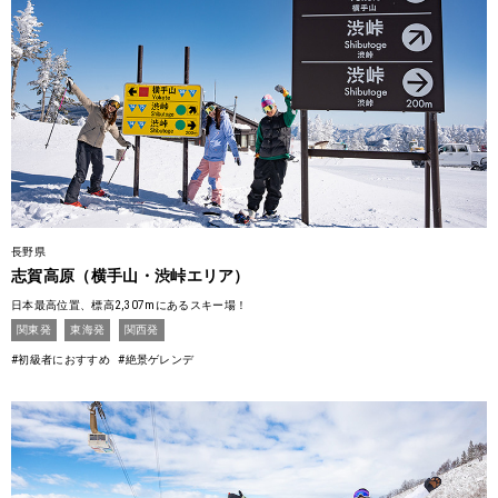
長野県
志賀高原（横手山・渋峠エリア）
日本最高位置、標高2,307mにあるスキー場！
関東発
東海発
関西発
#初級者におすすめ
#絶景ゲレンデ