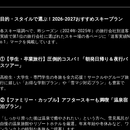
目的・スタイルで選ぶ！2026-2027おすすめスキープラン
各スキー場調べで、昨シーズン（2024年-2025年）の旅行会社別送客
実績で第1位の旅行会社に選ばれたスキー場の各ページに「送客実績N
o.1」マークを掲載しています。
①【学生・卒業旅行】圧倒的コスパ！「朝発日帰り＆夜行バ
スツアー」
高校生・大学生・専門学生の冬旅を全力応援！サークルやグループ旅
行に嬉しい「お得な学割プラン」や「雪マジ対応プラン」も豊富で
す。
②【ファミリー・カップル】アフタースキーも満喫「温泉宿
泊プラン」
「しっかり滑った後は温泉で癒やされたい」という方へ。雪見風呂が
自慢の温泉旅館やリゾートホテルを厳選。年末年始や冬休みなど、ワ
ンランク上の特別な冬旅をご提案します。