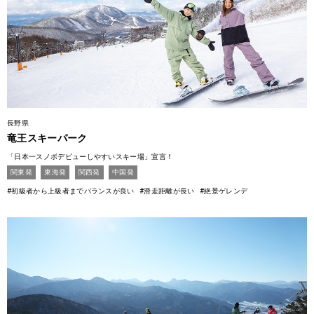
長野県
竜王スキーパーク
「日本一スノボデビューしやすいスキー場」宣言！
関東発
東海発
関西発
中国発
#初級者から上級者までバランスが良い
#滑走距離が長い
#絶景ゲレンデ