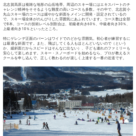
北志賀高原は複雑な地形の山岳地帯。周辺のスキー場にはエキスパートのチ
ャレンジ精神をそそるような難度の高いコースも多数。その中で、北志賀小
丸山スキー場のコースは緩やかな斜面をメインに開発・設定されているの
で、スキー場全体がのんびりした雰囲気にあふれています。コース数は全部
で8本。コースの技術レベル別割合は、初級者向き60％、中級者向き30％、
上級者向き10％といったところ。
特にゲレンデ正面のバーンはワイドでのどかな雰囲気。初心者が練習するに
は最適な斜面です。また、飛ばしてくる人もほとんどいないので（という
か、緩斜面だからスピードはそんなに出ない）、子ども連れのファミリーも
安心して楽しめます。スキー・スノーボードを始めるなら、プロが教えるス
クールを申し込んで、正しく教わるのが楽しく上達する一番の近道です。