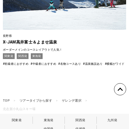
長野県
X-JAM高井富士＆よませ温泉
ボーダーメインのコースレイアウトで人気！
関東発
関西発
東海発
#初級者におすすめ
#中級者におすすめ
#名物コースあり
#温泉施設あり
#横幅がワイド
TOP
ツアータイプから探す
ゲレンデ選択
北志賀小丸山スキー場
関東発
東海発
関西発
九州発
中国発
信越発