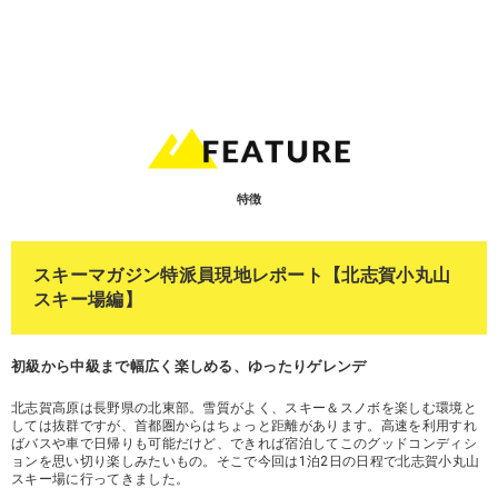
特徴
スキーマガジン特派員現地レポート【北志賀小丸山
スキー場編】
初級から中級まで幅広く楽しめる、ゆったりゲレンデ
北志賀高原は長野県の北東部。雪質がよく、スキー＆スノボを楽しむ環境と
しては抜群ですが、首都圏からはちょっと距離があります。高速を利用すれ
ばバスや車で日帰りも可能だけど、できれば宿泊してこのグッドコンディシ
ョンを思い切り楽しみたいもの。そこで今回は1泊2日の日程で北志賀小丸山
スキー場に行ってきました。