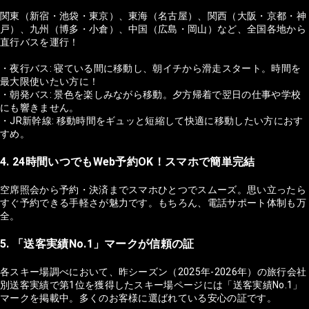
関東（新宿・池袋・東京）、東海（名古屋）、関西（大阪・京都・神
戸）、九州（博多・小倉）、中国（広島・岡山）など、全国各地から
直行バスを運行！
・夜行バス: 寝ている間に移動し、朝イチから滑走スタート。時間を
最大限使いたい方に！
・朝発バス: 景色を楽しみながら移動。夕方帰着で翌日の仕事や学校
にも響きません。
・JR新幹線: 移動時間をギュッと短縮して快適に移動したい方におす
すめ。
4. 24時間いつでもWeb予約OK！スマホで簡単完結
空席照会から予約・決済までスマホひとつでスムーズ。思い立ったら
すぐ予約できる手軽さが魅力です。もちろん、電話サポート体制も万
全。
5. 「送客実績No.1」マークが信頼の証
各スキー場調べにおいて、昨シーズン（2025年-2026年）の旅行会社
別送客実績で第1位を獲得したスキー場ページには「送客実績No.1」
マークを掲載中。多くのお客様に選ばれている安心の証です。