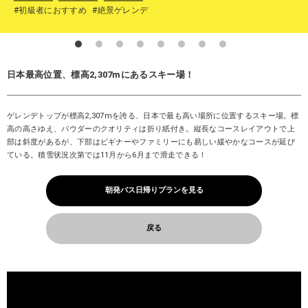
#初級者におすすめ
#絶景ゲレンデ
日本最高位置、標高2,307mにあるスキー場！
ゲレンデトップが標高2,307mを誇る、日本で最も高い場所に位置するスキー場。標
高の高さゆえ、パウダーのクオリティは折り紙付き。縦長なコースレイアウトで上
部は斜度があるが、下部はビギナーやファミリーにも易しい緩やかなコースが延び
ている。積雪状況次第では11月から6月まで滑走できる！
朝発バス日帰りプランを見る
戻る