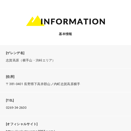
基本情報
[ゲレンデ名]
志賀高原（横手山・渋峠エリア）
[住所]
〒381-0401 長野県下高井郡山ノ内町志賀高原横手
[TEL]
0269-34-2600
[オフィシャルサイト]