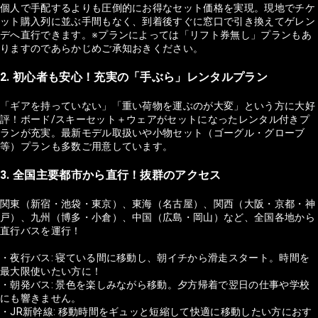
個人で手配するよりも圧倒的にお得なセット価格を実現。現地でチケ
ット購入列に並ぶ手間もなく、到着後すぐに窓口で引き換えてゲレン
デへ直行できます。※プランによっては「リフト券無し」プランもあ
りますのであらかじめご承知おきください。
2. 初心者も安心！充実の「手ぶら」レンタルプラン
「ギアを持っていない」「重い荷物を運ぶのが大変」という方に大好
評！ボード/スキーセット＋ウェアがセットになったレンタル付きプ
ランが充実。最新モデル取扱いや小物セット（ゴーグル・グローブ
等）プランも多数ご用意しています。
3. 全国主要都市から直行！抜群のアクセス
関東（新宿・池袋・東京）、東海（名古屋）、関西（大阪・京都・神
戸）、九州（博多・小倉）、中国（広島・岡山）など、全国各地から
直行バスを運行！
・夜行バス: 寝ている間に移動し、朝イチから滑走スタート。時間を
最大限使いたい方に！
・朝発バス: 景色を楽しみながら移動。夕方帰着で翌日の仕事や学校
にも響きません。
・JR新幹線: 移動時間をギュッと短縮して快適に移動したい方におす