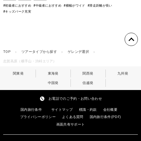
#初級者におすすめ
#中級者におすすめ
#横幅がワイド
#滑走距離が長い
#キッズパーク充実
TOP
ツアータイプから探す
ゲレンデ選択
志賀高原（横手山・渋峠エリア）
関東発
東海発
関西発
九州発
中国発
信越発
お電話でのご予約・お問い合わせ
国内旅行条件
サイトマップ
標識・約款
会社概要
プライバシーポリシー
よくある質問
国内旅行条件(PDF)
画面共有サポート