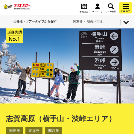
メニュー
ツアー検索
予約確認
マイページ
出発地・ツアータイプから探す
関東発 ・ 朝発バス日帰り・志賀高原（横手山・渋峠エリア）
志賀高原（横手山・渋峠エリア）
関東発
東海発
関西発