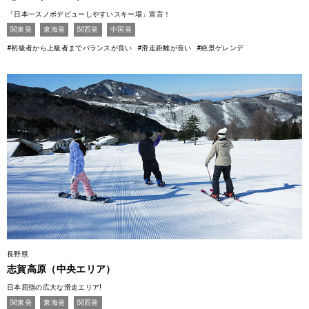
「日本一スノボデビューしやすいスキー場」宣言！
関東発
東海発
関西発
中国発
#初級者から上級者までバランスが良い
#滑走距離が長い
#絶景ゲレンデ
長野県
志賀高原（中央エリア）
日本屈指の広大な滑走エリア!
関東発
東海発
関西発