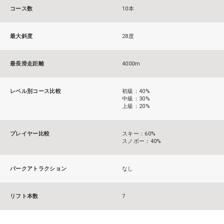
コース数
10本
最大斜度
28度
最長滑走距離
4000m
レベル別コース比較
初級：40%
中級：30%
上級：20%
プレイヤー比較
スキー：60%
スノボー：40%
パークアトラクション
なし
リフト本数
7