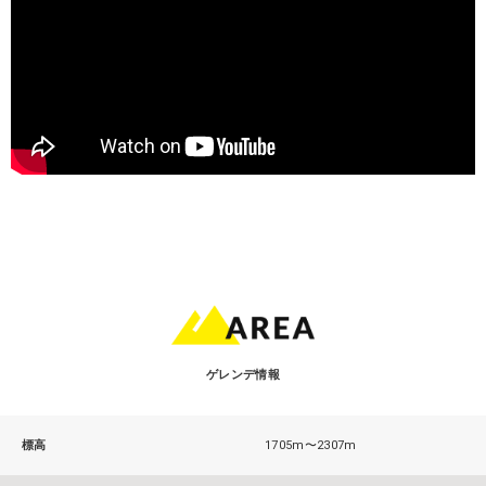
ゲレンデ情報
標高
1705m〜2307m