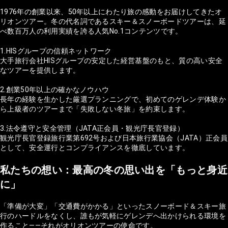
1976年の創業以来、50年以上にわたり旅の感動をお届けしてきたオ
リオンツアー。冬の代名詞であるスキー＆スノーボードツアーは、延
べ数百万人の利用実績を誇る人気No.1コンテンツです。
1.HISグループの信頼ネットワーク
大手旅行会社HISグループの安定した経営基盤のもと、質の高い安全
なツアーを提供します。
2.創業50年以上の確かなノウハウ
長年の経験を生かした厳選プランニングで、初めてのゲレンデ体験か
ら上級者のツアーまで「失敗しない冬旅」を約束します。
3.法令遵守と安全管理（JATA正会員・観光庁長官登録）
観光庁長官登録旅行業第692号および日本旅行業協会（JATA）正会員
として、安全運行とコンプライアンスを徹底しています。
私たちの想い：最高の冬の思い出を「もっと身近
に」
「準備が大変」「交通費がかかる」といったスノーボード＆スキー旅
行のハードルをなくし、誰もが気軽にゲレンデへ出かけられる環境を
作ること——それがオリオンツアーの使命です。