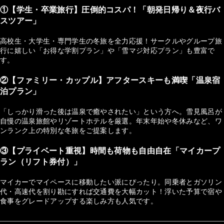
①【学生・卒業旅行】圧倒的コスパ！「朝発日帰り＆夜行バ
スツアー」
高校生・大学生・専門学生の冬旅を全力応援！サークルやグループ旅
行に嬉しい「お得な学割プラン」や「雪マジ対応プラン」も豊富で
す。
②【ファミリー・カップル】アフタースキーも満喫「温泉宿
泊プラン」
「しっかり滑った後は温泉で癒やされたい」という方へ。雪見風呂が
自慢の温泉旅館やリゾートホテルを厳選。年末年始や冬休みなど、ワ
ンランク上の特別な冬旅をご提案します。
③【プライベート重視】時間も荷物も自由自在「マイカープ
ラン（リフト券付）」
マイカーでマイペースに移動したい派にぴったり。同乗者とガソリン
代・高速代を割り勘にすれば交通費を大幅カット！浮いた予算で宿や
食事をグレードアップする楽しみ方も人気です。