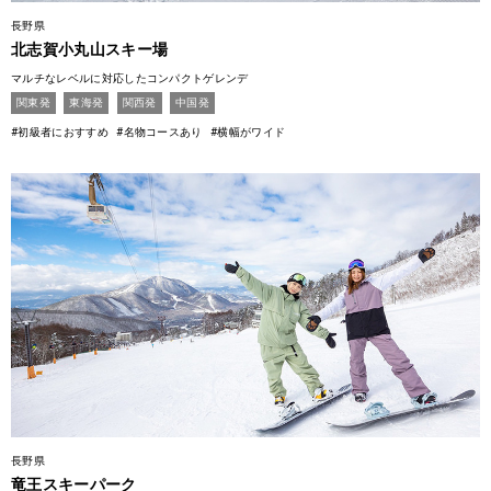
長野県
北志賀小丸山スキー場
マルチなレベルに対応したコンパクトゲレンデ
関東発
東海発
関西発
中国発
#初級者におすすめ
#名物コースあり
#横幅がワイド
長野県
竜王スキーパーク