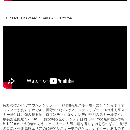
Tsugaike: The Week in Review 1-31 to 2-6
長野のつがいけマウンテンリゾート（栂池高原スキー場）に行くならオリオ
ンツアーがおすすめです。長野のつがいけマウンテンリゾート（栂池高原ス
キー場）は、鐘の鳴る丘、ロマンチックなゲレンデが評判のスキー場です。
最長滑走距離4,900m！「鐘の鳴る丘ゲレンデ」は約1,000mの緩斜面かつ幅
約1,200ｍで初心者の方やファミリーに人気。鐘を鳴らすのを忘れずに。長野
の白馬・栂池高原エリアの代表的なスキー場のひとつ。ナイターもあるので