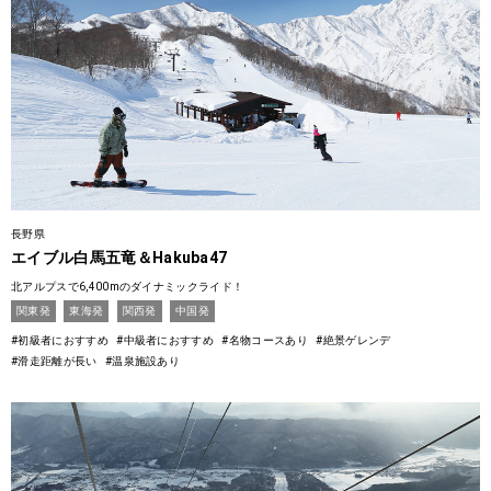
長野県
エイブル白馬五竜＆Hakuba47
北アルプスで6,400mのダイナミックライド！
関東発
東海発
関西発
中国発
#初級者におすすめ
#中級者におすすめ
#名物コースあり
#絶景ゲレンデ
#滑走距離が長い
#温泉施設あり