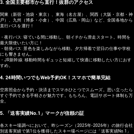
3. 全国主要都市から直行！抜群のアクセス
関東（新宿・池袋・東京）、東海（名古屋）、関西（大阪・京都・神
戸）、九州（博多・小倉）、中国（広島・岡山）など、全国各地から
直行バスを運行！
・夜行バス: 寝ている間に移動し、朝イチから滑走スタート。時間を
最大限使いたい方に！
・朝発バス: 景色を楽しみながら移動。夕方帰着で翌日の仕事や学校
にも響きません。
・JR新幹線: 移動時間をギュッと短縮して快適に移動したい方におす
すめ。
4. 24時間いつでもWeb予約OK！スマホで簡単完結
空席照会から予約・決済までスマホひとつでスムーズ。思い立ったら
すぐ予約できる手軽さが魅力です。もちろん、電話サポート体制も万
全。
5. 「送客実績No.1」マークが信頼の証
各スキー場調べにおいて、昨シーズン（2025年-2026年）の旅行会社
別送客実績で第1位を獲得したスキー場ページには「送客実績No.1」