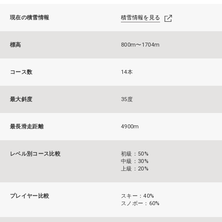
現在の積雪情報
積雪情報を見る
標高
800m〜1704m
コース数
14本
最大斜度
35度
最長滑走距離
4900m
レベル別コース比較
初級：50%
中級：30%
上級：20%
プレイヤー比較
スキー：40%
スノボー：60%