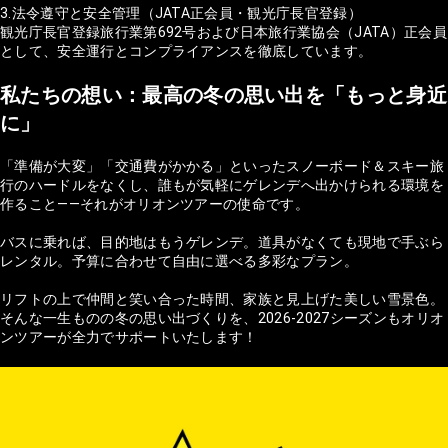
3.法令遵守と安全管理（JATA正会員・観光庁長官登録）
観光庁長官登録旅行業第692号および日本旅行業協会（JATA）正会員
として、安全運行とコンプライアンスを徹底しています。
私たちの想い：最高の冬の思い出を「もっと身近
に」
「準備が大変」「交通費がかかる」といったスノーボード＆スキー旅
行のハードルをなくし、誰もが気軽にゲレンデへ出かけられる環境を
作ること——それがオリオンツアーの使命です。
バスに乗れば、目的地はもうゲレンデ。道具がなくても現地で手ぶら
レンタル。予算に合わせて自由に選べる多彩なプラン。
リフトの上で仲間と笑い合った時間、家族と見上げた美しい雪景色。
そんな一生ものの冬の思い出づくりを、2026-2027シーズンもオリオ
ンツアーが全力でサポートいたします！