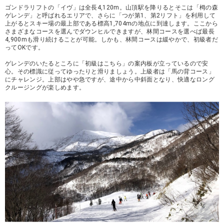
ゴンドラリフトの「イヴ」は全長4,120m。山頂駅を降りるとそこは「栂の森
ゲレンデ」と呼ばれるエリアで、さらに「つが第1、第2リフト」を利用して
上がるとスキー場の最上部である標高1,704mの地点に到達します。ここから
さまざまなコースを選んでダウンヒルできますが、林間コースを選べば最長
4,900mも滑り続けることが可能。しかも、林間コースは緩やかで、初級者だ
ってOKです。
ゲレンデのいたるところに「初級はこちら」の案内板が立っているので安
心。その標識に従ってゆったりと滑りましょう。上級者は「馬の背コース」
にチャレンジ。上部はやや急ですが、途中から中斜面となり、快適なロング
クルージングが楽しめます。