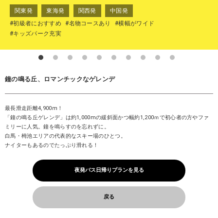
関東発
東海発
関西発
中国発
#初級者におすすめ
#名物コースあり
#横幅がワイド
#キッズパーク充実
鐘の鳴る丘、ロマンチックなゲレンデ
最長滑走距離4,900m！
「鐘の鳴る丘ゲレンデ」は約1,000mの緩斜面かつ幅約1,200ｍで初心者の方やファ
ミリーに人気。鐘を鳴らすのを忘れずに。
白馬・栂池エリアの代表的なスキー場のひとつ。
ナイターもあるのでたっぷり滑れる！
夜発バス日帰りプランを見る
戻る