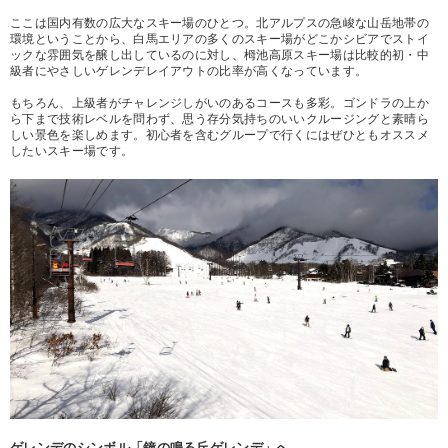
ここは国内有数の広大なスキー場のひとつ。北アルプスの急峻な山岳地帯の
環境ということから、白馬エリアの多くのスキー場がどこかシビアでストイ
ックな雰囲気を醸し出しているのに対し、栂池高原スキー場は比較的初・中
級者にやさしいゲレンデレイアウトの比率が高くなっています。
もちろん、上級者がチャレンジしがいのあるコースも多彩。ゴンドラの上か
ら下まで技術レベルを問わず、思う存分気持ちのいいクルージングと素晴ら
しい景色を楽しめます。初心者を含むグループで行くにはぜひともオススメ
したいスキー場です。
ゲレンデのシンボル「鐘の鳴る丘ゲレンデ」へ