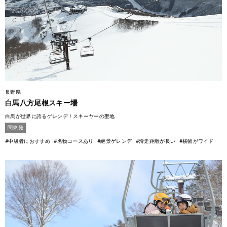
長野県
白馬八方尾根スキー場
白馬が世界に誇るゲレンデ！スキーヤーの聖地
関東発
#中級者におすすめ
#名物コースあり
#絶景ゲレンデ
#滑走距離が長い
#横幅がワイド