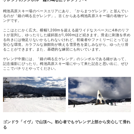
栂池高原スキー場のベースエリアにあり、「からまつゲレンデ」と並んでい
るのが「鐘の鳴る丘ゲレンデ」。古くからある栂池高原スキー場の名物ゲレ
ンデです。
ここはとにかく広大。横幅1,200mを超える超ワイドなスペースに4本のリフ
トが並列し、ゆったりした緩斜面が1,000mほど続きます。滑走に刺激を求め
る向きには物足りないかもしれないけれど、初級者やファミリーにとっては
安心な環境。カラフルな旅館街が映える雪景色を楽しみながら、ゆったり滑
ることができます。また、基礎的な練習にも向いています。
ゲレンデ中腹には、「鐘の鳴る丘ゲレンデ」のシンボルである鐘があって、
記念撮影にぴったり。栂池高原スキー場にやって来た記念と思い出に、ぜひ
ここでパチリとやってください。
ゴンドラ「イヴ」で山頂へ。初心者でもゲレンデ上部から安心して滑れ
る