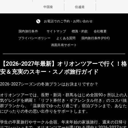
中国発
信越発
お電話でのご予約・お問い合わせ
国内旅行条件
サイトマップ
標識・約款
会社概要
プライバシーポリシー
よくある質問
国内旅行条件(PDF)
画面共有サポート
【2026-2027年最新】オリオンツアーで行く！格
安＆充実のスキー・スノボ旅行ガイド
2026-2027シーズンの冬旅プランはお決まりですか？
オリオンツアーでは、長野・新潟・群馬をはじめ全国90ヶ所以上の人
気ゲレンデを網羅！「リフト券付き・ギアレンタル付き」のコスパ抜
群プランから、「温泉宿でゆったり過ごす」宿泊プランまで、あなた
にぴったりの冬の思い出作りをサポートします。
学生の卒業旅行やサークル合宿、年末年始の家族旅行、週末の日帰り
リフレッシュまで。オリオンツアーが選ばれる理由と2026-2027おす