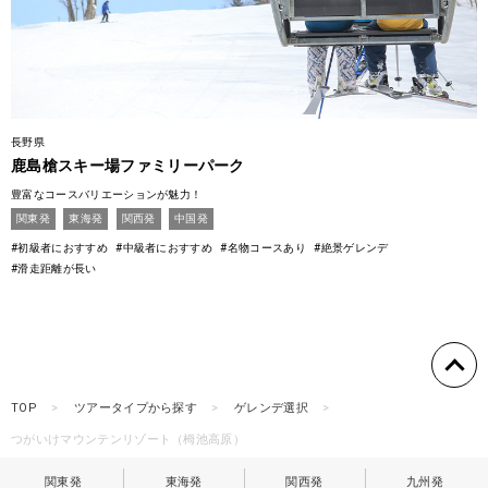
長野県
鹿島槍スキー場ファミリーパーク
豊富なコースバリエーションが魅力！
関東発
東海発
関西発
中国発
#初級者におすすめ
#中級者におすすめ
#名物コースあり
#絶景ゲレンデ
#滑走距離が長い
TOP
ツアータイプから探す
ゲレンデ選択
つがいけマウンテンリゾート（栂池高原）
関東発
東海発
関西発
九州発