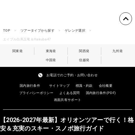
TOP
ツアータイプから探す
ゲレンデ選択
エイブル白馬五竜＆Hakuba47
関東発
東海発
関西発
九州発
中国発
信越発
お電話でのご予約・お問い合わせ
国内旅行条件
サイトマップ
標識・約款
会社概要
プライバシーポリシー
よくある質問
国内旅行条件(PDF)
画面共有サポート
【2026-2027年最新】オリオンツアーで行く！格
安＆充実のスキー・スノボ旅行ガイド