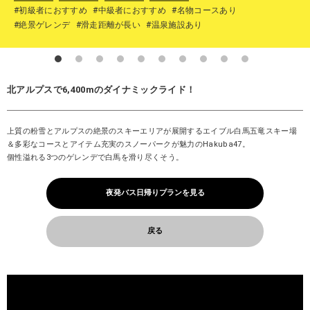
#初級者におすすめ
#中級者におすすめ
#名物コースあり
#絶景ゲレンデ
#滑走距離が長い
#温泉施設あり
北アルプスで6,400mのダイナミックライド！
上質の粉雪とアルプスの絶景のスキーエリアが展開するエイブル白馬五竜スキー場
＆多彩なコースとアイテム充実のスノーパークが魅力のHakuba47。
個性溢れる3つのゲレンデで白馬を滑り尽くそう。
夜発バス日帰りプランを見る
戻る