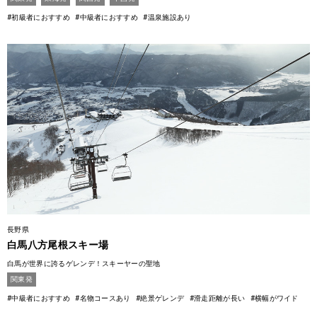
#初級者におすすめ
#中級者におすすめ
#温泉施設あり
長野県
白馬八方尾根スキー場
白馬が世界に誇るゲレンデ！スキーヤーの聖地
関東発
#中級者におすすめ
#名物コースあり
#絶景ゲレンデ
#滑走距離が長い
#横幅がワイド