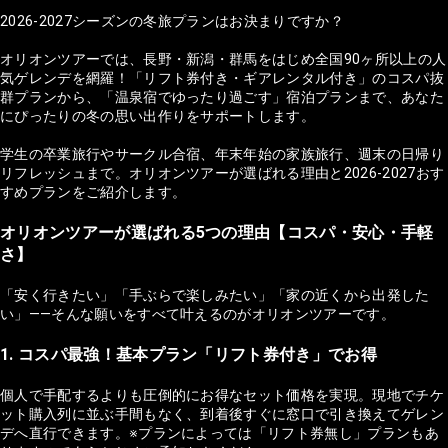
2026-2027シーズンの冬旅プランはお決まりですか？
オリオンツアーでは、長野・新潟・群馬をはじめ全国90ヶ所以上の人
気ゲレンデを網羅！「リフト券付き・ギアレンタル付き」のコスパ抜
群プランから、「温泉宿でゆったり過ごす」宿泊プランまで、あなた
にぴったりの冬の思い出作りをサポートします。
学生の卒業旅行やサークル合宿、年末年始の家族旅行、週末の日帰り
リフレッシュまで。オリオンツアーが選ばれる理由と2026-2027おす
すめプランをご紹介します。
オリオンツアーが選ばれる5つの理由【コスパ・安心・手軽
さ】
「安く行きたい」「手ぶらで楽しみたい」「家の近くから出発した
い」——そんな願いをすべて叶えるのがオリオンツアーです。
1. コスパ最強！基本プラン「リフト券付き」でお得
個人で手配するよりも圧倒的にお得なセット価格を実現。現地でチケ
ット購入列に並ぶ手間もなく、到着後すぐに窓口で引き換えてゲレン
デへ直行できます。※プランによっては「リフト券無し」プランもあ