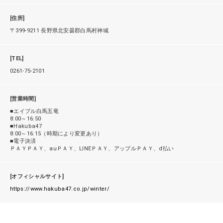
[住所]
〒399-9211 長野県北安曇郡白馬村神城
[TEL]
0261-75-2101
[営業時間]
■エイブル白馬五竜
8:00～16:50
■Hakuba47
8:00～16:15（時期により変更あり）
■電子決済
ＰＡＹＰＡＹ、auＰＡＹ、LINEＰＡＹ、アップルＰＡＹ、d払い
[オフィシャルサイト]
https://www.hakuba47.co.jp/winter/