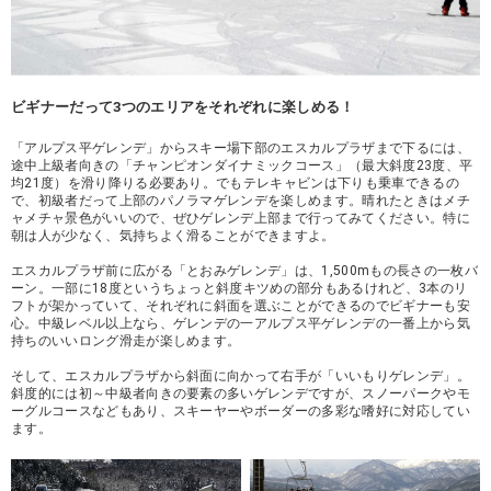
ビギナーだって3つのエリアをそれぞれに楽しめる！
「アルプス平ゲレンデ」からスキー場下部のエスカルプラザまで下るには、
途中上級者向きの「チャンピオンダイナミックコース」（最大斜度23度、平
均21度）を滑り降りる必要あり。でもテレキャビンは下りも乗車できるの
で、初級者だって上部のパノラマゲレンデを楽しめます。晴れたときはメチ
ャメチャ景色がいいので、ぜひゲレンデ上部まで行ってみてください。特に
朝は人が少なく、気持ちよく滑ることができますよ。
エスカルプラザ前に広がる「とおみゲレンデ」は、1,500mもの長さの一枚バ
ーン。一部に18度というちょっと斜度キツめの部分もあるけれど、3本のリ
フトが架かっていて、それぞれに斜面を選ぶことができるのでビギナーも安
心。中級レベル以上なら、ゲレンデの一アルプス平ゲレンデの一番上から気
持ちのいいロング滑走が楽しめます。
そして、エスカルプラザから斜面に向かって右手が「いいもりゲレンデ」。
斜度的には初～中級者向きの要素の多いゲレンデですが、スノーパークやモ
ーグルコースなどもあり、スキーヤーやボーダーの多彩な嗜好に対応してい
ます。