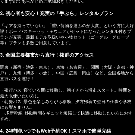
りますのであらかじめご承知おきください。
2. 初心者も安心！充実の「手ぶら」レンタルプラン
「ギアを持っていない」「重い荷物を運ぶのが大変」という方に大好
評！ボード/スキーセット＋ウェアがセットになったレンタル付きプ
ランが充実。最新モデル取扱いや小物セット（ゴーグル・グローブ
等）プランも多数ご用意しています。
3. 全国主要都市から直行！抜群のアクセス
関東（新宿・池袋・東京）、東海（名古屋）、関西（大阪・京都・神
戸）、九州（博多・小倉）、中国（広島・岡山）など、全国各地から
直行バスを運行！
・夜行バス: 寝ている間に移動し、朝イチから滑走スタート。時間を
最大限使いたい方に！
・朝発バス: 景色を楽しみながら移動。夕方帰着で翌日の仕事や学校
にも響きません。
・JR新幹線: 移動時間をギュッと短縮して快適に移動したい方におす
すめ。
4. 24時間いつでもWeb予約OK！スマホで簡単完結