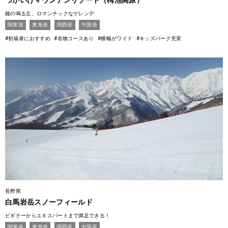
つがいけマウンテンリゾート（栂池高原）
鐘の鳴る丘、ロマンチックなゲレンデ
関東発
東海発
関西発
中国発
#初級者におすすめ
#名物コースあり
#横幅がワイド
#キッズパーク充実
長野県
白馬岩岳スノーフィールド
ビギナーからエキスパートまで満足できる！
関東発
東海発
関西発
中国発