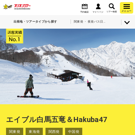
メニュー
ツアー検索
予約確認
マイページ
出発地・ツアータイプから探す
関東発 ・ 夜発バス日帰り・エイブル白馬五竜＆Hakuba47
エイブル白馬五竜＆Hakuba47
関東発
東海発
関西発
中国発