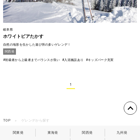
岐阜県
ホワイトピアたかす
自然の地形を生かした遊び所の多いゲレンデ！
関西発
#初級者から上級者までバランスが良い
#入浴施設あり
#キッズパーク充実
1
TOP
ゲレンデから探す
関東発
東海発
関西発
九州発