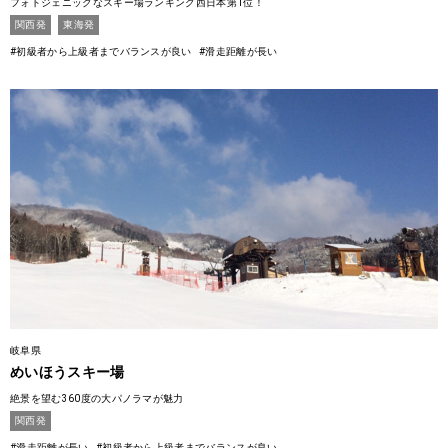
フォトジェニックなスキー場ランキング西日本第1位！
関西発
東海発
#初級者から上級者までバランスが良い
#滑走距離が長い
岐阜県
めいほうスキー場
絶景を望む360度の大パノラマが魅力
関西発
#滑走距離が長い
#初級者から上級者までバランスが良い