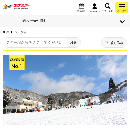
メニュー
ツアー検索
予約確認
マイページ
ゲレンデから探す
8
件
1
ページ目
検索
絞り込み