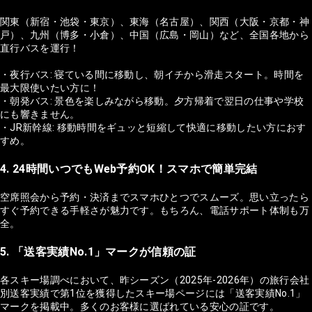
関東（新宿・池袋・東京）、東海（名古屋）、関西（大阪・京都・神
戸）、九州（博多・小倉）、中国（広島・岡山）など、全国各地から
直行バスを運行！
・夜行バス: 寝ている間に移動し、朝イチから滑走スタート。時間を
最大限使いたい方に！
・朝発バス: 景色を楽しみながら移動。夕方帰着で翌日の仕事や学校
にも響きません。
・JR新幹線: 移動時間をギュッと短縮して快適に移動したい方におす
すめ。
4. 24時間いつでもWeb予約OK！スマホで簡単完結
空席照会から予約・決済までスマホひとつでスムーズ。思い立ったら
すぐ予約できる手軽さが魅力です。もちろん、電話サポート体制も万
全。
5. 「送客実績No.1」マークが信頼の証
各スキー場調べにおいて、昨シーズン（2025年-2026年）の旅行会社
別送客実績で第1位を獲得したスキー場ページには「送客実績No.1」
マークを掲載中。多くのお客様に選ばれている安心の証です。