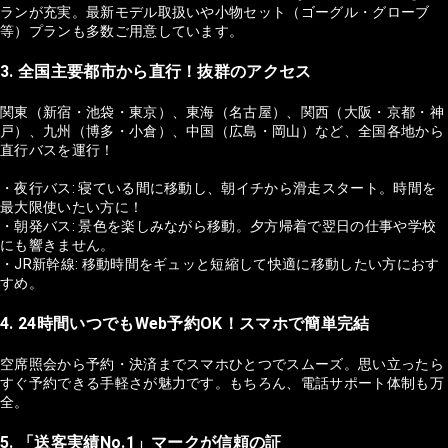
ランが充実。最新モデル取扱いや小物セット（ゴーグル・グローブ
等）プランも多数ご用意しています。
3. 全国主要都市から直行！抜群のアクセス
関東（新宿・池袋・東京）、東海（名古屋）、関西（大阪・京都・神
戸）、九州（博多・小倉）、中国（広島・岡山）など、全国各地から
直行バスを運行！
・夜行バス: 寝ている間に移動し、朝イチから滑走スタート。時間を
最大限使いたい方に！
・朝発バス: 景色を楽しみながら移動。夕方帰着で翌日の仕事や学校
にも響きません。
・JR新幹線: 移動時間をギュッと短縮して快適に移動したい方におす
すめ。
4. 24時間いつでもWeb予約OK！スマホで簡単完結
空席照会から予約・決済までスマホひとつでスムーズ。思い立ったら
すぐ予約できる手軽さが魅力です。もちろん、電話サポート体制も万
全。
5. 「送客実績No.1」マークが信頼の証