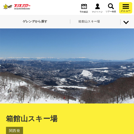
メニュー
ツアー検索
予約確認
マイページ
ゲレンデから探す
箱館山スキー場
箱館山スキー場
関西発