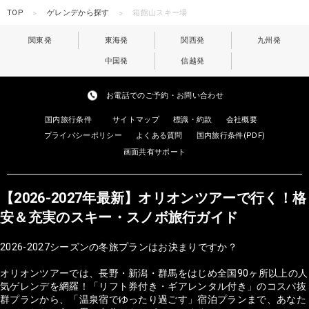
TOP
ゲレンデから探す
箱館山スキー場
関東発
東海発
関西発
九州発
中国発
信越発
お電話でのご予約・お問い合わせ
国内旅行条件
サイトマップ
標識・約款
会社概要
プライバシーポリシー
よくある質問
国内旅行条件(PDF)
画面共有サポート
【2026-2027年最新】オリオンツアーで行く！格
安＆充実のスキー・スノボ旅行ガイド
2026-2027シーズンの冬旅プランはお決まりですか？
オリオンツアーでは、長野・新潟・群馬をはじめ全国90ヶ所以上の人
気ゲレンデを網羅！「リフト券付き・ギアレンタル付き」のコスパ抜
群プランから、「温泉宿でゆったり過ごす」宿泊プランまで、あなた