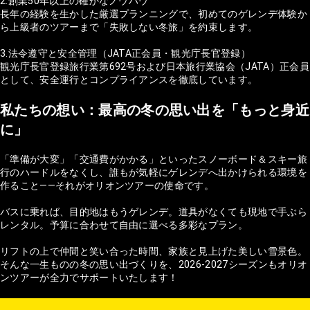
2.創業50年以上の確かなノウハウ
長年の経験を生かした厳選プランニングで、初めてのゲレンデ体験か
ら上級者のツアーまで「失敗しない冬旅」を約束します。
3.法令遵守と安全管理（JATA正会員・観光庁長官登録）
観光庁長官登録旅行業第692号および日本旅行業協会（JATA）正会員
として、安全運行とコンプライアンスを徹底しています。
私たちの想い：最高の冬の思い出を「もっと身近
に」
「準備が大変」「交通費がかかる」といったスノーボード＆スキー旅
行のハードルをなくし、誰もが気軽にゲレンデへ出かけられる環境を
作ること——それがオリオンツアーの使命です。
バスに乗れば、目的地はもうゲレンデ。道具がなくても現地で手ぶら
レンタル。予算に合わせて自由に選べる多彩なプラン。
リフトの上で仲間と笑い合った時間、家族と見上げた美しい雪景色。
そんな一生ものの冬の思い出づくりを、2026-2027シーズンもオリオ
ンツアーが全力でサポートいたします！