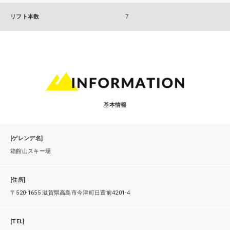
リフト本数
7
基本情報
[ゲレンデ名]
箱館山スキー場
[住所]
〒520-1655 滋賀県高島市今津町日置前4201-4
[TEL]