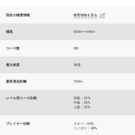
現在の積雪情報
積雪情報を見る
標高
540m〜690m
コース数
9本
最大斜度
38度
最長滑走距離
700m
レベル別コース比較
初級：25%
中級：50%
上級：25%
プレイヤー比較
スキー：60%
スノボー：40%