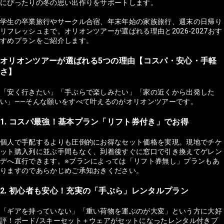
にぴったりの冬の思い出作りをサポートします。
学生の卒業旅行やサークル合宿、年末年始の家族旅行、週末の日帰り
リフレッシュまで。オリオンツアーが選ばれる理由と2026-2027おす
すめプランをご紹介します。
オリオンツアーが選ばれる5つの理由【コスパ・安心・手軽
さ】
「安く行きたい」「手ぶらで楽しみたい」「家の近くから出発した
い」——そんな願いをすべて叶えるのがオリオンツアーです。
1. コスパ最強！基本プラン「リフト券付き」でお得
個人で手配するよりも圧倒的にお得なセット価格を実現。現地でチケ
ット購入列に並ぶ手間もなく、到着後すぐに窓口で引き換えてゲレン
デへ直行できます。※プランによっては「リフト券無し」プランもあ
りますのであらかじめご承知おきください。
2. 初心者も安心！充実の「手ぶら」レンタルプラン
「ギアを持っていない」「重い荷物を運ぶのが大変」という方に大好
評！ボード/スキーセット＋ウェアがセットになったレンタル付きプ