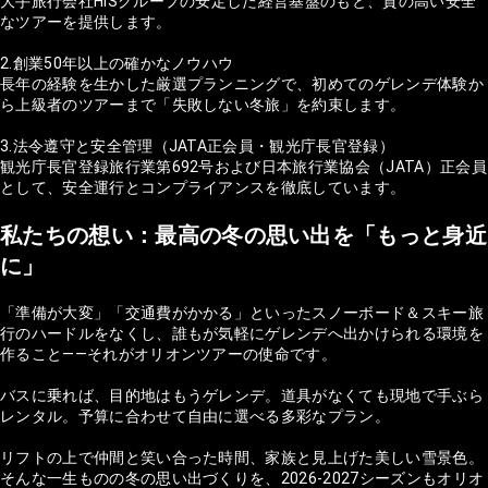
大手旅行会社HISグループの安定した経営基盤のもと、質の高い安全
なツアーを提供します。
2.創業50年以上の確かなノウハウ
長年の経験を生かした厳選プランニングで、初めてのゲレンデ体験か
ら上級者のツアーまで「失敗しない冬旅」を約束します。
3.法令遵守と安全管理（JATA正会員・観光庁長官登録）
観光庁長官登録旅行業第692号および日本旅行業協会（JATA）正会員
として、安全運行とコンプライアンスを徹底しています。
私たちの想い：最高の冬の思い出を「もっと身近
に」
「準備が大変」「交通費がかかる」といったスノーボード＆スキー旅
行のハードルをなくし、誰もが気軽にゲレンデへ出かけられる環境を
作ること——それがオリオンツアーの使命です。
バスに乗れば、目的地はもうゲレンデ。道具がなくても現地で手ぶら
レンタル。予算に合わせて自由に選べる多彩なプラン。
リフトの上で仲間と笑い合った時間、家族と見上げた美しい雪景色。
そんな一生ものの冬の思い出づくりを、2026-2027シーズンもオリオ