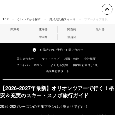
TOP
ゲレンデから探す
奥只見丸山スキー場
ツアータイプ選択
関東発
東海発
関西発
九州発
中国発
信越発
お電話でのご予約・お問い合わせ
国内旅行条件
サイトマップ
標識・約款
会社概要
プライバシーポリシー
よくある質問
国内旅行条件(PDF)
画面共有サポート
【2026-2027年最新】オリオンツアーで行く！格
安＆充実のスキー・スノボ旅行ガイド
2026-2027シーズンの冬旅プランはお決まりですか？