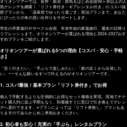
オリオンツアーでは、長野・新潟・群馬をはじめ全国90ヶ所以上の人
気ゲレンデを網羅！「リフト券付き・ギアレンタル付き」のコスパ抜
群プランから、「温泉宿でゆったり過ごす」宿泊プランまで、あなた
にぴったりの冬の思い出作りをサポートします。
学生の卒業旅行やサークル合宿、年末年始の家族旅行、週末の日帰り
リフレッシュまで。オリオンツアーが選ばれる理由と2026-2027おす
すめプランをご紹介します。
オリオンツアーが選ばれる5つの理由【コスパ・安心・手軽
さ】
「安く行きたい」「手ぶらで楽しみたい」「家の近くから出発した
い」——そんな願いをすべて叶えるのがオリオンツアーです。
1. コスパ最強！基本プラン「リフト券付き」でお得
個人で手配するよりも圧倒的にお得なセット価格を実現。現地でチケ
ット購入列に並ぶ手間もなく、到着後すぐに窓口で引き換えてゲレン
デへ直行できます。※プランによっては「リフト券無し」プランもあ
りますのであらかじめご承知おきください。
2. 初心者も安心！充実の「手ぶら」レンタルプラン