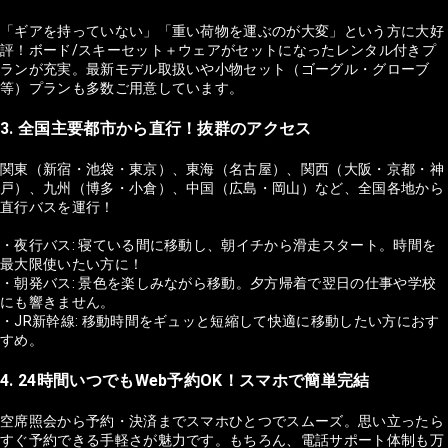
「ギアを持っていない」「重い荷物を運ぶのが大変」という方に大好
評！ボード/スキーセット＋ウェアがセットになったレンタル付きプ
ランが充実。最新モデル取扱いや小物セット（ゴーグル・グローブ
等）プランも多数ご用意しています。
3. 全国主要都市から直行！抜群のアクセス
関東（新宿・池袋・東京）、東海（名古屋）、関西（大阪・京都・神
戸）、九州（博多・小倉）、中国（広島・岡山）など、全国各地から
直行バスを運行！
・夜行バス: 寝ている間に移動し、朝イチから滑走スタート。時間を
最大限使いたい方に！
・朝発バス: 景色を楽しみながら移動。夕方帰着で翌日の仕事や学校
にも響きません。
・JR新幹線: 移動時間をギュッと短縮して快適に移動したい方におす
すめ。
4. 24時間いつでもWeb予約OK！スマホで簡単完結
空席照会から予約・決済までスマホひとつでスムーズ。思い立ったら
すぐ予約できる手軽さが魅力です。もちろん、電話サポート体制も万