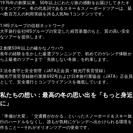
1976年の創業以来、50年以上にわたり旅の感動をお届けしてきたオ
リオンツアー。冬の代名詞であるスキー＆スノーボードツアーは、延
べ数百万人の利用実績を誇る人気No.1コンテンツです。
1.HISグループの信頼ネットワーク
大手旅行会社HISグループの安定した経営基盤のもと、質の高い安全
なツアーを提供します。
2.創業50年以上の確かなノウハウ
長年の経験を生かした厳選プランニングで、初めてのゲレンデ体験か
ら上級者のツアーまで「失敗しない冬旅」を約束します。
3.法令遵守と安全管理（JATA正会員・観光庁長官登録）
観光庁長官登録旅行業第692号および日本旅行業協会（JATA）正会員
として、安全運行とコンプライアンスを徹底しています。
私たちの想い：最高の冬の思い出を「もっと身近
に」
「準備が大変」「交通費がかかる」といったスノーボード＆スキー旅
行のハードルをなくし、誰もが気軽にゲレンデへ出かけられる環境を
作ること——それがオリオンツアーの使命です。