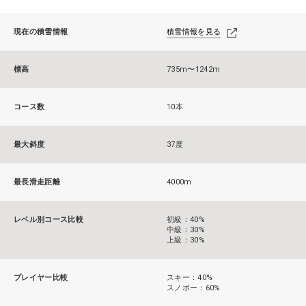
現在の積雪情報
積雪情報を見る
標高
735m〜1242m
コース数
10本
最大斜度
37度
最長滑走距離
4000m
レベル別コース比較
初級：40%
中級：30%
上級：30%
プレイヤー比較
スキー：40%
スノボー：60%