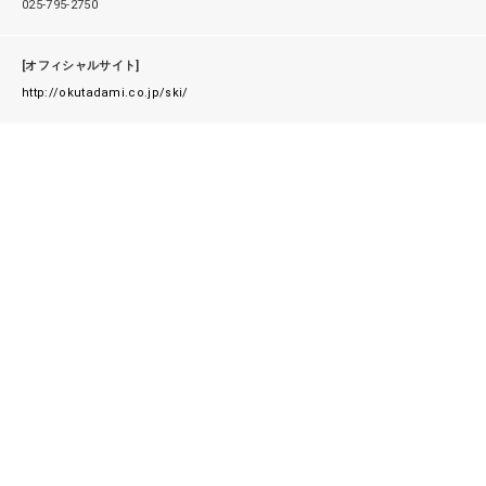
025-795-2750
[オフィシャルサイト]
http://okutadami.co.jp/ski/