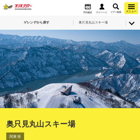
メニュー
ツアー検索
予約確認
マイページ
ゲレンデから探す
奥只見丸山スキー場
奥只見丸山スキー場
関東発