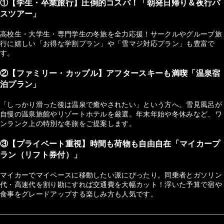
①【学生・卒業旅行】圧倒的コスパ！「朝発日帰り＆夜行バ
スツアー」
高校生・大学生・専門学生の冬旅を全力応援！サークルやグループ旅
行に嬉しい「お得な学割プラン」や「雪マジ対応プラン」も豊富で
す。
②【ファミリー・カップル】アフタースキーも満喫「温泉宿
泊プラン」
「しっかり滑った後は温泉で癒やされたい」という方へ。雪見風呂が
自慢の温泉旅館やリゾートホテルを厳選。年末年始や冬休みなど、ワ
ンランク上の特別な冬旅をご提案します。
③【プライベート重視】時間も荷物も自由自在「マイカープ
ラン（リフト券付）」
マイカーでマイペースに移動したい派にぴったり。同乗者とガソリン
代・高速代を割り勘にすれば交通費を大幅カット！浮いた予算で宿や
食事をグレードアップする楽しみ方も人気です。