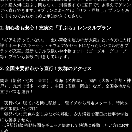
ット購入列に並ぶ手間もなく、到着後すぐに窓口で引き換えてゲレン
デへ直行できます。※プランによっては「リフト券無し」プランもあ
りますのであらかじめご承知おきください。
2. 初心者も安心！充実の「手ぶら」レンタルプラン
「ギアを持っていない」「重い荷物を運ぶのが大変」という方に大好
評！ボード/スキーセット＋ウェアがセットになったレンタル付きプ
ランが充実。最新モデル取扱いや小物セット（ゴーグル・グローブ
等）プランも多数ご用意しています。
3. 全国主要都市から直行！抜群のアクセス
関東（新宿・池袋・東京）、東海（名古屋）、関西（大阪・京都・神
戸）、九州（博多・小倉）、中国（広島・岡山）など、全国各地から
直行バスを運行！
・夜行バス: 寝ている間に移動し、朝イチから滑走スタート。時間を
最大限使いたい方に！
・朝発バス: 景色を楽しみながら移動。夕方帰着で翌日の仕事や学校
にも響きません。
・JR新幹線: 移動時間をギュッと短縮して快適に移動したい方におす
すめ。