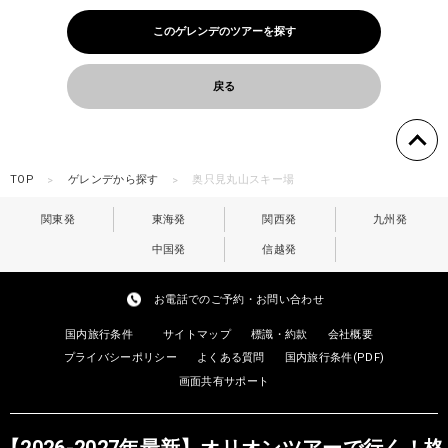
このゲレンデのツアーを探す
戻る
TOP
ゲレンデから探す
奥只見丸山スキー場
関東発
東海発
関西発
九州発
中国発
信越発
お電話でのご予約・お問い合わせ
国内旅行条件
サイトマップ
標識・約款
会社概要
プライバシーポリシー
よくある質問
国内旅行条件(PDF)
画面共有サポート
【2026-2027年最新】オリオンツアーで行く！格