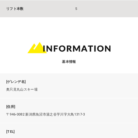
リフト本数
5
基本情報
[ゲレンデ名]
奥只見丸山スキー場
[住所]
〒946-0082 新潟県魚沼市湯之谷芋川字大鳥1317-3
[TEL]