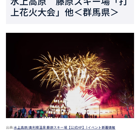
水上高原 藤原スキー場「打
上花火大会」他＜群馬県＞
出典:
水上高原/奥利根温泉 藤原スキー場【公式HP】 | イベント新着情報