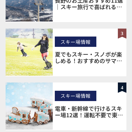
長野のお土産おすすめ11選
｜スキー旅行で喜ばれる定
番＆ばらまき土産を厳選
3
スキー場情報
夏でもスキー・スノボが楽
しめる！おすすめのサマー
ゲレンデをご紹介！
4
スキー場情報
電車・新幹線で行けるスキ
ー場12選！運転不要で東京
から楽に移動