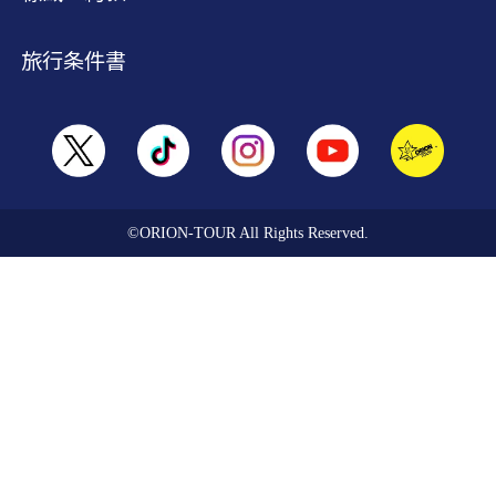
旅行条件書
©ORION-TOUR All Rights Reserved.