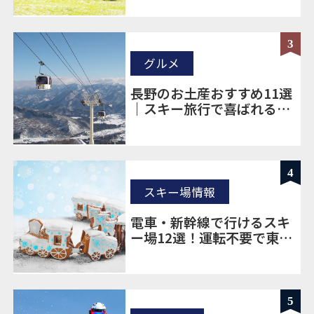
3
グルメ
長野のお土産おすすめ11選
｜スキー旅行で喜ばれる定
番＆ばらまき土産を厳選
4
スキー場情報
電車・新幹線で行けるスキ
ー場12選！運転不要で東京
から楽に移動
5