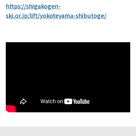
https://shigakogen-
ski.or.jp/lift/yokoteyama-shibutoge/