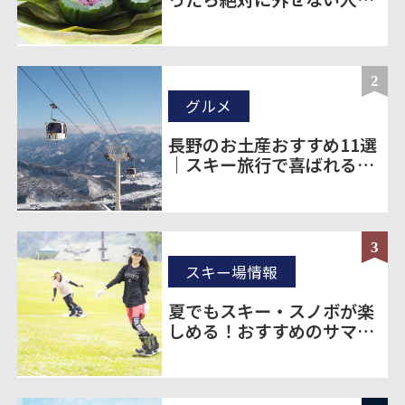
のお土産20選
2
グルメ
長野のお土産おすすめ11選
｜スキー旅行で喜ばれる定
番＆ばらまき土産を厳選
3
スキー場情報
夏でもスキー・スノボが楽
しめる！おすすめのサマー
ゲレンデをご紹介！