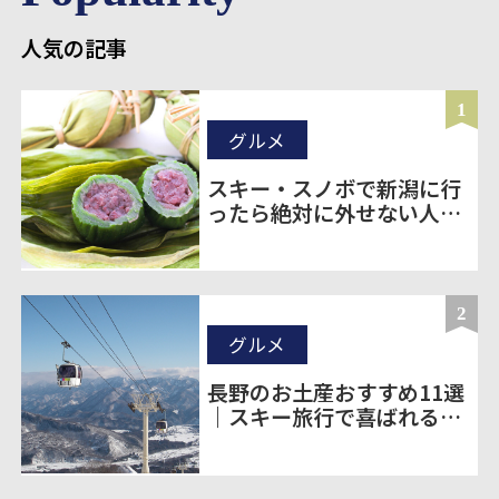
人気の記事
1
グルメ
スキー・スノボで新潟に行
ったら絶対に外せない人気
のお土産20選
2
グルメ
長野のお土産おすすめ11選
｜スキー旅行で喜ばれる定
番＆ばらまき土産を厳選