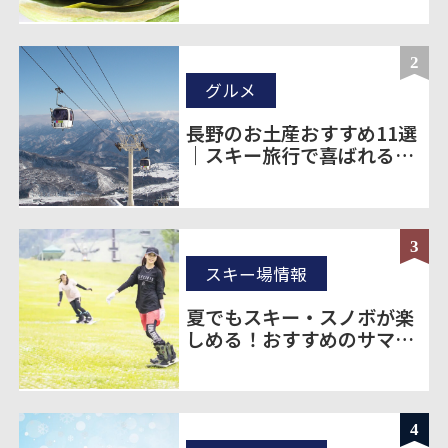
2
グルメ
長野のお土産おすすめ11選
｜スキー旅行で喜ばれる定
番＆ばらまき土産を厳選
3
スキー場情報
夏でもスキー・スノボが楽
しめる！おすすめのサマー
ゲレンデをご紹介！
4