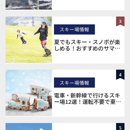
番＆ばらまき土産を厳選
3
スキー場情報
夏でもスキー・スノボが楽
しめる！おすすめのサマー
ゲレンデをご紹介！
4
スキー場情報
電車・新幹線で行けるスキ
ー場12選！運転不要で東京
から楽に移動
5