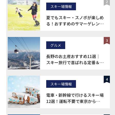
2
スキー場情報
夏でもスキー・スノボが楽しめ
る！おすすめのサマーゲレンデ
をご紹介！
3
グルメ
長野のお土産おすすめ11選｜
スキー旅行で喜ばれる定番＆ば
らまき土産を厳選
4
スキー場情報
電車・新幹線で行けるスキー場
12選！運転不要で東京から楽
に移動