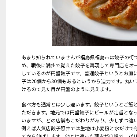
あまり知られていませんが福島県福島市は餃子の街
め、戦後に満州で覚えた餃子を再現して専門店をオ
しているのが円盤餃子です。普通餃子というとお皿に
子は20個から30個もあるというから迫力です。丸
けるので見た目が円盤のように見えます。
食べ方も通常とは少し違います。餃子というとご飯
ただきます。地元では円盤餃子にビールが定番となっ
いますが、どの店舗もこだわりがあり、少しずつ違
例えば人気店餃子照井では生地は小麦粉と水だけで他
てから伸ばします。他とは違った薄皮が自慢で、パ