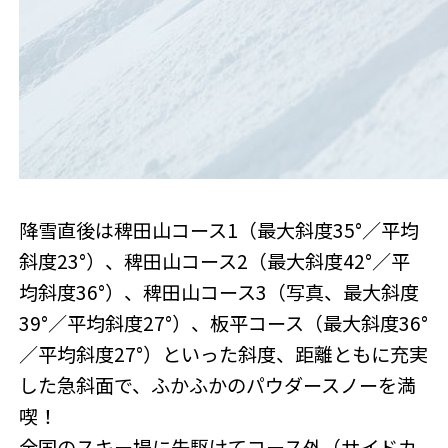
降雪直後は稗田山コース1（最大斜度35°／平均
斜度23°）、稗田山コース2（最大斜度42°／平
均斜度36°）、稗田山コース3（写真、最大斜度
39°／平均斜度27°）、板平コース（最大斜度36°
／平均斜度27°）といった斜度、距離ともに充実
した急斜面で、ふかふかのパウダースノーを満
喫！
全国のスキー場に先駆けてコース外（サイドカ