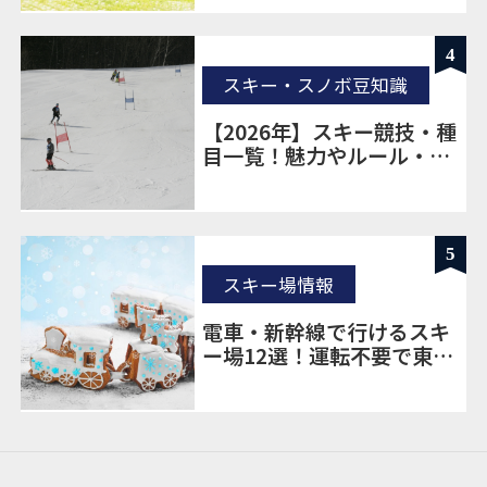
4
スキー・スノボ豆知識
【2026年】スキー競技・種
目一覧！魅力やルール・見
どころも解説
5
スキー場情報
電車・新幹線で行けるスキ
ー場12選！運転不要で東京
から楽に移動