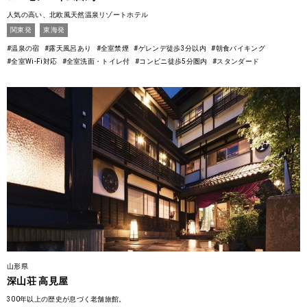
人気の高い、北欧風天然温泉リゾートホテル
関東発
東海発
#温泉の宿
#露天風呂あり
#全室禁煙
#ゲレンデ徒歩3分以内
#朝食バイキング
#全室Wi-Fi対応
#全室洗面・トイレ付
#コンビニ徒歩5分圏内
#スタンダード
山形県
深山荘 高見屋
300年以上の歴史が息づく老舗旅館。