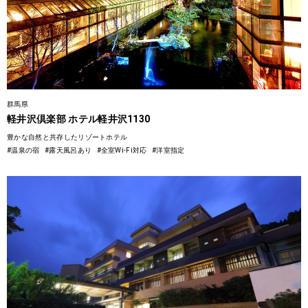
群馬県
軽井沢倶楽部 ホテル軽井沢1130
豊かな自然と共存したリゾートホテル
#温泉の宿
#露天風呂あり
#全室Wi-Fi対応
#洋室指定