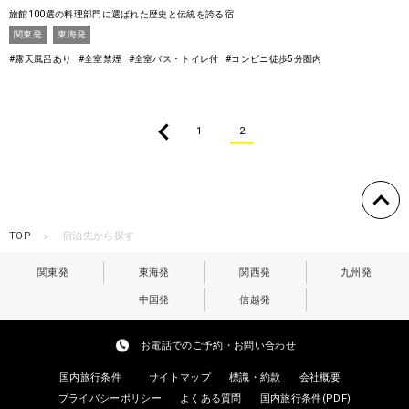
旅館100選の料理部門に選ばれた歴史と伝統を誇る宿
関東発
東海発
#露天風呂あり
#全室禁煙
#全室バス・トイレ付
#コンビニ徒歩5分圏内
1
2
TOP
宿泊先から探す
関東発
東海発
関西発
九州発
中国発
信越発
お電話でのご予約・お問い合わせ
国内旅行条件
サイトマップ
標識・約款
会社概要
プライバシーポリシー
よくある質問
国内旅行条件(PDF)