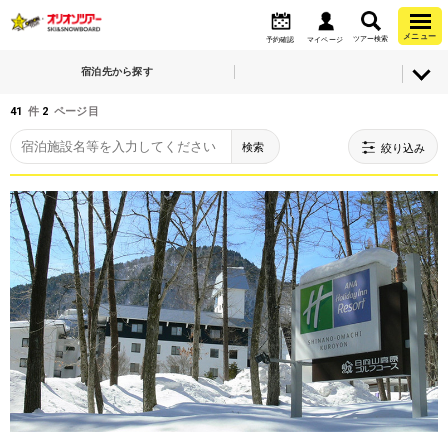
メニュー
ツアー検索
予約確認
マイページ
宿泊先から探す
41
件
2
ページ目
検索
絞り込み