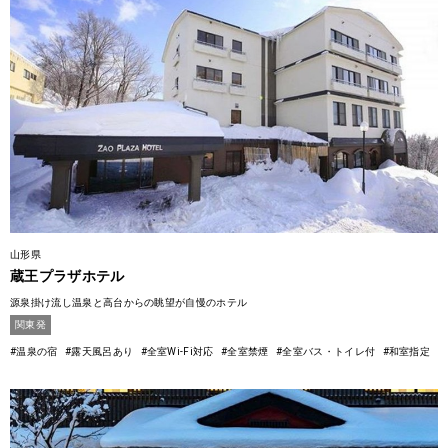
山形県
蔵王プラザホテル
源泉掛け流し温泉と高台からの眺望が自慢のホテル
関東発
#温泉の宿
#露天風呂あり
#全室Wi-Fi対応
#全室禁煙
#全室バス・トイレ付
#和室指定