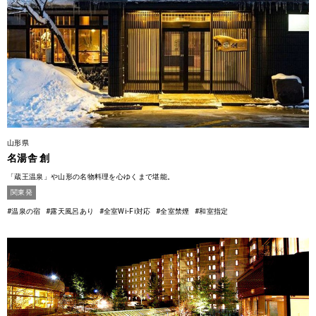
山形県
名湯舎 創
「蔵王温泉」や山形の名物料理を心ゆくまで堪能。
関東発
#温泉の宿
#露天風呂あり
#全室Wi-Fi対応
#全室禁煙
#和室指定