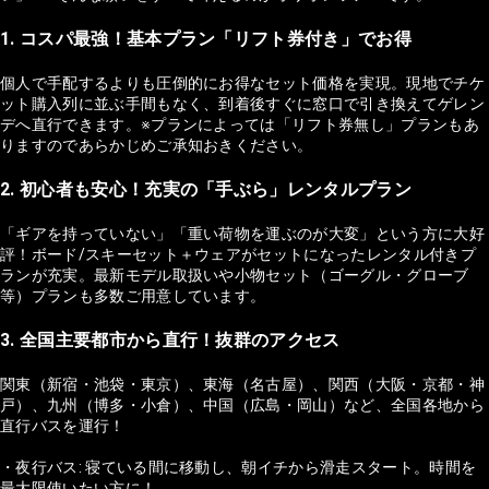
1. コスパ最強！基本プラン「リフト券付き」でお得
個人で手配するよりも圧倒的にお得なセット価格を実現。現地でチケ
ット購入列に並ぶ手間もなく、到着後すぐに窓口で引き換えてゲレン
デへ直行できます。※プランによっては「リフト券無し」プランもあ
りますのであらかじめご承知おきください。
2. 初心者も安心！充実の「手ぶら」レンタルプラン
「ギアを持っていない」「重い荷物を運ぶのが大変」という方に大好
評！ボード/スキーセット＋ウェアがセットになったレンタル付きプ
ランが充実。最新モデル取扱いや小物セット（ゴーグル・グローブ
等）プランも多数ご用意しています。
3. 全国主要都市から直行！抜群のアクセス
関東（新宿・池袋・東京）、東海（名古屋）、関西（大阪・京都・神
戸）、九州（博多・小倉）、中国（広島・岡山）など、全国各地から
直行バスを運行！
・夜行バス: 寝ている間に移動し、朝イチから滑走スタート。時間を
最大限使いたい方に！