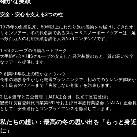
確かな実績
安全・安心を支える3つの柱
1976年の創業以来、50年以上にわたり旅の感動をお届けしてきたオ
リオンツアー。冬の代名詞であるスキー＆スノーボードツアーは、延
べ数百万人の利用実績を誇る人気No.1コンテンツです。
1.HISグループの信頼ネットワーク
大手旅行会社HISグループの安定した経営基盤のもと、質の高い安全
なツアーを提供します。
2.創業50年以上の確かなノウハウ
長年の経験を生かした厳選プランニングで、初めてのゲレンデ体験か
ら上級者のツアーまで「失敗しない冬旅」を約束します。
3.法令遵守と安全管理（JATA正会員・観光庁長官登録）
観光庁長官登録旅行業第692号および日本旅行業協会（JATA）正会員
として、安全運行とコンプライアンスを徹底しています。
私たちの想い：最高の冬の思い出を「もっと身近
に」