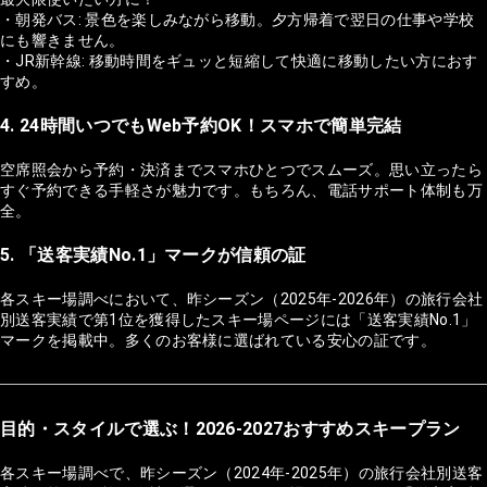
・朝発バス: 景色を楽しみながら移動。夕方帰着で翌日の仕事や学校
にも響きません。
・JR新幹線: 移動時間をギュッと短縮して快適に移動したい方におす
すめ。
4. 24時間いつでもWeb予約OK！スマホで簡単完結
空席照会から予約・決済までスマホひとつでスムーズ。思い立ったら
すぐ予約できる手軽さが魅力です。もちろん、電話サポート体制も万
全。
5. 「送客実績No.1」マークが信頼の証
各スキー場調べにおいて、昨シーズン（2025年-2026年）の旅行会社
別送客実績で第1位を獲得したスキー場ページには「送客実績No.1」
マークを掲載中。多くのお客様に選ばれている安心の証です。
目的・スタイルで選ぶ！2026-2027おすすめスキープラン
各スキー場調べで、昨シーズン（2024年-2025年）の旅行会社別送客