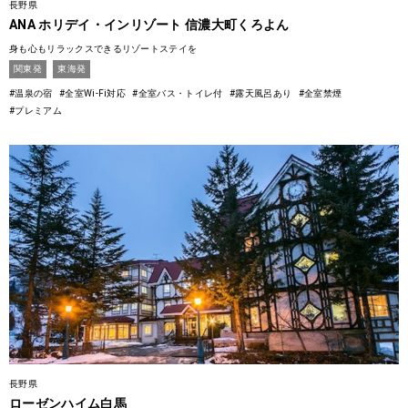
長野県
ANA ホリデイ・インリゾート 信濃大町くろよん
身も心もリラックスできるリゾートステイを
関東発
東海発
#温泉の宿
#全室Wi-Fi対応
#全室バス・トイレ付
#露天風呂あり
#全室禁煙
#プレミアム
長野県
ローゼンハイム白馬