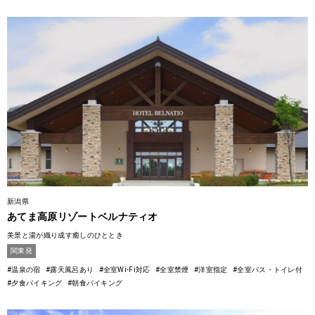
新潟県
あてま高原リゾートベルナティオ
美景と湯が織り成す癒しのひととき
関東発
#温泉の宿
#露天風呂あり
#全室Wi-Fi対応
#全室禁煙
#洋室指定
#全室バス・トイレ付
#夕食バイキング
#朝食バイキング