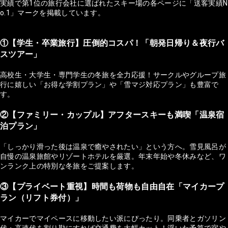
実績で第1位の旅行会社に選ばれたスキー場の各ページに「送客実績N
o.1」マークを掲載しています。
①【学生・卒業旅行】圧倒的コスパ！「朝発日帰り＆夜行バ
スツアー」
高校生・大学生・専門学生の冬旅を全力応援！サークルやグループ旅
行に嬉しい「お得な学割プラン」や「雪マジ対応プラン」も豊富で
す。
②【ファミリー・カップル】アフタースキーも満喫「温泉宿
泊プラン」
「しっかり滑った後は温泉で癒やされたい」という方へ。雪見風呂が
自慢の温泉旅館やリゾートホテルを厳選。年末年始や冬休みなど、ワ
ンランク上の特別な冬旅をご提案します。
③【プライベート重視】時間も荷物も自由自在「マイカープ
ラン（リフト券付）」
マイカーでマイペースに移動したい派にぴったり。同乗者とガソリン