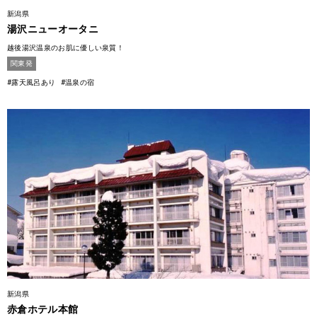
新潟県
湯沢ニューオータニ
越後湯沢温泉のお肌に優しい泉質！
関東発
#露天風呂あり
#温泉の宿
新潟県
赤倉ホテル本館