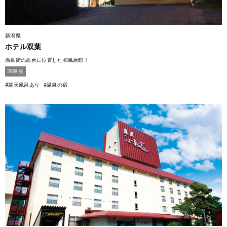
新潟県
ホテル双葉
温泉街の高台に位置した和風旅館！
関東発
#露天風呂あり
#温泉の宿