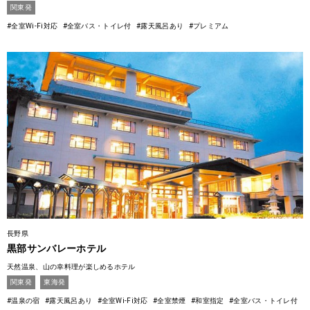
関東発
#全室Wi-Fi対応
#全室バス・トイレ付
#露天風呂あり
#プレミアム
長野県
黒部サンバレーホテル
天然温泉、山の幸料理が楽しめるホテル
関東発
東海発
#温泉の宿
#露天風呂あり
#全室Wi-Fi対応
#全室禁煙
#和室指定
#全室バス・トイレ付