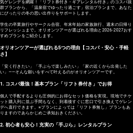
気ゲレンデを網羅！「リフト券付き・ギアレンタル付き」のコスパ抜
群プランから、「温泉宿でゆったり過ごす」宿泊プランまで、あなた
にぴったりの冬の思い出作りをサポートします。
学生の卒業旅行やサークル合宿、年末年始の家族旅行、週末の日帰り
リフレッシュまで。オリオンツアーが選ばれる理由と2026-2027おす
すめプランをご紹介します。
オリオンツアーが選ばれる5つの理由【コスパ・安心・手軽
さ】
「安く行きたい」「手ぶらで楽しみたい」「家の近くから出発した
い」——そんな願いをすべて叶えるのがオリオンツアーです。
1. コスパ最強！基本プラン「リフト券付き」でお得
個人で手配するよりも圧倒的にお得なセット価格を実現。現地でチケ
ット購入列に並ぶ手間もなく、到着後すぐに窓口で引き換えてゲレン
デへ直行できます。※プランによっては「リフト券無し」プランもあ
りますのであらかじめご承知おきください。
2. 初心者も安心！充実の「手ぶら」レンタルプラン