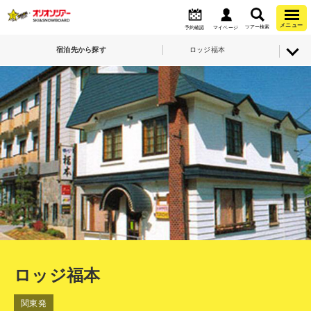
メニュー
ツアー検索
予約確認
マイページ
宿泊先から探す
ロッジ福本
ロッジ福本
関東発