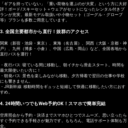
「ギアを持っていない」「重い荷物を運ぶのが大変」という方に大好
評！ボード/スキーセット＋ウェアがセットになったレンタル付きプ
ランが充実。最新モデル取扱いや小物セット（ゴーグル・グローブ
等）プランも多数ご用意しています。
3. 全国主要都市から直行！抜群のアクセス
関東（新宿・池袋・東京）、東海（名古屋）、関西（大阪・京都・神
戸）、九州（博多・小倉）、中国（広島・岡山）など、全国各地から
直行バスを運行！
・夜行バス: 寝ている間に移動し、朝イチから滑走スタート。時間を
最大限使いたい方に！
・朝発バス: 景色を楽しみながら移動。夕方帰着で翌日の仕事や学校
にも響きません。
・JR新幹線: 移動時間をギュッと短縮して快適に移動したい方におす
すめ。
4. 24時間いつでもWeb予約OK！スマホで簡単完結
空席照会から予約・決済までスマホひとつでスムーズ。思い立ったら
すぐ予約できる手軽さが魅力です。もちろん、電話サポート体制も万
全。