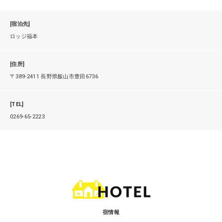
[宿泊先]
ロッジ福本
[住所]
〒389-2411 長野県飯山市豊田6736
[TEL]
0269-65-2223
宿情報