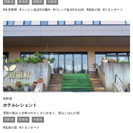
関東発
東海発
関西発
中国発
#全室禁煙
#コンビニ徒歩5分圏内
#ゲレンデ徒歩3分以内
#温泉の宿
#スタンダード
長野県
ホテルレシェント
雪国の恵みと女将のやさしさに出会う、里山ごはんの宿
関西発
関東発
中国発
#温泉の宿
#スタンダード