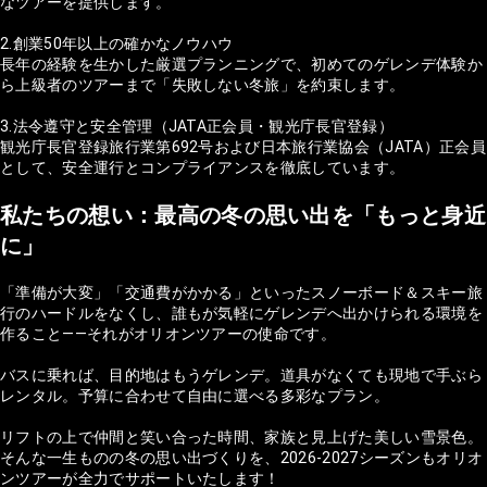
なツアーを提供します。
2.創業50年以上の確かなノウハウ
長年の経験を生かした厳選プランニングで、初めてのゲレンデ体験か
ら上級者のツアーまで「失敗しない冬旅」を約束します。
3.法令遵守と安全管理（JATA正会員・観光庁長官登録）
観光庁長官登録旅行業第692号および日本旅行業協会（JATA）正会員
として、安全運行とコンプライアンスを徹底しています。
私たちの想い：最高の冬の思い出を「もっと身近
に」
「準備が大変」「交通費がかかる」といったスノーボード＆スキー旅
行のハードルをなくし、誰もが気軽にゲレンデへ出かけられる環境を
作ること——それがオリオンツアーの使命です。
バスに乗れば、目的地はもうゲレンデ。道具がなくても現地で手ぶら
レンタル。予算に合わせて自由に選べる多彩なプラン。
リフトの上で仲間と笑い合った時間、家族と見上げた美しい雪景色。
そんな一生ものの冬の思い出づくりを、2026-2027シーズンもオリオ
ンツアーが全力でサポートいたします！