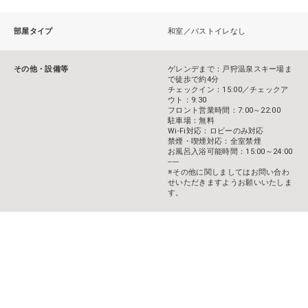
部屋タイプ
和室／バストイレなし
その他・設備等
ゲレンデまで：戸狩温泉スキー場ま
で徒歩で約4分
チェックイン：15:00／チェックア
ウト：9:30
フロント営業時間：7:00～22:00
駐車場：無料
Wi-Fi対応：ロビーのみ対応
禁煙・喫煙対応：全室禁煙
お風呂入浴可能時間：15:00～24:00
-----
※その他に関しましてはお問い合わ
せいただきますようお願いいたしま
す。