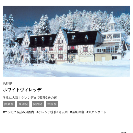
長野県
ホワイトヴィレッヂ
学生に人気！ゲレンデまで徒歩2分の宿
関東発
東海発
関西発
中国発
#コンビニ徒歩5分圏内
#ゲレンデ徒歩3分以内
#温泉の宿
#スタンダード