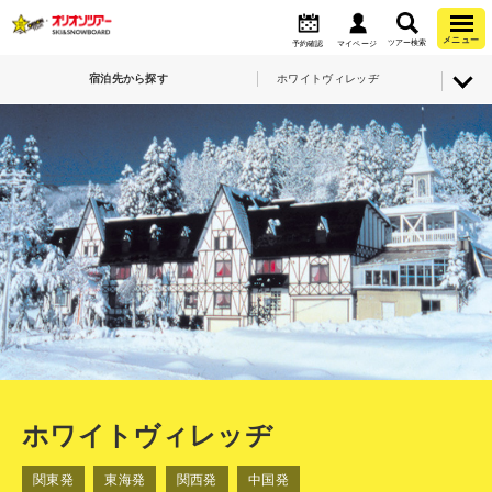
メニュー
ツアー検索
予約確認
マイページ
宿泊先から探す
ホワイトヴィレッヂ
ホワイトヴィレッヂ
関東発
東海発
関西発
中国発