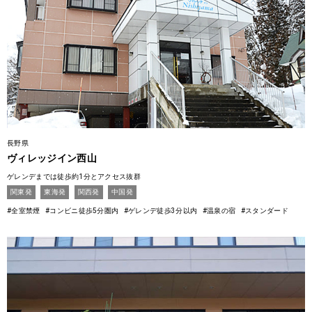
長野県
ヴィレッジイン西山
ゲレンデまでは徒歩約1分とアクセス抜群
関東発
東海発
関西発
中国発
#全室禁煙
#コンビニ徒歩5分圏内
#ゲレンデ徒歩3分以内
#温泉の宿
#スタンダード