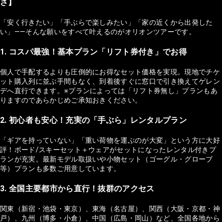
さ】
「安く行きたい」「手ぶらで楽しみたい」「家の近くから出発した
い」——そんな願いをすべて叶えるのがオリオンツアーです。
1. コスパ最強！基本プラン「リフト券付き」でお得
個人で手配するよりも圧倒的にお得なセット価格を実現。現地でチケ
ット購入列に並ぶ手間もなく、到着後すぐに窓口で引き換えてゲレン
デへ直行できます。※プランによっては「リフト券無し」プランもあ
りますのであらかじめご承知おきください。
2. 初心者も安心！充実の「手ぶら」レンタルプラン
「ギアを持っていない」「重い荷物を運ぶのが大変」という方に大好
評！ボード/スキーセット＋ウェアがセットになったレンタル付きプ
ランが充実。最新モデル取扱いや小物セット（ゴーグル・グローブ
等）プランも多数ご用意しています。
3. 全国主要都市から直行！抜群のアクセス
関東（新宿・池袋・東京）、東海（名古屋）、関西（大阪・京都・神
戸）、九州（博多・小倉）、中国（広島・岡山）など、全国各地から