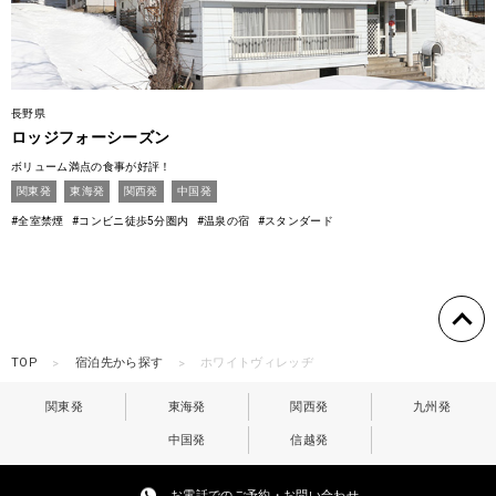
長野県
ロッジフォーシーズン
ボリューム満点の食事が好評！
関東発
東海発
関西発
中国発
#全室禁煙
#コンビニ徒歩5分圏内
#温泉の宿
#スタンダード
TOP
宿泊先から探す
ホワイトヴィレッヂ
関東発
東海発
関西発
九州発
中国発
信越発
お電話でのご予約・お問い合わせ