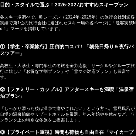
目的・スタイルで選ぶ！2026-2027おすすめスキープラン
各スキー場調べで、昨シーズン（2024年-2025年）の旅行会社別送客
実績で第1位の旅行会社に選ばれたスキー場の各ページに「送客実績N
o.1」マークを掲載しています。
①【学生・卒業旅行】圧倒的コスパ！「朝発日帰り＆夜行バ
スツアー」
高校生・大学生・専門学生の冬旅を全力応援！サークルやグループ旅
行に嬉しい「お得な学割プラン」や「雪マジ対応プラン」も豊富で
す。
②【ファミリー・カップル】アフタースキーも満喫「温泉宿
泊プラン」
「しっかり滑った後は温泉で癒やされたい」という方へ。雪見風呂が
自慢の温泉旅館やリゾートホテルを厳選。年末年始や冬休みなど、ワ
ンランク上の特別な冬旅をご提案します。
③【プライベート重視】時間も荷物も自由自在「マイカープ