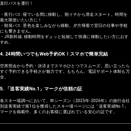
直行バスを運行！
・夜行バス: 寝ている間に移動し、朝イチから滑走スタート。時間を
最大限使いたい方に！
・朝発バス: 景色を楽しみながら移動。夕方帰着で翌日の仕事や学校
にも響きません。
・JR新幹線: 移動時間をギュッと短縮して快適に移動したい方におす
すめ。
4. 24時間いつでもWeb予約OK！スマホで簡単完結
空席照会から予約・決済までスマホひとつでスムーズ。思い立ったら
すぐ予約できる手軽さが魅力です。もちろん、電話サポート体制も万
全。
5. 「送客実績No.1」マークが信頼の証
各スキー場調べにおいて、昨シーズン（2025年-2026年）の旅行会社
別送客実績で第1位を獲得したスキー場ページには「送客実績No.1」
マークを掲載中。多くのお客様に選ばれている安心の証です。