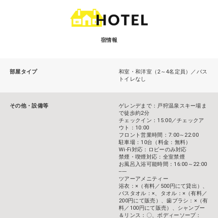
宿情報
部屋タイプ
和室・和洋室（2～4名定員）／バス
トイレなし
その他・設備等
ゲレンデまで：戸狩温泉スキー場ま
で徒歩約2分
チェックイン：15:00／チェックア
ウト：10:00
フロント営業時間：7:00～22:00
駐車場：10台（料金：無料）
Wi-Fi対応：ロビーのみ対応
禁煙・喫煙対応：全室禁煙
お風呂入浴可能時間：16:00～22:00
-----
ツアーアメニティー
浴衣：×（有料／500円にて貸出）、
バスタオル：×、タオル：×（有料／
200円にて販売）、歯ブラシ：×（有
料／100円にて販売）、シャンプー
＆リンス：〇、ボディーソープ：