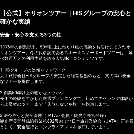
【公式】オリオンツアー｜HISグループの安心と
確かな実績
安全・安心を支える3つの柱
1976年の創業以来、50年以上にわたり旅の感動をお届けしてきたオ
リオンツアー。冬の代名詞であるスキー＆スノーボードツアーは、延
べ数百万人の利用実績を誇る人気No.1コンテンツです。
1.HISグループの信頼ネットワーク
大手旅行会社HISグループの安定した経営基盤のもと、質の高い安全
なツアーを提供します。
2.創業50年以上の確かなノウハウ
長年の経験を生かした厳選プランニングで、初めてのゲレンデ体験か
ら上級者のツアーまで「失敗しない冬旅」を約束します。
3.法令遵守と安全管理（JATA正会員・観光庁長官登録）
観光庁長官登録旅行業第692号および日本旅行業協会（JATA）正会員
として、安全運行とコンプライアンスを徹底しています。