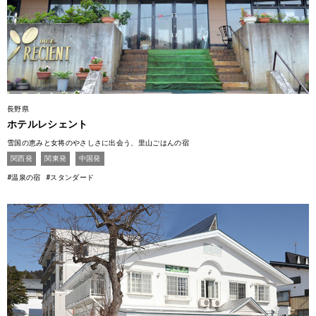
長野県
ホテルレシェント
雪国の恵みと女将のやさしさに出会う、里山ごはんの宿
関西発
関東発
中国発
#温泉の宿
#スタンダード