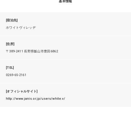
基本情報
[宿泊先]
ホワイトヴィレッヂ
[住所]
〒389-2411 長野県飯山市豊田6862
[TEL]
0269-65-2161
[オフィシャルサイト]
http://www.janis.or.jp/users/white.v/