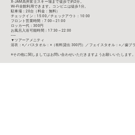
X-JAM高井富士スキー場まで徒歩で約2分。
Wi-Fi全館利用できます。コンビニは徒歩1分。
駐車場：20台（料金：無料）
チェックイン：15:00／チェックアウト：10:00
フロント営業時間：7:00～21:00
ロッカー代：300円
お風呂入浴可能時間：17:30～22:00
-----
▼ツアーアメニティ
浴衣：×／バスタオル：×（有料貸出:300円）／フェイスタオル：○／歯ブ
※その他に関しましてはお問い合わせいただきますようお願いいたします