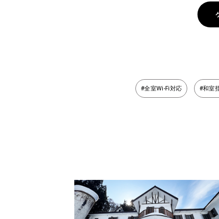
#全室Wi-Fi対応
#和室