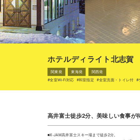
ホテルディライト北志賀
関東発
東海発
関西発
#全室Wi-Fi対応
#和室指定
#全室洗面・トイレ付
#
高井富士徒歩2分、美味しい食事が
■X-JAM高井富士スキー場まで徒歩2分。