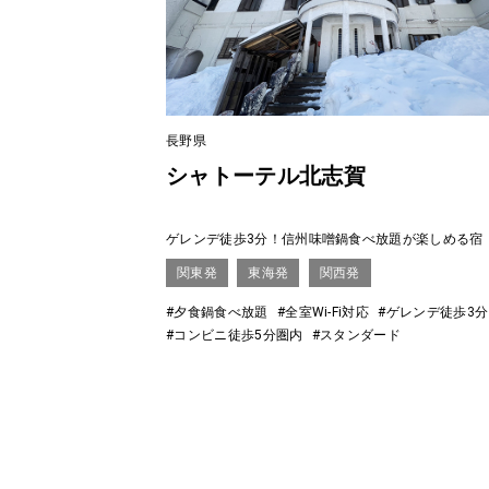
長野県
シャトーテル北志賀
ゲレンデ徒歩3分！信州味噌鍋食べ放題が楽しめる宿
関東発
東海発
関西発
#夕食鍋食べ放題
#全室Wi-Fi対応
#ゲレンデ徒歩3
#コンビニ徒歩5分圏内
#スタンダード