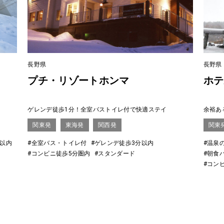
長野県
長野県
プチ・リゾートホンマ
ホテ
ゲレンデ徒歩1分！全室バストイレ付で快適ステイ
余裕あ
関東発
東海発
関西発
関東
分以内
#全室バス・トイレ付
#ゲレンデ徒歩3分以内
#温泉
#コンビニ徒歩5分圏内
#スタンダード
#朝食
#コン