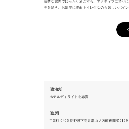
清楚な館内でゆったり過ごすも、アクティブに滑りに
等を除き、お部屋に洗面トイレ付なのも嬉しいポイン
[宿泊先]
ホテルディライト北志賀
[住所]
〒381-0405 長野県下高井郡山ノ内町夜間瀬9199-