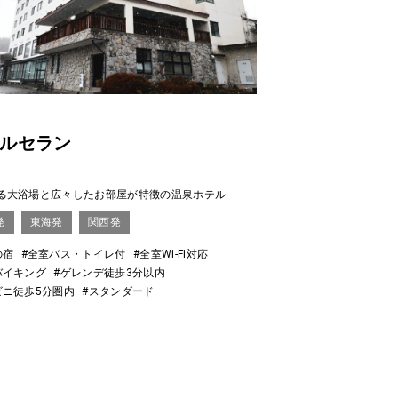
ルセラン
る大浴場と広々したお部屋が特徴の温泉ホテル
発
東海発
関西発
の宿
#全室バス・トイレ付
#全室Wi-Fi対応
バイキング
#ゲレンデ徒歩3分以内
ビニ徒歩5分圏内
#スタンダード