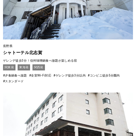
長野県
シャトーテル北志賀
ゲレンデ徒歩3分！信州味噌鍋食べ放題が楽しめる宿
関東発
東海発
関西発
#夕食鍋食べ放題
#全室Wi-Fi対応
#ゲレンデ徒歩3分以内
#コンビニ徒歩5分圏内
#スタンダード