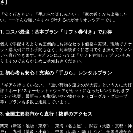
さ】
「安く行きたい」「手ぶらで楽しみたい」「家の近くから出発した
い」——そんな願いをすべて叶えるのがオリオンツアーです。
1. コスパ最強！基本プラン「リフト券付き」でお得
個人で手配するよりも圧倒的にお得なセット価格を実現。現地でチケ
ット購入列に並ぶ手間もなく、到着後すぐに窓口で引き換えてゲレン
デへ直行できます。※プランによっては「リフト券無し」プランもあ
りますのであらかじめご承知おきください。
2. 初心者も安心！充実の「手ぶら」レンタルプラン
「ギアを持っていない」「重い荷物を運ぶのが大変」という方に大好
評！ボード/スキーセット＋ウェアがセットになったレンタル付きプ
ランが充実。最新モデル取扱いや小物セット（ゴーグル・グローブ
等）プランも多数ご用意しています。
3. 全国主要都市から直行！抜群のアクセス
関東（新宿・池袋・東京）、東海（名古屋）、関西（大阪・京都・神
戸）、九州（博多・小倉）、中国（広島・岡山）など、全国各地から