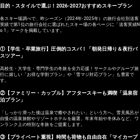
目的・スタイルで選ぶ！2026-2027おすすめスキープラン
各スキー場調べで、昨シーズン（2024年-2025年）の旅行会社別送客
実績で第1位の旅行会社に選ばれたスキー場の各ページに「送客実績N
o.1」マークを掲載しています。
①【学生・卒業旅行】圧倒的コスパ！「朝発日帰り＆夜行バ
スツアー」
高校生・大学生・専門学生の冬旅を全力応援！サークルやグループ旅
行に嬉しい「お得な学割プラン」や「雪マジ対応プラン」も豊富で
す。
②【ファミリー・カップル】アフタースキーも満喫「温泉宿
泊プラン」
「しっかり滑った後は温泉で癒やされたい」という方へ。雪見風呂が
自慢の温泉旅館やリゾートホテルを厳選。年末年始や冬休みなど、ワ
ンランク上の特別な冬旅をご提案します。
③【プライベート重視】時間も荷物も自由自在「マイカープ