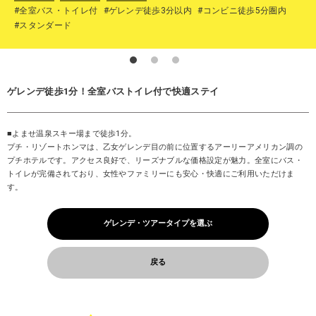
#全室バス・トイレ付
#ゲレンデ徒歩3分以内
#コンビニ徒歩5分圏内
#スタンダード
ゲレンデ徒歩1分！全室バストイレ付で快適ステイ
■よませ温泉スキー場まで徒歩1分。
プチ・リゾートホンマは、乙女ゲレンデ目の前に位置するアーリーアメリカン調の
プチホテルです。アクセス良好で、リーズナブルな価格設定が魅力。全室にバス・
トイレが完備されており、女性やファミリーにも安心・快適にご利用いただけま
す。
ゲレンデ・ツアータイプを選ぶ
戻る