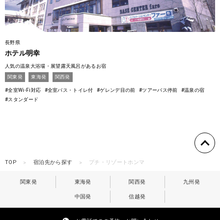
長野県
ホテル明幸
人気の温泉大浴場・展望露天風呂があるお宿
関東発
東海発
関西発
#全室Wi-Fi対応
#全室バス・トイレ付
#ゲレンデ目の前
#ツアーバス停前
#温泉の宿
#スタンダード
TOP
宿泊先から探す
プチ・リゾートホンマ
関東発
東海発
関西発
九州発
中国発
信越発