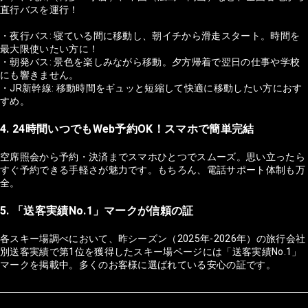
直行バスを運行！
・夜行バス: 寝ている間に移動し、朝イチから滑走スタート。時間を
最大限使いたい方に！
・朝発バス: 景色を楽しみながら移動。夕方帰着で翌日の仕事や学校
にも響きません。
・JR新幹線: 移動時間をギュッと短縮して快適に移動したい方におす
すめ。
4. 24時間いつでもWeb予約OK！スマホで簡単完結
空席照会から予約・決済までスマホひとつでスムーズ。思い立ったら
すぐ予約できる手軽さが魅力です。もちろん、電話サポート体制も万
全。
5. 「送客実績No.1」マークが信頼の証
各スキー場調べにおいて、昨シーズン（2025年-2026年）の旅行会社
別送客実績で第1位を獲得したスキー場ページには「送客実績No.1」
マークを掲載中。多くのお客様に選ばれている安心の証です。