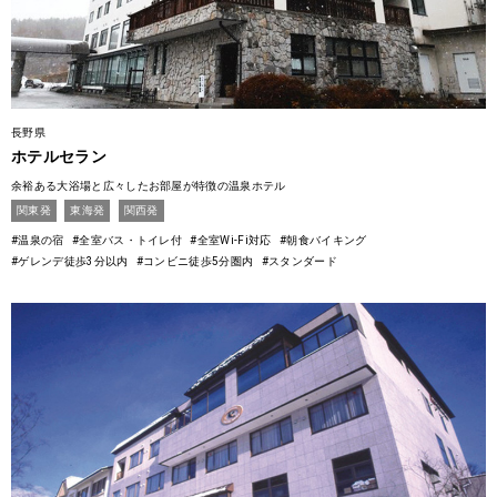
長野県
ホテルセラン
余裕ある大浴場と広々したお部屋が特徴の温泉ホテル
関東発
東海発
関西発
#温泉の宿
#全室バス・トイレ付
#全室Wi-Fi対応
#朝食バイキング
#ゲレンデ徒歩3分以内
#コンビニ徒歩5分圏内
#スタンダード