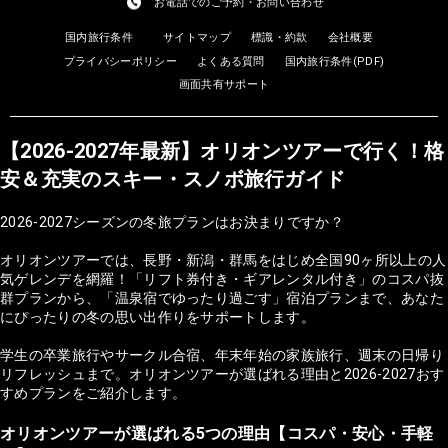
お電話でのご予約・お問い合わせ
国内旅行条件
サイトマップ
標識・約款
会社概要
プライバシーポリシー
よくある質問
国内旅行条件(PDF)
画面共有サポート
【2026-2027年最新】オリオンツアーで行く！格
安＆充実のスキー・スノボ旅行ガイド
2026-2027シーズンの冬旅プランはお決まりですか？
オリオンツアーでは、長野・新潟・群馬をはじめ全国90ヶ所以上の人
気ゲレンデを網羅！「リフト券付き・ギアレンタル付き」のコスパ抜
群プランから、「温泉宿でゆったり過ごす」宿泊プランまで、あなた
にぴったりの冬の思い出作りをサポートします。
学生の卒業旅行やサークル合宿、年末年始の家族旅行、週末の日帰り
リフレッシュまで。オリオンツアーが選ばれる理由と2026-2027おす
すめプランをご紹介します。
オリオンツアーが選ばれる5つの理由【コスパ・安心・手軽