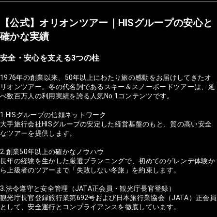
【公式】オリオンツアー｜HISグループの安心と
確かな実績
安全・安心を支える3つの柱
1976年の創業以来、50年以上にわたり旅の感動をお届けしてきたオ
リオンツアー。冬の代名詞であるスキー＆スノーボードツアーは、延
べ数百万人の利用実績を誇る人気No.1コンテンツです。
1.HISグループの信頼ネットワーク
大手旅行会社HISグループの安定した経営基盤のもと、質の高い安全
なツアーを提供します。
2.創業50年以上の確かなノウハウ
長年の経験を生かした厳選プランニングで、初めてのゲレンデ体験か
ら上級者のツアーまで「失敗しない冬旅」を約束します。
3.法令遵守と安全管理（JATA正会員・観光庁長官登録）
観光庁長官登録旅行業第692号および日本旅行業協会（JATA）正会員
として、安全運行とコンプライアンスを徹底しています。