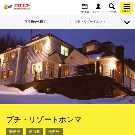
メニュー
ツアー検索
予約確認
マイページ
宿泊先から探す
プチ・リゾートホンマ
プチ・リゾートホンマ
関東発
東海発
関西発