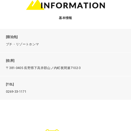
基本情報
[宿泊先]
プチ・リゾートホンマ
[住所]
〒381-0405 長野県下高井郡山ノ内町夜間瀬7102-3
[TEL]
0269-33-1171