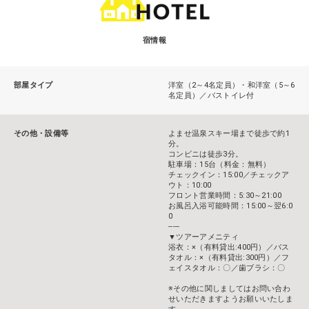
宿情報
部屋タイプ
洋室（2～4名定員）・和洋室（5～6
名定員）／バストイレ付
その他・設備等
よませ温泉スキー場まで徒歩で約1
分。
コンビニは徒歩3分。
駐車場：15台（料金：無料）
チェックイン：15:00／チェックア
ウト：10:00
フロント営業時間：5:30～21:00
お風呂入浴可能時間：15:00～翌6:0
0
-----
▼ツアーアメニティ
浴衣：×（有料貸出:400円）／バス
タオル：×（有料貸出:300円）／フ
ェイスタオル：〇／歯ブラシ：〇
※その他に関しましてはお問い合わ
せいただきますようお願いいたしま