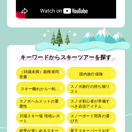
キーワードからスキーツアーを探す
（18歳未満）親権者同
国内旅行保険
意書
スノボ旅行の持ち物リ
スキー離れから一転…
スト
スノボヘルメットの重
スノボ初心者が準備す
要性
べき必須アイテム
川場スキー場 現地レポ
スノーボード用具の選
ート
び方
絶景が楽しめるスキー
竜王スキーパークおす