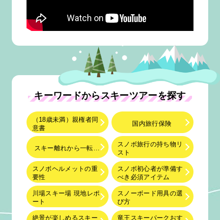
キーワードからスキーツアーを探す
（18歳未満）親権者同
国内旅行保険
意書
スノボ旅行の持ち物リ
スキー離れから一転…
スト
スノボヘルメットの重
スノボ初心者が準備す
要性
べき必須アイテム
川場スキー場 現地レポ
スノーボード用具の選
ート
び方
絶景が楽しめるスキー
竜王スキーパークおす